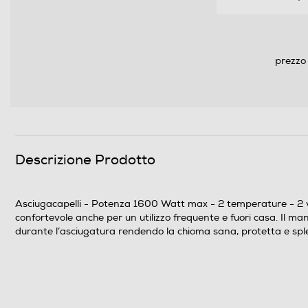
Concentratore
Funzione turbo
prezzo 
Funzione aria fredda
Tecnologia silenziosa
Funzione lisciante
Descrizione Prodotto
Altre funzioni
Autospegnimento
Asciugacapelli - Potenza 1600 Watt max - 2 temperature - 2 
confortevole anche per un utilizzo frequente e fuori casa. Il mani
Descrizione
durante l’asciugatura rendendo la chioma sana, protetta e spl