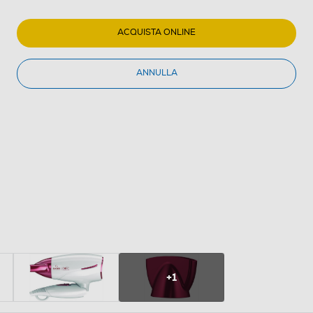
ACQUISTA ONLINE
ANNULLA
+1