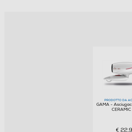
Dotazioni - Personalizzazioni
Doppio Voltaggio
Diffusore
Impugnatura ergonomica
Manico pieghevole
Anello d'aggancio
Griglia amovibile
PRODOTTO DA AC
GAMA - Asciugaca
CERAMIC
Funzioni e Plus
Ionizzatore
€ 22,