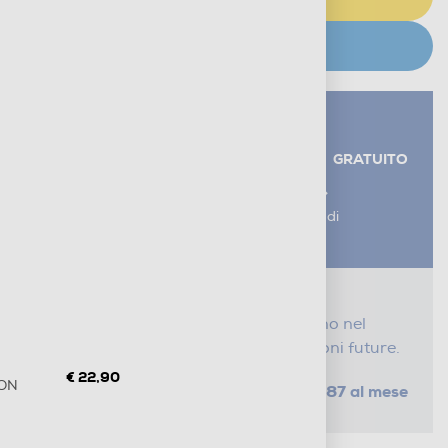
CERCA NEGOZIO
Servizi aggiuntivi alla consegna*
RITIRO USATO RAEE
GRATUITO
AGGIUNGI UN SERVIZIO
*I servizi sono esclusi dal costo di
consegna
Proteggi il tuo acquisto
Con i nostri servizi Serena, ti seguiamo nel
tempo e risparmi sui costi di riparazioni future.
€ 22,90
ION
da € 1,87 al mese
SELEZIONA UN PIANO
Metodi di pagamento e finanziamenti