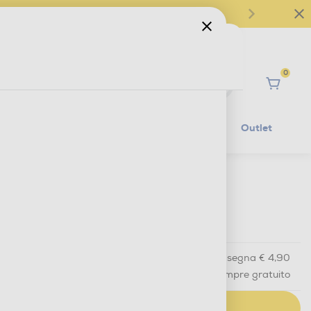
0
Ciao
Mobilità Elettrica
Lifestyle
Outlet
€ 22,90
IVA e contributo RAEE inclusi
Acquisto online
con consegna € 4,90
Ritiro in negozio
in 30 minuti e sempre gratuito
AGGIUNGI AL CARRELLO