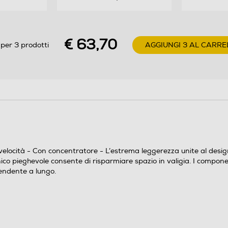
€ 63,70
per 3 prodotti
AGGIUNGI 3 AL CARRE
Y
velocità - Con concentratore - L’estrema leggerezza unite al de
co pieghevole consente di risparmiare spazio in valigia. I componenti
endente a lungo.
Il Phon Eolic Ceramic Ion è un asciugacapelli
leggero e potente, con un motore da 1600 W.
Grazie ai componenti interni in ceramica,