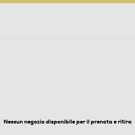
PARTECIPA AL CONCORSO ANNIVERSARIO
ine
 Audio
Elettrodomestici
Foto, Video, Droni
UGACAPELLI
N
(0)
Nessun negozio disponibile per il prenota e ritira