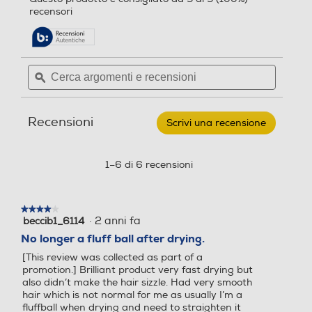
su
alla
Diffusore
recensori
Diffusore
5
pagina
stelle.
delle
Leggi
recensioni.
recensioni
per
Cerca
Cerca
PANASONIC
Impugnatura ergonomica
Impugnatura ergonomica
argomenti
ϙ
argoment
-
Asciugacapelli
e
e
ionico
recensioni
recensio
EH-
Recensioni
NE87-
Scrivi una recensione
.
K-
Questa
Manico pieghevole
Manico pieghevole
NERO
azione
aprirà
1–6 di 6 recensioni
una
finestra
Anello d'aggancio
Anello d'aggancio
modale.
★★★★★
★★★★★
·
2 anni fa
beccib1_6114
4
su
No longer a fluff ball after drying.
Bocchetta ad asciugatura
5
[This review was collected as part of a
stelle.
Griglia amovibile
Griglia amovibile
rapida
promotion.] Brilliant product very fast drying but
also didn’t make the hair sizzle. Had very smooth
hair which is not normal for me as usually I’m a
La bocchetta genera un flusso d'aria
fluffball when drying and need to straighten it