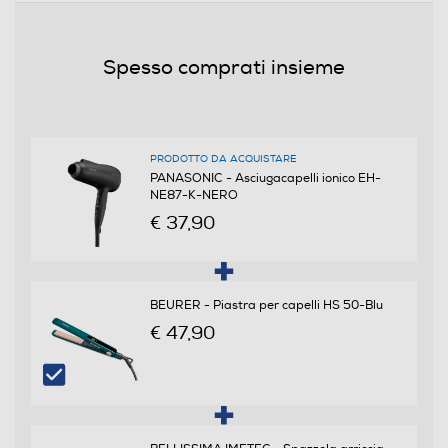
Dotazioni - Personalizzazioni
Spesso comprati insieme
Doppio Voltaggio
PRODOTTO DA ACQUISTARE
Diffusore
PANASONIC - Asciugacapelli ionico EH-
NE87-K-NERO
€ 37,90
Impugnatura ergonomica
BEURER - Piastra per capelli HS 50-Blu
€ 47,90
Manico pieghevole
Anello d'aggancio