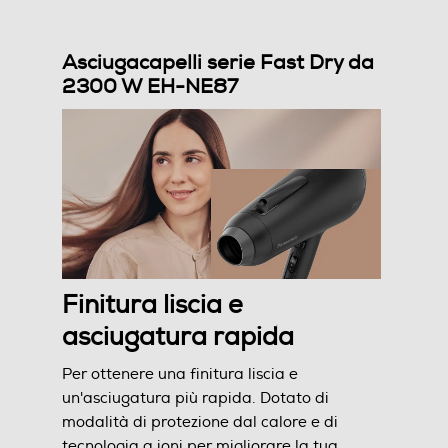
Asciugacapelli serie Fast Dry da
Tecnologia silenziosa
2300 W EH-NE87
Funzione lisciante
Altre funzioni
Tecnologia Air Boost modalità di protezione dal calore
Finitura liscia e
potenza massima di 2500 Watt raggiunti con il
beccuccio AirBoost
asciugatura rapida
Autospegnimento
Per ottenere una finitura liscia e
un'asciugatura più rapida. Dotato di
modalità di protezione dal calore e di
tecnologia a ioni per migliorare la tua