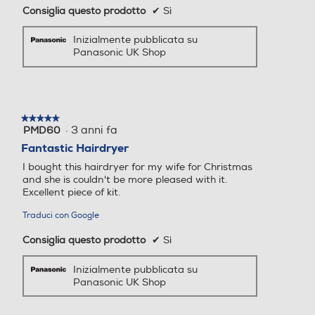
Consiglia questo prodotto
✔
Sì
Funzione lisciante
Funzione lisciante
Inizialmente pubblicata su
Panasonic UK Shop
Altre funzioni
Altre funzioni
Tecnologia Air Boost modali
★★★★★
★★★★★
tà di protezione dal calore
·
3 anni fa
PMD60
5
potenza massima di 2500
su
Fantastic Hairdryer
Watt raggiunti con il beccu
5
I bought this hairdryer for my wife for Christmas
stelle.
ccio AirBoost
and she is couldn't be more pleased with it.
Excellent piece of kit.
Autospegnimento
Autospegnimento
Traduci con Google
Consiglia questo prodotto
✔
Sì
Accessorio supervolume
Accessorio supervolume
2 volte più ioni*.
Inizialmente pubblicata su
Panasonic UK Shop
Vengono rilasciati 2 volte più ioni per