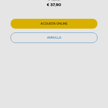
€ 37,90
ACQUISTA ONLINE
ANNULLA
1
/
9
PANASONIC - Asciugacapelli ionico EH-NE87-K-
NERO
4.8
(6)
Dettagli Prodotto
Confronta