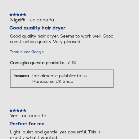
rivestire e rendere i capelli più lucidi e setosi
Custodia
Custodia
ogni giorno. L'uscita a ioni posta sopra
★★★★★
★★★★★
l'ugello protegge i capelli dal calore
·
un anno fa
NIgelfh
5
dell'asciugacapelli, prevenendo l'elettricità
su
Good quality hair dryer
statica, per un liscio perfetto.
5
Accessori in dotazione
Accessori in dotazione
Good quality hair dryer. Seems to work well. Good
stelle.
construction quality. Very pleased
Concentratore, Beccuccio A
Accessorio per il finish Conc
Traduci con Google
ir Boost, Diffusore
entratore Diffusore Gentle
Accessori e impostazioni per
air Pettine districante
Consiglia questo prodotto
✔
Sì
una messa in piega versatile
Altezza-mm
Altezza-mm
Inizialmente pubblicata su
Panasonic UK Shop
290
377
Larghezza-mm
Larghezza-mm
★★★★★
★★★★★
·
un anno fa
Ver
5
250
260
su
Perfect for me
5
Profondità-mm
Profondità-mm
Light, quiet and gentle, yet powerful. This is
stelle.
exactly what I wanted