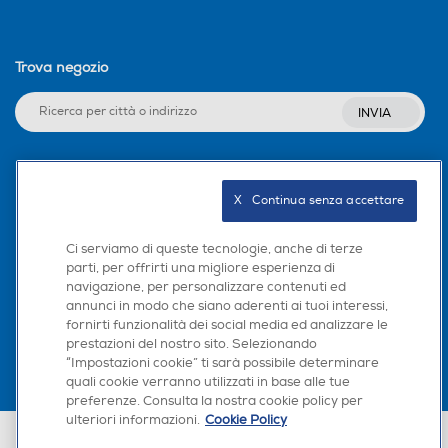
Trova negozio
INVIA
Seguici sui social
SPECIFICHE
X   Continua senza accettare
Ci serviamo di queste tecnologie, anche di terze
parti, per offrirti una migliore esperienza di
navigazione, per personalizzare contenuti ed
Scarica la nostra app
annunci in modo che siano aderenti ai tuoi interessi,
fornirti funzionalità dei social media ed analizzare le
prestazioni del nostro sito. Selezionando
Asciugacapelli - Potenza 2300 Watt max - Con
“Impostazioni cookie” ti sarà possibile determinare
quali cookie verranno utilizzati in base alle tue
ionizzatore - 3 temperature - 2 velocità - Con diffusore -
preferenze. Consulta la nostra cookie policy per
Con concentratore - Con funzione turbo - Con funzione
ulteriori informazioni.
Cookie Policy
lisciante - Tecnologia Air Boost modalità di protezione dal
Euronics Italia SpA. Sede legale Via Montefeltro, 6/a 20156 Milano
calore