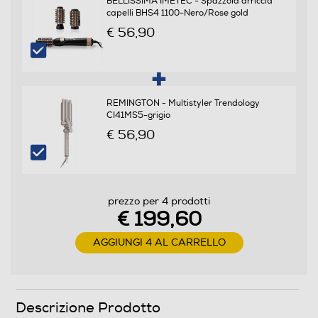
BELLISSIMA IMETEC - Spazzola arriccia
capelli BHS4 1100-Nero/Rose gold
€ 56,90
Griglia amovibile
REMINGTON - Multistyler Trendology
Funzioni e Plus
CI41MS5-grigio
€ 56,90
Ionizzatore
Concentratore
prezzo per 4 prodotti
€ 199,60
AGGIUNGI 4 AL CARRELLO
Funzione turbo
Descrizione Prodotto
Funzione aria fredda