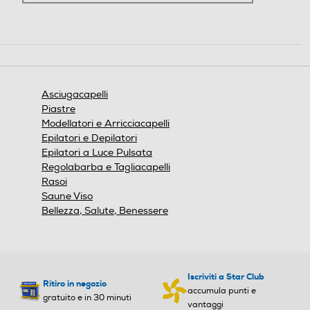
Asciugacapelli
Piastre
Modellatori e Arricciacapelli
Epilatori e Depilatori
Epilatori a Luce Pulsata
Regolabarba e Tagliacapelli
Concentratore
Rasoi
Saune Viso
Fornisce un flusso d'aria concentrato per
Bellezza, Salute, Benessere
un'asciugatura rapida e uno styling preciso.
Iscriviti a Star Club
Ritiro in negozio
accumula punti e
gratuito e in 30 minuti
vantaggi