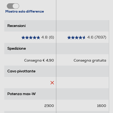
capelli lucenti
Mostra solo differenze
H: 232mm, W: 222mm, D:
92mm, Weight: 460g.
Recensioni
Recensioni
4.8
(6)
4.6
(7697)
4
4
.
.
Spedizione
Spedizione
8
6
s
s
Consegna € 4,90
Consegna gratuita
u
u
5
5
Cavo pivottante
Cavo pivottante
s
s
t
t
e
e
l
l
l
l
Potenza max-W
Potenza max-W
e
e
.
.
2300
1600
6
7