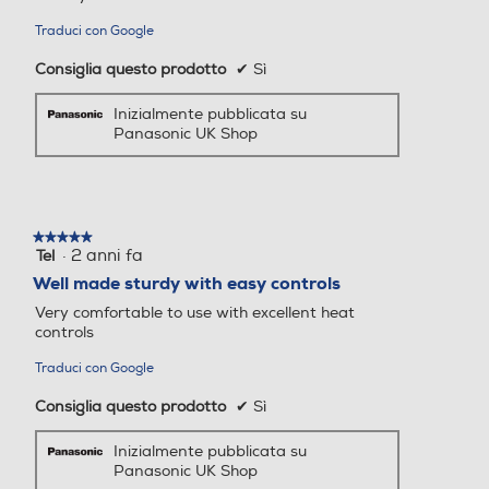
100
97
Traduci con Google
Peso-Kg
Peso-Kg
Consiglia questo prodotto
✔
Sì
Inizialmente pubblicata su
0,998
0,63
Panasonic UK Shop
Diffusore
Rafforza ricci e onde con il diffusore. Il flusso
★★★★★
★★★★★
d'aria delicato e ampio dà volume alle radice,
·
2 anni fa
Tel
5
su
mentre le punte arrotondate e lunghe del
Well made sturdy with easy controls
5
diffusore facilitano lo styling senza danni sul
Very comfortable to use with excellent heat
stelle.
cuoio capelluto.
controls
Traduci con Google
Consiglia questo prodotto
✔
Sì
Inizialmente pubblicata su
Panasonic UK Shop