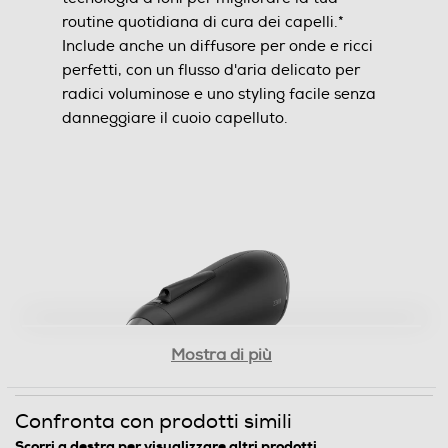
Accessori
routine quotidiana di cura dei capelli.*
Include anche un diffusore per onde e ricci
Accessorio supervolume
perfetti, con un flusso d'aria delicato per
radici voluminose e uno styling facile senza
danneggiare il cuoio capelluto.
Custodia
Accessori in dotazione
Concentratore, Beccuccio Air Boost, Diffusore
Dimensioni - Peso
Mostra di più
Altezza-mm
290
Confronta con prodotti simili
Larghezza-mm
Scorri a destra per visualizzare altri prodotti