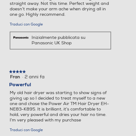
potente e concentrato per un'asciugatura
straight away. Not this time. Perfect weight and
Ionizzatore
Ionizzatore
più rapida dei capelli.
doesn’t make your arm ache when drying all in
one go. Highly recommend.
Traduci con Google
Concentratore
Concentratore
Routine di cura dei capelli più
Inizialmente pubblicata su
Panasonic UK Shop
rapida
Funzione turbo
Funzione turbo
★★★★★
★★★★★
·
2 anni fa
Fran
5
su
Powerful
Funzione aria fredda
Funzione aria fredda
5
My old hair dryer was starting to show signs of
stelle.
giving up so I decided to treat myself to a new
one and chose the Power Air TM Hair Dryer EH-
NE83-K895. It is brilliant, it’s comfortable to
hold, very powerful and dries your hair no time.
Tecnologia silenziosa
Tecnologia silenziosa
I’m very pleased with my purchase
Traduci con Google