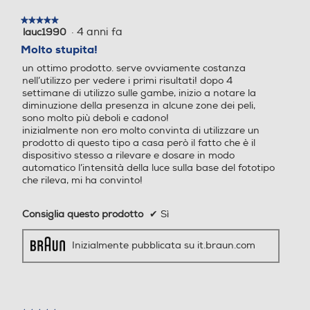
100 - 240 V
★★★★★
★★★★★
·
4 anni fa
Altre caratteristiche
Altre caratteristiche
lauc1990
5
su
Molto stupita!
5
"NON UTILIZZARE su: • Cuo
4 min
un ottimo prodotto. serve ovviamente costanza
stelle.
io capelluto, sopracciglia o z
nell’utilizzo per vedere i primi risultati! dopo 4
settimane di utilizzo sulle gambe, inizio a notare la
one intorno o vicino agli occ
diminuzione della presenza in alcune zone dei peli,
hi. L’utilizzo in queste zone
sono molto più deboli e cadono!
potrebbe causare dei dann
inizialmente non ero molto convinta di utilizzare un
i permanenti agli occhi. • Pe
prodotto di questo tipo a casa però il fatto che è il
li di colore rosso, biondo chi
dispositivo stesso a rilevare e dosare in modo
aro, grigio o bianco. L’appa
automatico l’intensità della luce sulla base del fototipo
che rileva, mi ha convinto!
recchio non è efficace sui p
eli con queste colorazioni. •
Capezzoli, genitali o nella z
Consiglia questo prodotto
✔
Sì
ona anale. Utilizzare l’appa
recchio in queste aree, che
Inizialmente pubblicata su it.braun.com
possono avere un colore de
lla pelle più scuro e/o una d
ensità di peli superiore, pot
rebbe causare fastidio/dolo