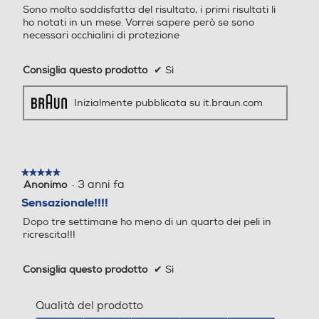
Sono molto soddisfatta del risultato, i primi risultati li
stelle.
ho notati in un mese. Vorrei sapere però se sono
necessari occhialini di protezione
Accessori in dotazione
Accessori in dotazione
Consiglia questo prodotto
✔
Sì
La confezione comprende: 1
Y
Silk·expert Pro 3 con testin
Inizialmente pubblicata su it.braun.com
a standard 1 custodia"
★★★★★
★★★★★
·
3 anni fa
Altezza-mm
Anonimo
Altezza-mm
5
su
Sensazionale!!!!
5
181
Dopo tre settimane ho meno di un quarto dei peli in
stelle.
ricrescita!!!
Larghezza-mm
Larghezza-mm
Consiglia questo prodotto
✔
Sì
70
Qualità del prodotto
Profondità-mm
Profondità-mm