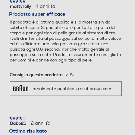
re o danneggiare la pelle. •
★★★★★
★★★★★
·
4 anni fa
mattyrolly
Macchie di colore marrone
5
su
scuro o nero come lentiggin
Prodotto super efficace
5
i, voglie, nei o verruche nella
Il prodotto è di ottima qualità e si dimostra sin da
stelle.
zona da trattare. • Tatuag
subito efficace. Si può utilizzare per tutte le parti del
gi o trucco permanente nell
corpo e per ogni tipo di pelle grazie al sistema di tre
a zona da trattare. • Barb
livelli di intensità al passaggio sul corpo. È molto veloce
ed è sufficiente una sola passata grazie alla luce
a/peli del viso maschili. NO
pulsata ogni 0.6 secondi, nonché molto gentile al
N guardare direttamente n
passaggio sulla cute. Prodotto sicuramente consigliato
el filtro di vetro o tentare di
per uomini e donne con ogni tipo di pelle.
attivare l’apparecchio rivolt
o verso gli occhi. Per garan
Consiglia questo prodotto
✔
Sì
tire la sicurezza degli occhi,
e quella degli individui nelle
Inizialmente pubblicata su it.braun.com
vicinanze, l’apparecchio si a
ttiverà solo quando entram
bi i sensori della tonalità de
lla pelle saranno a contatto
con la pe
★★★★★
★★★★★
·
2 anni fa
Babo23
4
Custodia
Custodia
su
Ottimo risultato
5