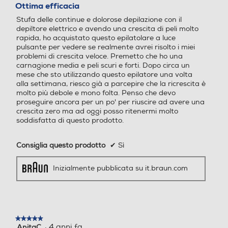
su
Ottima efficacia
per ogni parte del corpo gr
5
azie alla tecnologia professi
Stufa delle continue e dolorose depilazione con il
stelle.
onale Skin Pro che si adatt
depiltore elettrico e avendo una crescita di peli molto
rapida, ho acquistato questo epilatolare a luce
a in modo automatico e co
pulsante per vedere se realmente avrei risolto i miei
ntinuo alla tonalità della tu
problemi di crescita veloce. Premetto che ho una
a pelle Fino a 100 impulsi al
carnagione media e peli scuri e forti. Dopo circa un
minuto per un trattamento
mese che sto utilizzando questo epilatore una volta
senza sforzo per trattare t
alla settimana, riesco già a parcepire che la ricrescita è
utte le aree Delicato sulla p
molto più debole e mono folta. Penso che devo
proseguire ancora per un po' per riuscire ad avere una
elle grazie alle 2 modalità s
crescita zero ma ad oggi posso ritenermi molto
ensibili che riducono l’intens
soddisfatta di questo prodotto.
ità della luce per un tratta
mento più delicato nelle are
Consiglia questo prodotto
✔
Sì
e delicate come viso, ascelle
o parti intime Con una testi
na standard per ascelle e p
Inizialmente pubblicata su it.braun.com
arte inferiore delle gambe
★★★★★
★★★★★
·
4 anni fa
AnitaC
5