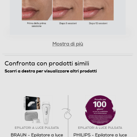
3 mesi. La tecnologia Skin Pro si adatta
automaticamente alla tonalità della tua pelle,
ottimizzando la potenza per un equilibrio perfetto tra
risultati rapidi e delicatezza sulla pelle. Le due modalità
sensibili assicurano il comfort della pelle e fino a 100
impulsi di luce al minuto consentono di trattare tutte le
Mostra di più
aree durante lo scorrimento sulla pelle. La confezione
comprende: 1 Silk·expert Pro 3 con testina standard 1
custodia"
Confronta con prodotti simili
Scorri a destra per visualizzare altri prodotti
Accessori
Custodia
Accessori in dotazione
La confezione comprende: 1 Silk·expert Pro 3 con
EPILATORI A LUCE PULSATA
EPILATORI A LUCE PULSATA
testina standard 1 custodia"
BRAUN - Epilatore a luce
PHILIPS - Epilatore a luce