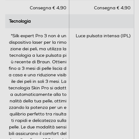
Clicca qui
s
s
trattare tutte le aree durante lo scorrimento sulla pelle.
Consegna € 4,90
Consegna € 4,90
u
u
Full body - 300000 impulsi - 1 impulso di luce ogni 0,6 sec
5
5
(più veloce rispetto alla precedente) - Dotata di Sensori
Tecnologia
Tecnologia
s
s
del tono della pelle Intelligent SensoAdaptTM Legge
t
t
continuamente la tonalità della pelle – 80 volte al secondo
e
e
"Silk·expert Pro 3 non è un
Luce pulsata intensa (IPL)
– e adatta automaticamente l’intensità degli impulsi di
l
l
dispositivo laser per la rimo
luce per una migliore efficacia e sicurezza NON
l
l
zione dei peli, ma utilizza la
UTILIZZARE su Peli di colore rosso, biondo chiaro, grigio o
e
e
tecnologia a luce pulsata pi
bianco.L’apparecchio non è efficace su peli con queste
.
.
ù recente di Braun. Ottieni
colorazioni. Alimentazione a rete
9
4
fino a 3 mesi di pelle liscia d
r
2
a casa e una riduzione visib
e
7
ile dei peli in soli 3 mesi. La
c
r
tecnologia Skin Pro si adatt
e
e
a automaticamente alla to
n
c
nalità della tua pelle, ottimi
s
e
zzando la potenza per un e
i
n
quilibrio perfetto tra risulta
o
s
ti rapidi e delicatezza sulla
n
i
pelle. Le due modalità sensi
i
o
bili assicurano il comfort del