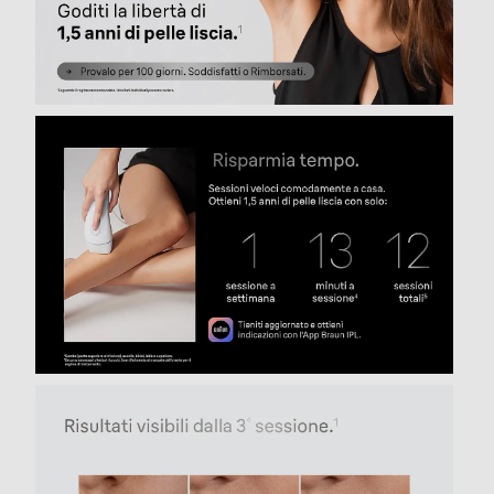
avere un colore della pelle più scuro e/o una densità di
peli superiore, potrebbe causare fastidio/dolore o
danneggiare la pelle. • Macchie di colore marrone scuro
o nero come lentiggini, voglie, nei o verruche nella zona
da trattare. • Tatuaggi o trucco permanente nella zona
da trattare. • Barba/peli del viso maschili. NON
guardare direttamente nel filtro di vetro o tentare di
attivare l’apparecchio rivolto verso gli occhi. Per
garantire la sicurezza degli occhi, e quella degli individui
nelle vicinanze, l’apparecchio si attiverà solo quando
entrambi i sensori della tonalità della pelle saranno a
contatto con la pe
Descrizione
Descrizione marketing
"Silk·expert Pro 3 non è un dispositivo laser per la
rimozione dei peli, ma utilizza la tecnologia a luce
pulsata più recente di Braun. Ottieni fino a 3 mesi di
pelle liscia da casa e una riduzione visibile dei peli in soli