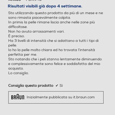
su
Risultati visibili già dopo 4 settimane.
5
Sto utilizzando questo prodotto da più di un mese e ne
stelle.
sono rimasta piacevolmente colpita.
In primis la pelle rimane liscia anche nelle zone più
Numero impostazioni inten
Numero impostazioni inten
difficoltose.
sità luce
sità luce
Non ho avuto arrossamenti vari.
È preciso.
Ha 3 livelli di intensità che si adattano a tutti i tipi di
5
pelle.
Io ho la pelle molto chiara ed ho trovata l’intensità
Indicatore stato batteria
Indicatore stato batteria
perfetta per me.
Sto notando che i peli stanno lentamente diminuendo
e complessivamente sono felice e soddisfatta del mio
acquisto.
Lo consiglio.
Indicatore sostituzione lam
Indicatore sostituzione lam
pada
pada
Consiglia questo prodotto
✔
Sì
Inizialmente pubblicata su it.braun.com
Tensione (V)
Tensione (V)