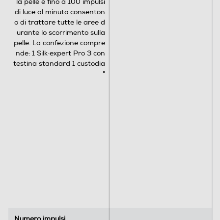
n
la pelle e fino a 100 impulsi
i
di luce al minuto consenton
o di trattare tutte le aree d
urante lo scorrimento sulla
pelle. La confezione compre
nde: 1 Silk·expert Pro 3 con
testina standard 1 custodia
"
Numero impulsi
Numero impulsi