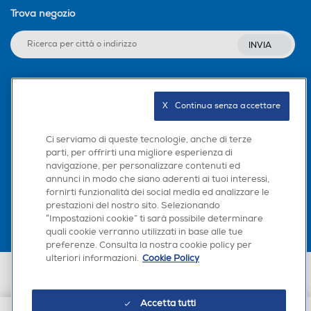
Trova negozio
INVIA
Seguici sui social
X   Continua senza accettare
Ci serviamo di queste tecnologie, anche di terze
parti, per offrirti una migliore esperienza di
navigazione, per personalizzare contenuti ed
Scarica la nostra app
annunci in modo che siano aderenti ai tuoi interessi,
fornirti funzionalità dei social media ed analizzare le
prestazioni del nostro sito. Selezionando
“Impostazioni cookie” ti sarà possibile determinare
quali cookie verranno utilizzati in base alle tue
preferenze. Consulta la nostra cookie policy per
ulteriori informazioni.
Cookie Policy
Euronics Italia SpA. Sede legale Via Montefeltro, 6/a 20156 Milano
Partita Iva, Codice Fiscale e iscrizione CCIAA Milano Monza Brianza Lodi
n. 13337170156. Codice intermediario SDI: HHBD9AK. Vendite soggette
Accetta tutti
agli Artt. 45 e ss del Codice del Consumo in tema di Diritti dei