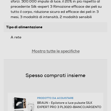
sforzi. 300.000 impulsi di luce, il 20% in più rispetto al
precedente Silk-expert 3 Rimozione efficace dei peli su
tutto il corpo, riduzione sicura ed efficace dei peli in 3
mesi, 3 modalità di intensità, 2 modalità sensibili
Tipo di alimentazione
A rete
Funzioni e Plus
Mostra tutte le specifiche
Utilizzo
Totale
Spesso comprati insieme
Tipo di pelle trattabili
Dotata di Sensori del tono della pelle Intelligent
SensoAdaptTM Legge continuamente la tonalità della
PRODOTTO DA ACQUISTARE
pelle – 80 volte al secondo – e adatta
BRAUN - Epilatore a luce pulsate SILK
automaticamente l’intensità degli impulsi di luce per
EXPERT PRO 3 PL3020-BIANCO/ARGENTO