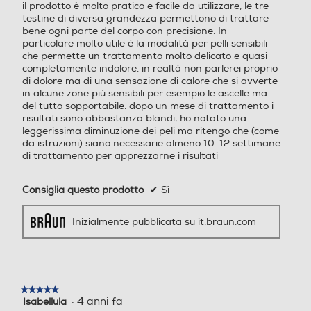
il prodotto è molto pratico e facile da utilizzare, le tre
stelle.
Testina di rasatura
Testina di rasatura
testine di diversa grandezza permettono di trattare
bene ogni parte del corpo con precisione. In
particolare molto utile è la modalità per pelli sensibili
che permette un trattamento molto delicato e quasi
completamente indolore. in realtà non parlerei proprio
Testina viso
Testina viso
di dolore ma di una sensazione di calore che si avverte
in alcune zone più sensibili per esempio le ascelle ma
del tutto sopportabile. dopo un mese di trattamento i
risultati sono abbastanza blandi, ho notato una
leggerissima diminuzione dei peli ma ritengo che (come
Ricarica rapida
Ricarica rapida
da istruzioni) siano necessarie almeno 10-12 settimane
di trattamento per apprezzarne i risultati
Consiglia questo prodotto
✔
Sì
Altre funzioni
Altre funzioni
Inizialmente pubblicata su it.braun.com
Riduzione visibile dei peli in
soli 3 mesi (se utilizzato in b
ase al regime raccomandat
o, i risultati possono variare
★★★★★
★★★★★
). Veloce, preciso e delicato
·
4 anni fa
Isabellula
5
sulla pelle Potenza ottimale