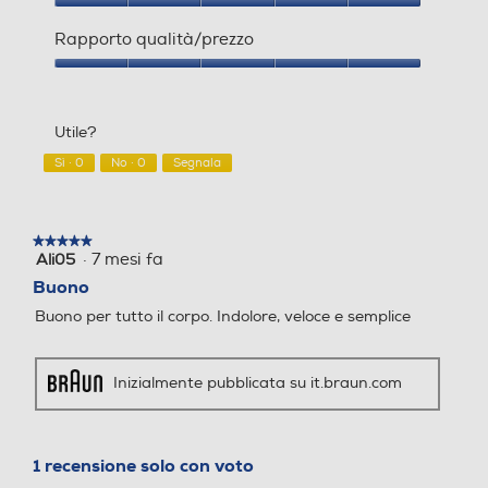
Qualità
del
Rapporto qualità/prezzo
50
prodotto,
5
Rapporto
Peso-Kg
Peso-Kg
su
qualità/prezzo,
5
5
Utile?
su
1,113
1,25
5
Sì ·
0
No ·
0
Segnala
★★★★★
★★★★★
·
7 mesi fa
Ali05
5
su
Buono
5
Buono per tutto il corpo. Indolore, veloce e semplice
stelle.
Inizialmente pubblicata su it.braun.com
1 recensione solo con voto