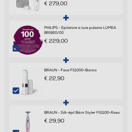
una migliore efficacia e sicurezza NON UTILIZZARE su
€ 279,00
Peli di colore rosso, biondo chiaro, grigio o
bianco.L’apparecchio non è efficace su peli con queste
colorazioni. •
PHILIPS - Epilatore a luce pulsata LUMEA
Testina di rasatura
BRI920/00
€ 229,00
Testina viso
BRAUN - Face FS1000-Bianco
€ 22,90
Ricarica rapida
Altre funzioni
BRAUN - Silk-épil Bikini Styler FG1100-Rosa
Riduzione visibile dei peli in soli 3 mesi (se utilizzato in
€ 29,90
base al regime raccomandato, i risultati possono
variare). Veloce, preciso e delicato sulla pelle Potenza