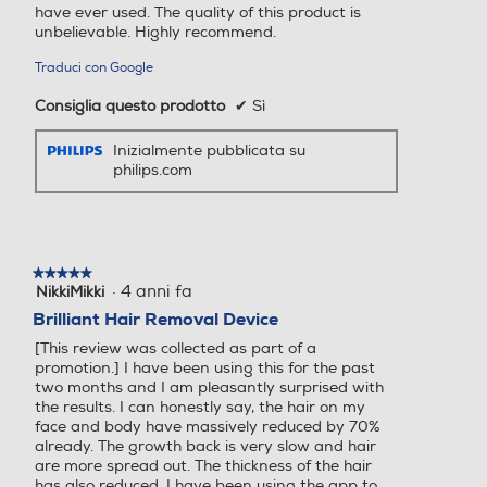
have ever used. The quality of this product is
unbelievable. Highly recommend.
Traduci con Google
Consiglia questo prodotto
✔
Sì
Inizialmente pubblicata su
philips.com
★★★★★
★★★★★
·
4 anni fa
NikkiMikki
5
su
Brilliant Hair Removal Device
5
[This review was collected as part of a
stelle.
promotion.] I have been using this for the past
two months and I am pleasantly surprised with
the results. I can honestly say, the hair on my
face and body have massively reduced by 70%
already. The growth back is very slow and hair
are more spread out. The thickness of the hair
has also reduced. I have been using the app to