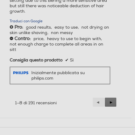
setting due to this Bering a more sensitive area
but still there was noticeable deduction of hair
growth.
Traduci con Google
Pro:
good results,
easy to use,
not drying on
+
skin unlike shaving,
non messy
Contro:
price,
heavy to use to begin with,
-
not enough charge to complete all areas in on
sitt
Consiglia questo prodotto
✔
Sì
Inizialmente pubblicata su
philips.com
Precedente
◄
Successiva
►
1–8 di 191 recensioni
Reviews
Reviews