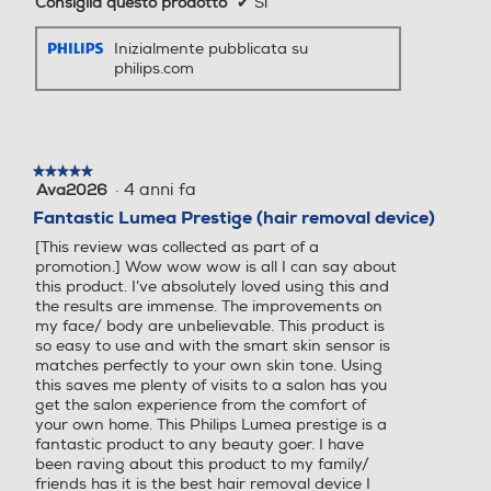
Consiglia questo prodotto
✔
Sì
Indicatore stato batteria
Indicatore stato batteria
Inizialmente pubblicata su
philips.com
Indicatore sostituzione lam
Indicatore sostituzione lam
pada
pada
★★★★★
★★★★★
·
4 anni fa
Ava2026
5
su
Fantastic Lumea Prestige (hair removal device)
5
[This review was collected as part of a
stelle.
Tensione (V)
Tensione (V)
promotion.] Wow wow wow is all I can say about
this product. I’ve absolutely loved using this and
the results are immense. The improvements on
100-240 V
100 - 240 V
my face/ body are unbelievable. This product is
so easy to use and with the smart skin sensor is
Altre funzioni
Altre funzioni
matches perfectly to your own skin tone. Using
this saves me plenty of visits to a salon has you
get the salon experience from the comfort of
your own home. This Philips Lumea prestige is a
fantastic product to any beauty goer. I have
been raving about this product to my family/
friends has it is the best hair removal device I