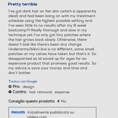
su
Pretty terrible
5
I’ve got dark hair on fair skin (which is apparently
stelle.
Custodia
Custodia
ideal) and had been bang on with my treatment
schedule using the highest possible setting and
I’ve seen little to no results after my 8 week
bootcamp?! Really thorough and slow in my
technique yet I’ve only got tiny patches where
Accessori in dotazione
Accessori in dotazione
the hair grows back slowly. Otherwise, there
doesn’t look like there’s been any change.
Underarms/bikini line is no different, some small
Y
Y
patches on my calves have taken but that’s it. So
disappointed as Id saved up for ages for an
expensive product that promises good results. So
my advice is save your money and time and
don’t bother.
Traduci con Google
Pro:
design
+
Peso-Kg
Peso-Kg
Contro:
hair removal,
expense
-
Consiglia questo prodotto
✘
No
1,053
1,25
Inizialmente pubblicata su
Altezza-mm
Altezza-mm
philips.com