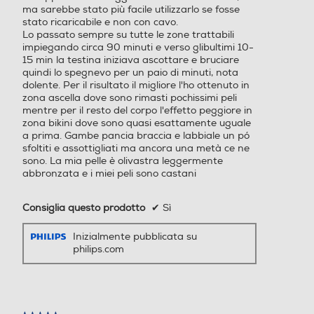
ma sarebbe stato più facile utilizzarlo se fosse
stato ricaricabile e non con cavo.
Lo passato sempre su tutte le zone trattabili
impiegando circa 90 minuti e verso glibultimi 10-
15 min la testina iniziava ascottare e bruciare
quindi lo spegnevo per un paio di minuti, nota
dolente. Per il risultato il migliore l'ho ottenuto in
zona ascella dove sono rimasti pochissimi peli
mentre per il resto del corpo l'effetto peggiore in
zona bikini dove sono quasi esattamente uguale
a prima. Gambe pancia braccia e labbiale un pó
sfoltiti e assottigliati ma ancora una metà ce ne
sono. La mia pelle è olivastra leggermente
abbronzata e i miei peli sono castani
Consiglia questo prodotto
✔
Sì
Inizialmente pubblicata su
philips.com