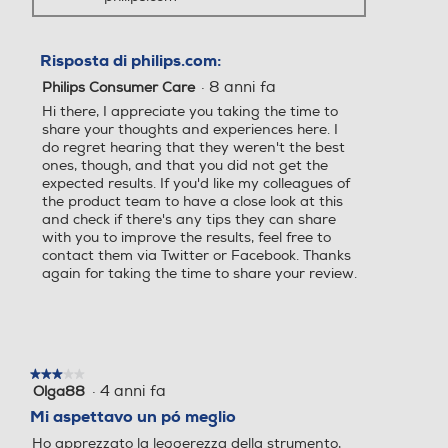
Risposta di philips.com:
Larghezza-mm
Larghezza-mm
·
8 anni fa
Philips Consumer Care
Hi there, I appreciate you taking the time to
share your thoughts and experiences here. I
do regret hearing that they weren't the best
ones, though, and that you did not get the
Profondità-mm
Profondità-mm
expected results. If you'd like my colleagues of
the product team to have a close look at this
and check if there's any tips they can share
with you to improve the results, feel free to
contact them via Twitter or Facebook. Thanks
again for taking the time to share your review.
★★★★★
★★★★★
·
4 anni fa
Olga88
3
su
Mi aspettavo un pó meglio
5
Ho apprezzato la leggerezza della strumento,
stelle.