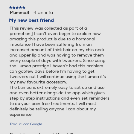
stessa. Se viene rilevato un
stessa. Se viene rilevato un
* * Seguendo il programma di trattamento. Calcolato per l'uso sulla parte
modale.
tono della pelle troppo scur
inferiore delle gambe, zona bikini, ascelle e viso. La vita utile della lampada
tono della pelle troppo scur
★★★★★
★★★★★
non estende la garanzia internazionale di 2+3 anni di Philips.
·
4 anni fa
Mumma4
5
o per questo prodotto, l'emi
o per questo prodotto, l'emi
su
* Seguendo il programma di trattamento. Test valutato sulle gambe. I risultati
My new best friend
ssione di impulsi viene inter
ssione di impulsi viene inter
5
individuali possono variare.
rotta.
rotta.
[This review was collected as part of a
stelle.
* A partire da 3 trattamenti. Riduzione media dei peli dopo 18 mesi: 86% per
promotion.] I can’t even begin to explain how
la parte inferiore delle gambe
amazing this product is due to a hormonal
imbalance I have been suffering from an
increased amount of thick hair on my chin neck
Epilatore a luce pulsata - Full body - 5 impulsi - 5
and upper lip and was having to remove them
impostazioni di intensità - Sensore del tono della pelle in
every couple of days with tweezers, Since using
Testina di rasatura
Testina di rasatura
grado di misurare il tono delle pelle trattata all'inizio di
the Lumea prestige I haven’t had this problem
ogni sessione e di tanto in tanto durante la sessione
can gobfew days before I’m having to get
stessa. Se viene rilevato un tono della pelle troppo scuro
tweezers out I will continue using the Lumea it’s
my new favourite accessory.
per questo prodotto, l'emissione di impulsi viene interrotta
The Lumea is extremely easy to set up and use
- Con testina viso - Alimentazione a rete
Testina viso
Testina viso
and even better alongside the app which gives
step by step instructions and even set reminders
to do your pain free treatments, I will most
definitely be telling anyone I can about my
experience
Ricarica rapida
Ricarica rapida
Traduci con Google