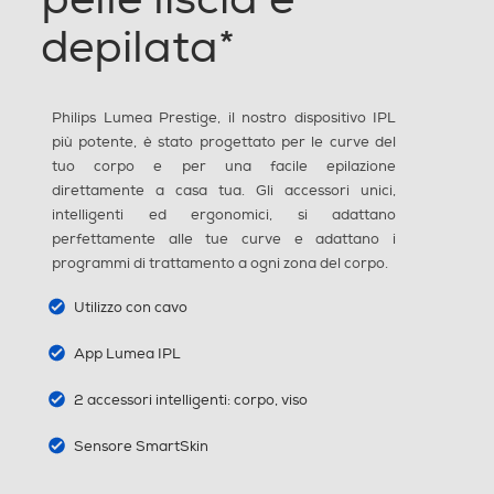
depilata*
Testina di rasatura
Philips Lumea Prestige, il nostro dispositivo IPL
Testina viso
più potente, è stato progettato per le curve del
tuo corpo e per una facile epilazione
direttamente a casa tua. Gli accessori unici,
intelligenti ed ergonomici, si adattano
Ricarica rapida
perfettamente alle tue curve e adattano i
programmi di trattamento a ogni zona del corpo.
Indicatore stato batteria
Utilizzo con cavo
App Lumea IPL
Indicatore sostituzione lampada
2 accessori intelligenti: corpo, viso
Sensore SmartSkin
Tensione (V)