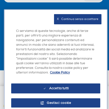
Seguici sui social
X   Continua senza accettare
Ci serviamo di queste tecnologie, anche di terze
parti, per offrirti una migliore esperienza di
navigazione, per personalizzare contenuti ed
Scarica la nostra app
annunci in modo che siano aderenti ai tuoi interessi,
fornirti funzionalità dei social media ed analizzare le
prestazioni del nostro sito. Selezionando
“Impostazioni cookie” ti sarà possibile determinare
quali cookie verranno utilizzati in base alle tue
preferenze. Consulta la nostra cookie policy per
ulteriori informazioni.
Cookie Policy
Euronics Italia SpA. Sede legale Via Montefeltro, 6/a 20156 Milano
Partita Iva, Codice Fiscale e iscrizione CCIAA Milano Monza Brianza Lodi
n. 13337170156. Codice intermediario SDI: HHBD9AK. Vendite soggette
Accetta tutti
agli Artt. 45 e ss del Codice del Consumo in tema di Diritti dei
Consumatori.
€ 399,00
Gestisci cookie
AGGIUNGI AL CARRELLO