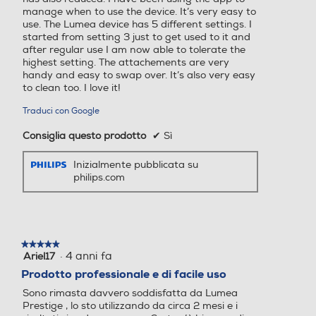
manage when to use the device. It’s very easy to
use. The Lumea device has 5 different settings. I
started from setting 3 just to get used to it and
after regular use I am now able to tolerate the
highest setting. The attachements are very
handy and easy to swap over. It’s also very easy
to clean too. I love it!
Altre caratteristiche
Altre caratteristiche
Traduci con Google
450000
4 min
Consiglia questo prodotto
✔
Sì
Inizialmente pubblicata su
philips.com
★★★★★
★★★★★
·
4 anni fa
Ariel17
5
su
Prodotto professionale e di facile uso
5
Sono rimasta davvero soddisfatta da Lumea
stelle.
Prestige , lo sto utilizzando da circa 2 mesi e i