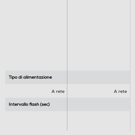
Con filo/senza filo
Utilizzo con cavo
Slide and Flash
Per un'applicazione r
apida
Stamp & Flash
Per il trattamento su z
one di piccole dimensi
oni
Assistenza
Tipo di alimentazione
Tipo di alimentazione
Garanzia
2 anni di garanzia + 3
anni extra registrand
A rete
A rete
o il prodotto entro 90
Intervallo flash (sec)
Intervallo flash (sec)
giorni
Accessori inclusi