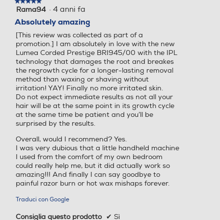
★★★★★
★★★★★
·
4 anni fa
Rama94
5
su
Absolutely amazing
5
[This review was collected as part of a
stelle.
promotion.] I am absolutely in love with the new
Lumea Corded Prestige BRI945/00 with the IPL
technology that damages the root and breakes
the regrowth cycle for a longer-lasting removal
method than waxing or shaving without
irritation! YAY! Finally no more irritated skin.
Do not expect immediate results as not all your
hair will be at the same point in its growth cycle
at the same time be patient and you’ll be
surprised by the results.
Overall, would I recommend? Yes.
I was very dubious that a little handheld machine
I used from the comfort of my own bedroom
could really help me, but it did actually work so
amazing!!! And finally I can say goodbye to
painful razor burn or hot wax mishaps forever.
Traduci con Google
Consiglia questo prodotto
✔
Sì