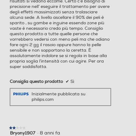
risultati si vedono eccome. Certo c’è bisogno di
precisione nell’ eseguire il trattamento per avere
degli effetti massimizzati senza tralasciare
alcuna sede. A livello ascellare il 90% dei peli è
sparito , su gambe e inguine essendo zone più
vaste è necessario credo più tempo. Consiglio
questo prodotto a tutte quelle persone che
vorrebbero vedersi con meno peli ma che odiano
fare ogni 2 gg il rasoio oppure hanno la pelle
sensibile e non sopportano la ceretta. È
assolutamente indolore se si regola in base alla
propria soglia l’intensità con cui agire. Per ora
super soddisfatta.
Consiglia questo prodotto
✔
Sì
Inizialmente pubblicata su
philips.com
★★★★★
★★★★★
·
8 anni fa
Bryony1907
2