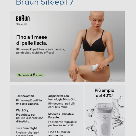
Braun Silk·épil 7
Ricarica rapida
Indicatore stato batteria
Regolazione altezza taglio
Testina di rasatura
Testina di depilazione
Testina zone sensibili