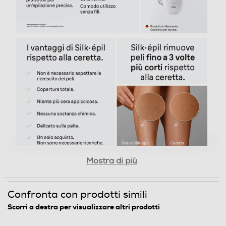
Testina di precisione
Testina viso
Dettagli strutturali
Tipo di apparecchio
Mostra di più
Epilatore
Altre caratteristiche
Confronta con prodotti simili
Scorri a destra per visualizzare altri prodotti
Pelle liscia a lungo: goditi fino a 1 mese di pelle liscia
comodamente da casa tua Efficiente: la testina larga