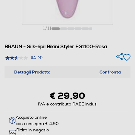
1
/
11
BRAUN - Silk-épil Bikini Styler FG1100-Rosa
2.5
(4)
Dettagli Prodotto
Confronta
€ 29,90
IVA e contributo RAEE inclusi
Acquisto online
con consegna € 4,90
Ritiro in negozio