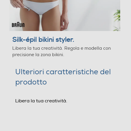
Testina zone sensibili
Testina di precisione
Silk-épil bikini styler.
Libera la tua creatività. Regola e modella con
precisione la zona bikini.
Testina viso
Ulteriori caratteristiche del
Altre funzioni
prodotto
Regola e modella con precisione la zona bikini Crea linee
e contorni definiti sulla zona bikini Crea il look perfetto,
Libera la tua creatività.
anche per le sopracciglia 3 accessori con 2 impostazioni
di lunghezza per creare vari stili 4 accessori, tra cui
testina di precisione, testina modellante per la zona
bikini e 2 pettini rifinitori