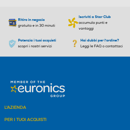
Indicatore stato batteria
Indicatore stato batteria
LED
Iscriviti a Star Club
Ritiro in negozio
accumula punti e
gratuito e in 30 minuti
Regolazione altezza taglio
Regolazione altezza taglio
vantaggi
Potenzia i tuoi acquisti
Hai dubbi per l'ordine?
scopri i nostri servizi
Leggi le FAQ o contattaci
Tipo di apparecchio
Tipo di apparecchio
Depilatore donna
Epilatore
Altre caratteristiche
Altre caratteristiche
4 accessori, tra cui testina
Batteria Lithium Ion18500
di precisione, testina modell
18x50
ante per la zona bikini e 2
L'AZIENDA
pettini rifinitori
PER I TUOI ACQUISTI
Altre descrizioni strutturali
Altre descrizioni strutturali