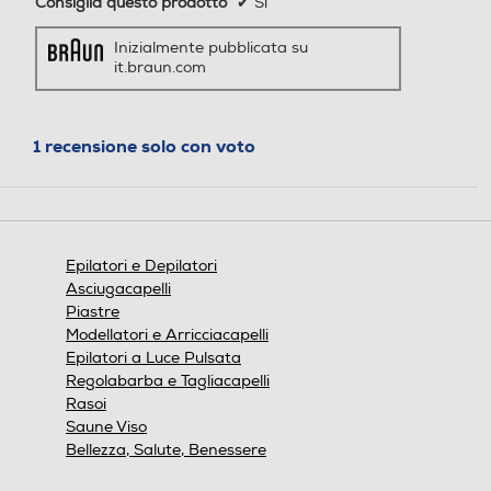
Consiglia questo prodotto
✔
Sì
n utilizzo a secco o sotto l’a
cqua. Epilazione delicata ne
Inizialmente pubblicata su
lla vasca da bagno o sotto l
it.braun.com
a doccia per ridurre la sens
azione di dolore e ottenere
un comfort ottimale Epilati
1 recensione solo con voto
quando vuoi, come vuoi: gli
epilatori Braun rimuovono i
peli che la ceretta non è in
grado di catturare senza l’
utilizzo di sostanze chimiche
Epilatori e Depilatori
e senza dover attendere la
Asciugacapelli
ricrescita dei peli Contenut
Piastre
o della confezione: include u
Modellatori e Arricciacapelli
na testina per rasoio donn
Epilatori a Luce Pulsata
a e un cappuccio rifinitore p
Regolabarba e Tagliacapelli
er le aree sensibili
Rasoi
Saune Viso
Bellezza, Salute, Benessere