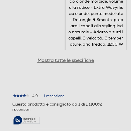
cio o onde morbide, volume
alla radice - Extra Wavy: lis
cio e onde, punte modellate
- Detangle & Smooth: prep
ara i capelli allo styling lisci
o naturale - Adatto a tutti i
capelli: 3 velocità;, 3 temper
ature, aria fredda, 1200 W
Potenza max-W
Potenza max-W
Mostra tutte le specifiche
800
1200
Modellatore a Vapore
Modellatore a Vapore
4.0
1 recensione
L'azione
★★★★★
★★★★★
4
porterà
Questo prodotto è consigliato da 1 di 1 (100%)
su
alla
Cavo pivottante
recensori
Cavo pivottante
5
pagina
stelle.
delle
Leggi
recensioni.
recensioni
per