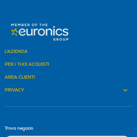
Numero di temperature
Numero di temperature
2
Altre funzioni
Altre funzioni
800W Spazzola termica in
Y
L'AZIENDA
ceramica da 38 mm Spazz
ola con setole morbide da 2
PER I TUOI ACQUISTI
0 mm 2 temperature Aria f
redda Cavo girevole da 1.8
AREA CLIENTI
m 3 Anni di Garanzia
PRIVACY
Display
Display
Trova negozio
Piastra arricciacapelli
Piastra arricciacapelli