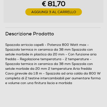
€ 81,70
Numero di temperature
AGGIUNGI 3 AL CARRELLO
2
Altre funzioni
Descrizione Prodotto
800W Spazzola termica in ceramica da 38 mm
Spazzola arriccia capelli - Potenza 800 Watt max -
Spazzola con setole morbide da 20 mm 2 temperature
Spazzola termica in ceramica da 38 mm Spazzola con
Aria fredda Cavo girevole da 1.8 m 3 Anni di Garanzia
setole morbide in plastica da 20 mm - Con funzione aria
fredda - Regolazione temperatura - 2 temperature -
Descrizione
Spazzola termica in ceramica da 38 mm Spazzola con
setole morbide da 20 mm 2 temperature Aria fredda
Descrizione marketing
Cavo girevole da 1.8 m - Spazzola ad aria calda da 800 W
completa di 2 testine intercambiabili per aumentare forma
e volume con una finitura liscia e morbida
Spazzola ad aria calda da 800 W completa di 2 testine
intercambiabili per aumentare forma e volume con una
finitura liscia e morbida
Dimensioni - Peso