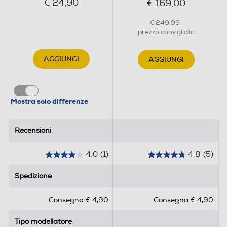
€ 24,90
€ 169,00
€ 249,99
prezzo consigliato
AGGIUNGI
AGGIUNGI
Mostra solo differenze
Recensioni
Recensioni
4.0
(1)
4.8
(5)
4
4
.
.
Spedizione
Spedizione
0
8
s
s
Consegna € 4,90
Consegna € 4,90
u
u
5
5
Tipo modellatore
Tipo modellatore
s
s