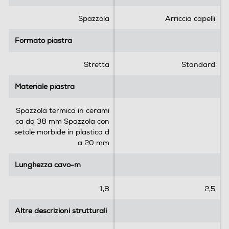
t
t
e
e
Spazzola
Arriccia capelli
l
l
l
l
Formato piastra
Formato piastra
e
e
.
.
Stretta
Standard
1
5
r
r
Materiale piastra
Materiale piastra
e
e
c
c
Spazzola termica in cerami
e
e
ca da 38 mm Spazzola con
n
n
setole morbide in plastica d
s
s
a 20 mm
i
i
o
o
Lunghezza cavo-m
Lunghezza cavo-m
n
n
e
i
1,8
2,5
Altre descrizioni strutturali
Altre descrizioni strutturali