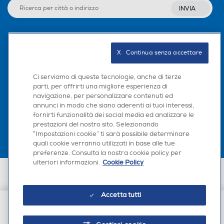
INVIA
Piastra lisciacapelli
Piastra lisciacapelli
Seguici sui social
X   Continua senza accettare
Ci serviamo di queste tecnologie, anche di terze
Sistema antisurriscaldame
Sistema antisurriscaldame
parti, per offrirti una migliore esperienza di
nto
nto
navigazione, per personalizzare contenuti ed
Scarica la nostra app
annunci in modo che siano aderenti ai tuoi interessi,
fornirti funzionalità dei social media ed analizzare le
prestazioni del nostro sito. Selezionando
“Impostazioni cookie” ti sarà possibile determinare
Numero di velocità
Numero di velocità
quali cookie verranno utilizzati in base alle tue
preferenze. Consulta la nostra cookie policy per
ulteriori informazioni.
Cookie Policy
Euronics Italia SpA. Sede legale Via Montefeltro, 6/a 20156 Milano
Partita Iva, Codice Fiscale e iscrizione CCIAA Milano Monza Brianza Lodi
Altezza-mm
Altezza-mm
n. 13337170156. Codice intermediario SDI: HHBD9AK. Vendite soggette
Accetta tutti
agli Artt. 45 e ss del Codice del Consumo in tema di Diritti dei
Consumatori.
176
€ 24,90