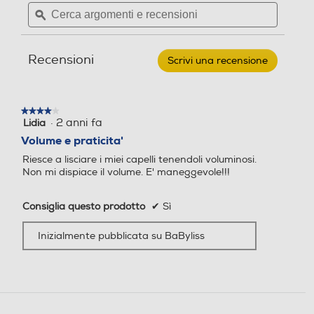
Cerca
Cerca
BABYLISS
Pettine incorporato
Pettine incorporato
argomenti
ϙ
argoment
-
Spazzola
e
e
arriccia
recensioni
recensio
capelli
Recensioni
AS82E-
Scrivi una recensione
.
Nero
Questa
Piastre intercambiabili
Piastre intercambiabili
azione
aprirà
★★★★★
★★★★★
una
·
2 anni fa
Lidia
4
finestra
su
Svolgiriccioli automatico
Svolgiriccioli automatico
Volume e praticita'
modale.
5
Riesce a lisciare i miei capelli tenendoli voluminosi.
stelle.
Non mi dispiace il volume. E' maneggevole!!!
Ferro incluso
Ferro incluso
Consiglia questo prodotto
✔
Sì
Inizialmente pubblicata su BaByliss
Custodia
Custodia