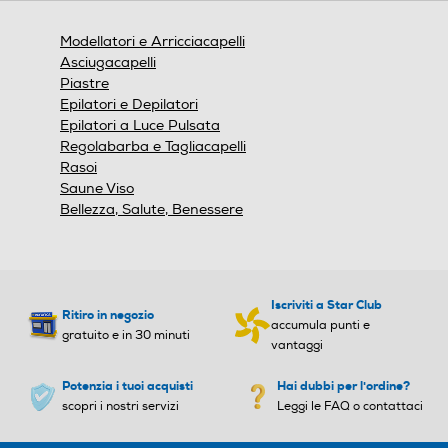
Ionizzatore
Ionizzatore
Modellatori e Arricciacapelli
Asciugacapelli
Piastre
Epilatori e Depilatori
Funzione aria fredda
Funzione aria fredda
Epilatori a Luce Pulsata
Regolabarba e Tagliacapelli
Rasoi
Saune Viso
Funzione rotante
Funzione rotante
Bellezza, Salute, Benessere
Funzione vapore
Funzione vapore
Iscriviti a Star Club
Ritiro in negozio
accumula punti e
gratuito e in 30 minuti
vantaggi
Regolazione temperatura
Regolazione temperatura
Potenzia i tuoi acquisti
Hai dubbi per l'ordine?
scopri i nostri servizi
Leggi le FAQ o contattaci