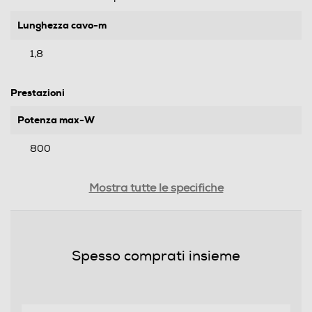
Lunghezza cavo-m
1,8
Prestazioni
Potenza max-W
800
Dotazioni - Personalizzazioni
Mostra tutte le specifiche
Modellatore a Vapore
Spesso comprati insieme
Cavo pivottante