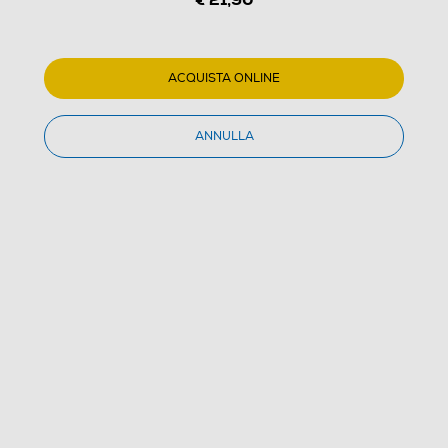
ACQUISTA ONLINE
1
/
6
ANNULLA
BEURER - GS 10-Argento
5.0
(1)
Dettagli Prodotto
Confronta
€ 21,90
IVA e contributo RAEE inclusi
€ 24,99
prezzo consigliato
Acquisto online
con consegna € 4,90