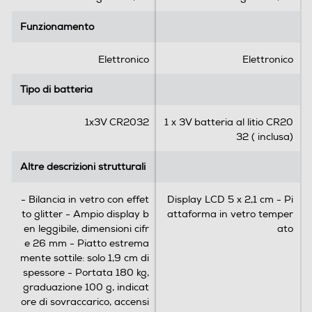
5
5
Funzionamento
Funzionamento
s
s
t
t
Indicatore stato batteria
e
e
Elettronico
Elettronico
l
l
l
l
Tipo di batteria
Tipo di batteria
e
e
.
.
Informazioni sulla sicurezza del prodotto
1x3V CR2032
1 x 3V batteria al litio CR20
1
1
32 ( inclusa)
r
r
Clicca qui
e
e
Altre descrizioni strutturali
Altre descrizioni strutturali
c
c
e
e
- Bilancia in vetro con effet
Display LCD 5 x 2,1 cm - Pi
n
n
to glitter - Ampio display b
attaforma in vetro temper
s
s
en leggibile, dimensioni cifr
ato
i
i
e 26 mm - Piatto estrema
o
o
mente sottile: solo 1,9 cm di
n
n
spessore - Portata 180 kg,
e
e
graduazione 100 g, indicat
ore di sovraccarico, accensi