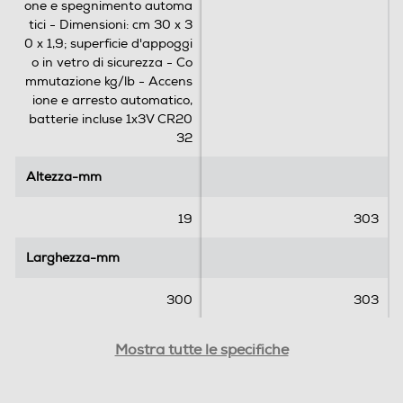
one e spegnimento automa
tici - Dimensioni: cm 30 x 3
0 x 1,9; superficie d'appoggi
o in vetro di sicurezza - Co
mmutazione kg/lb - Accens
ione e arresto automatico,
batterie incluse 1x3V CR20
32
Altezza-mm
Altezza-mm
19
303
Larghezza-mm
Larghezza-mm
300
303
Profondità-mm
Profondità-mm
Mostra tutte le specifiche
300
23