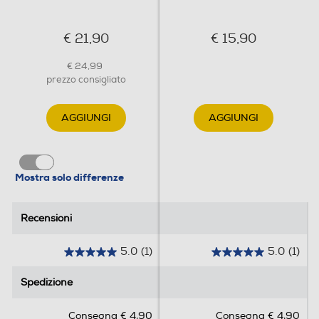
Vetro
€ 21,90
€ 15,90
Pedana ergonomica
€ 24,99
prezzo consigliato
Funzioni e Plus
AGGIUNGI
AGGIUNGI
Display LCD
Mostra solo differenze
Dati sulla massa grassa
Recensioni
Recensioni
5.0
(1)
5.0
(1)
Dati sulla massa magra
5
5
.
.
Spedizione
Spedizione
0
0
s
s
Dati sulla massa muscolare
Consegna € 4,90
Consegna € 4,90
u
u