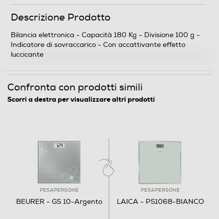
Peso-Kg
Descrizione Prodotto
1,5
Bilancia elettronica - Capacità 180 Kg - Divisione 100 g -
Indicatore di sovraccarico - Con accattivante effetto
luccicante
Descrizione
Prestazioni
Confronta con prodotti simili
Scorri a destra per visualizzare altri prodotti
Graduazione in g
100
Capacità massima in Kg
180
Dotazioni - Personalizzazioni
PESAPERSONE
PESAPERSONE
BEURER - GS 10-Argento
LAICA - PS1068-BIANCO
Materiale