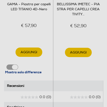
la Piastra LED Titanio 4D per ottenere capelli
GAMA - Piastra per capelli
BELLISSIMA IMETEC - PIA
perfettamente lisci, lucenti e ben curati direttamente a
LED TITANIO 4D-Nero
STRA PER CAPELLI CREA
casa tua.
TIVITY
…
Dimensioni - Peso
€ 57,90
€ 52,90
Peso-Kg
0,24
AGGIUNGI
AGGIUNGI
Informazioni sulla sicurezza del prodotto
Clicca qui
Mostra solo differenze
Recensioni
Recensioni
0.0
(0)
0.0
(0)
0
0
.
.