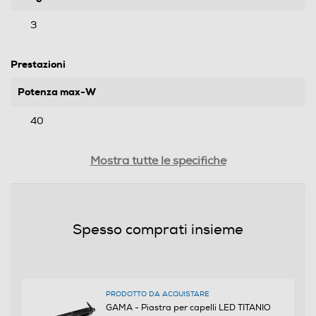
3
Prestazioni
Potenza max-W
40
Temperatura max-°C
Mostra tutte le specifiche
230
Dotazioni - Personalizzazioni
Spesso comprati insieme
Modellatore a Vapore
PRODOTTO DA ACQUISTARE
Pettine incorporato
GAMA - Piastra per capelli LED TITANIO