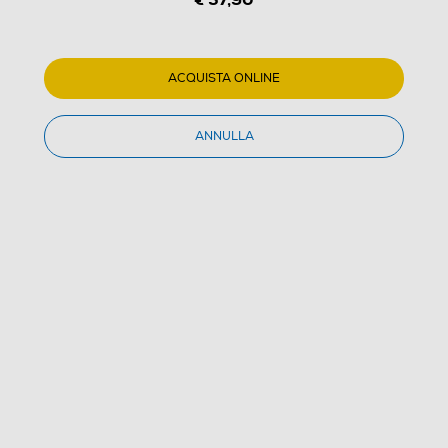
ACQUISTA ONLINE
1
/
3
ANNULLA
GAMA - Piastra per capelli LED TITANIO 4D-Nero
(0)
Dettagli Prodotto
Confronta
€ 57,90
IVA e contributo RAEE inclusi
Acquisto online
con consegna € 4,90
Ritiro in negozio
in 30 minuti e sempre gratuito