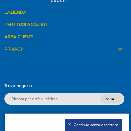
Ionizzatore
Ionizzatore
L'AZIENDA
PER I TUOI ACQUISTI
Funzione aria fredda
Funzione aria fredda
AREA CLIENTI
PRIVACY
Funzione rotante
Funzione rotante
Funzione vapore
Funzione vapore
Trova negozio
INVIA
Regolazione temperatura
Regolazione temperatura
Seguici sui social
X   Continua senza accettare