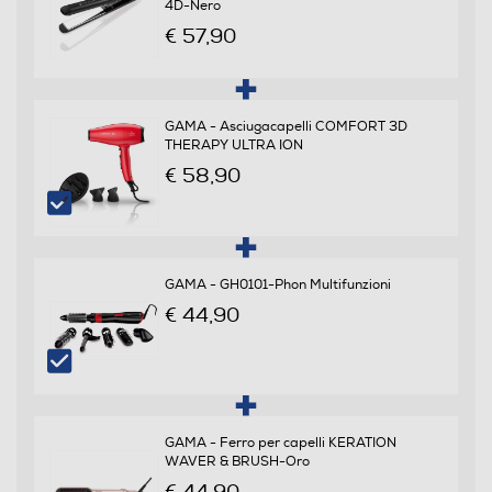
4D-Nero
€ 57,90
Piastre intercambiabili
GAMA - Asciugacapelli COMFORT 3D
THERAPY ULTRA ION
Svolgiriccioli automatico
€ 58,90
Ferro incluso
GAMA - GH0101-Phon Multifunzioni
€ 44,90
Custodia
Cavo pivottante
GAMA - Ferro per capelli KERATION
WAVER & BRUSH-Oro