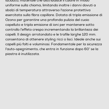
lucidato, materiale che distribuisce il calore in modo
uniforme sulla chioma, limitando inoltre i danni dovuti a
sbalzi di temperatura attraverso l'azione protettiva
Display
esercitata sulla fibra capillare. Dotata di tripla emissione di
Ozono per garantire una profonda pulizia del cuoio
capelluto e tripla emisione di ioni per mantenere sotto
controllo l’effeto crespo incrementando la brillanteza dei
Piastra arricciacapelli
capelli. Il design arrotondato e le trafile larghe 120 mm.
consentono di ottenere styling ricci o lisci. Ideale anche sui
capelli più folti e voluminosi. Fondamentale per la sicurezza
l’auto-spegnimento, che entra in funzione dopo 60’ se la
Piastra lisciacapelli
piastra è inutilizzata.
Sistema antisurriscaldamento
Altre funzioni
Y