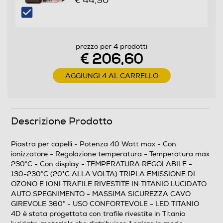
€ 44,90
Funzioni e Plus
Ionizzatore
prezzo per 4 prodotti
€ 206,60
AGGIUNGI 4 AL CARRELLO
Funzione aria fredda
Descrizione Prodotto
Funzione rotante
Piastra per capelli - Potenza 40 Watt max - Con
ionizzatore - Regolazione temperatura - Temperatura max
230°C - Con display - TEMPERATURA REGOLABILE -
Funzione vapore
130-230°C (20°C ALLA VOLTA) TRIPLA EMISSIONE DI
OZONO E IONI TRAFILE RIVESTITE IN TITANIO LUCIDATO
AUTO SPEGNIMENTO - MASSIMA SICUREZZA CAVO
GIREVOLE 360° - USO CONFORTEVOLE - LED TITANIO
Regolazione temperatura
4D è stata progettata con trafile rivestite in Titanio