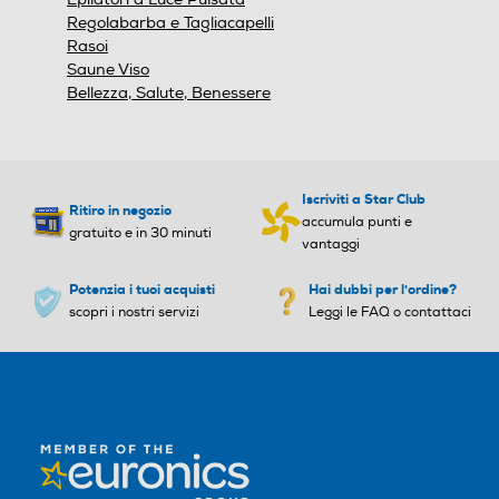
Piastre intercambiabili
Piastre intercambiabili
Regolabarba e Tagliacapelli
Rasoi
Saune Viso
Bellezza, Salute, Benessere
Svolgiriccioli automatico
Svolgiriccioli automatico
Iscriviti a Star Club
Ritiro in negozio
Ferro incluso
Ferro incluso
accumula punti e
gratuito e in 30 minuti
vantaggi
Potenzia i tuoi acquisti
Hai dubbi per l'ordine?
scopri i nostri servizi
Leggi le FAQ o contattaci
Custodia
Custodia
Cavo pivottante
Cavo pivottante