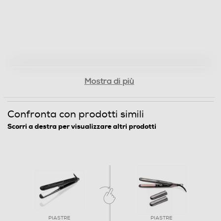
Descrizione
Descrizione marketing
La Piastra LED Titanio 4D è ideale per chi desidera
curare efficacemente i capelli difficili, trattati e colorati,
offrendo caratteristiche avanzate per uno styling
Mostra di più
impeccabile. Le trafile rivestite in titanio lucidato
distribuiscono uniformemente il calore, proteggendo i
capelli dai danni e sigillando le cuticole per eliminare
Confronta con prodotti simili
l'effetto crespo. La tecnologia 4D emette ozono per
Scorri a destra per visualizzare altri prodotti
pulire il cuoio capelluto, mentre il rivestimento Nano
Silver ha proprietà antibatteriche che purificano la
piastra e proteggono i capelli. Con trafile larghe e
design arrotondato, la piastra permette di creare look
ricci o lisci su capelli folti con precisione. La temperatura
regolabile da 130 a 230°C si adatta alle esigenze di
styling individuali. Dotata di funzione di
autospegnimento dopo 60 minuti e un cavo da 3 metri
con gancio per la massima comodità e sicurezza. Scopri
PIASTRE
PIASTRE