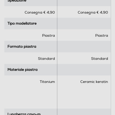
Spedizione
Spedizione
0
0
s
s
Consegna € 4,90
Consegna € 4,90
u
u
5
5
Tipo modellatore
Tipo modellatore
s
s
t
t
e
e
Piastra
Piastra
l
l
l
l
Formato piastra
Formato piastra
e
e
.
.
Standard
Standard
Materiale piastra
Materiale piastra
Titanium
Ceramic keratin
Lunghezza cavo-m
Lunghezza cavo-m