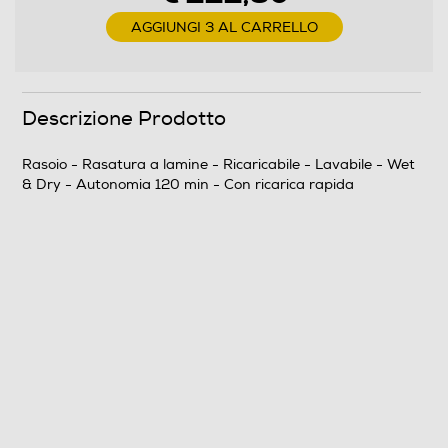
AGGIUNGI 3 AL CARRELLO
Custodia
Descrizione Prodotto
Dettagli strutturali
Rasoio - Rasatura a lamine - Ricaricabile - Lavabile - Wet
& Dry - Autonomia 120 min - Con ricarica rapida
Tipo rasatura
Lamine
Tipo di alimentazione
Ricaricabile
Numero di lamine
2
Dimensioni - Peso