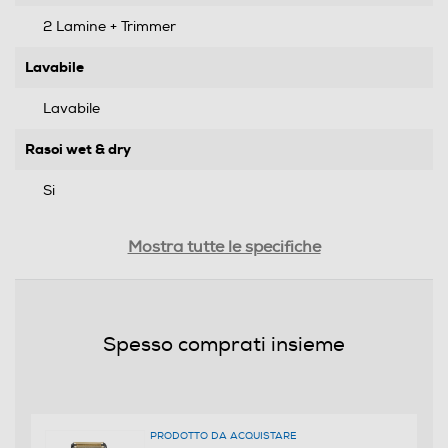
2 Lamine + Trimmer
Lavabile
Lavabile
Rasoi wet & dry
Si
Indicatore stato batteria
Mostra tutte le specifiche
LED
Ricarica rapida
Spesso comprati insieme
Tipo di batteria
Litio
PRODOTTO DA ACQUISTARE