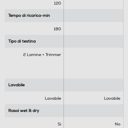
e
e
120
l
l
l
l
Tempo di ricarica-min
Tempo di ricarica-min
e
e
.
.
180
1
r
Tipo di testina
Tipo di testina
e
c
2 Lamine + Trimmer
e
n
s
i
o
Lavabile
Lavabile
n
e
Lavabile
Lavabile
Rasoi wet & dry
Rasoi wet & dry
Si
No