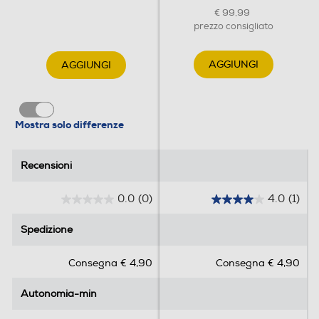
€ 99,99
prezzo consigliato
AGGIUNGI
AGGIUNGI
Mostra solo differenze
Recensioni
Recensioni
0.0
(0)
4.0
(1)
0
4
.
.
Spedizione
Spedizione
0
0
s
s
Consegna € 4,90
Consegna € 4,90
u
u
5
5
Autonomia-min
Autonomia-min
s
s
t
t