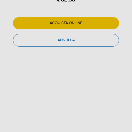
ACQUISTA ONLINE
1
/
7
ANNULLA
BABYLISS - Rasoio FS991DE-BLACK CHROME /
GOLD
(0)
Dettagli Prodotto
Confronta
€ 82,90
IVA e contributo RAEE inclusi
Acquisto online
con consegna € 4,90
Ritiro in negozio