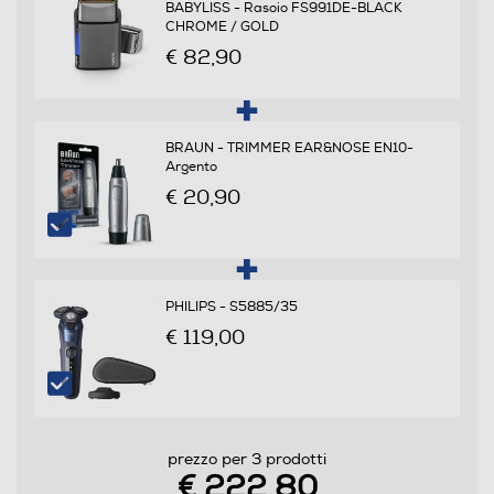
BABYLISS - Rasoio FS991DE-BLACK
CHROME / GOLD
Rinfrescatore di pelle
€ 82,90
Emulsione integrata
BRAUN - TRIMMER EAR&NOSE EN10-
Argento
€ 20,90
Autopulente
No
Opzione di pulitura elettrica
PHILIPS - S5885/35
€ 119,00
No
Dotazioni - Personalizzazioni
Pettine distanziatore
prezzo per 3 prodotti
€ 222,80