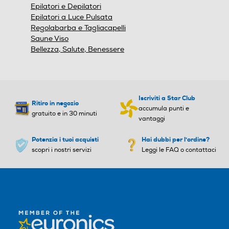
Epilatori e Depilatori
Autopulente
Autopulente
Epilatori a Luce Pulsata
Regolabarba e Tagliacapelli
Saune Viso
No
Bellezza, Salute, Benessere
Opzione di pulitura elettric
Opzione di pulitura elettric
a
a
No
Iscriviti a Star Club
Ritiro in negozio
accumula punti e
gratuito e in 30 minuti
Regolatore di potenza
Regolatore di potenza
vantaggi
Potenzia i tuoi acquisti
Hai dubbi per l'ordine?
scopri i nostri servizi
Leggi le FAQ o contattaci
Blocco di sicurezza
Blocco di sicurezza
Altre funzioni
Altre funzioni