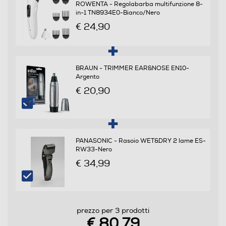
ROWENTA - Regolabarba multifunzione 8-
in-1 TN8934E0-Bianco/Nero
Autopulente
€ 24,90
No
Opzione di pulitura elettrica
BRAUN - TRIMMER EAR&NOSE EN10-
Argento
No
€ 20,90
Dotazioni - Personalizzazioni
Pettine distanziatore
PANASONIC - Rasoio WET&DRY 2 lame ES-
RW33-Nero
€ 34,99
Custodia
prezzo per 3 prodotti
Descrizione
€ 80,79