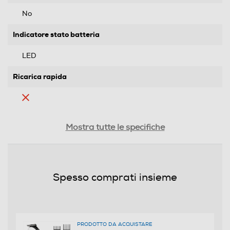
No
Indicatore stato batteria
LED
Ricarica rapida
Tipo di batteria
Mostra tutte le specifiche
NiMh
Rinfrescatore di pelle
Spesso comprati insieme
Emulsione integrata
PRODOTTO DA ACQUISTARE