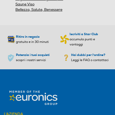
Saune Viso
Bellezza, Salute, Benessere
No
Regolatore di potenza
Regolatore di potenza
Iscriviti a Star Club
Ritiro in negozio
accumula punti e
gratuito e in 30 minuti
Blocco di sicurezza
Blocco di sicurezza
vantaggi
Dimentica i peli antiestetici
L'accessorio con lama rotante è studiato
Potenzia i tuoi acquisti
Hai dubbi per l'ordine?
per tagliare facilmente, in modo sicuro e
scopri i nostri servizi
Leggi le FAQ o contattaci
indolore i peli antiestetici di naso e orecchie.
Altre funzioni
Altre funzioni
RASATURA E RIFINITURA
PROFESSIONALI ALL-IN-O
NE. VISO E CORPO: regola
barba 11in1 Braun per la ra
satura dalla testa ai piedi.
Strumenti selezionati per la
rifinitura della barba, delle
L'AZIENDA