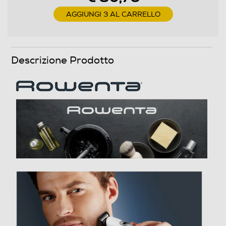
Descrizione marketing
AGGIUNGI 3 AL CARRELLO
Un regolabarba multifunzione 8-in-1 in per uno styling
impeccabile Scopri un solo dispositivo per tutte le
esigenze di taglio di barba, capelli e peli del corpo. Il
Descrizione Prodotto
regolabarba multifunzione Trim & Style 8-in-1 è
progettato per durare, con lame autoaffilanti in acciaio
inox per un taglio accurato in una sola passata, oltre a
6 pettini fissi per una precisione assoluta. Include un
accessorio per orecchie e naso, per eliminare facilmente
i peli antiestetici. Con Trim & Style, hai a portata di
mano prestazioni durature, una pulizia facile e fino a 60
minuti di autonomia senza filo per un'esperienza senza
stress.
Dettagli strutturali
Tipo rasatura
Lamine