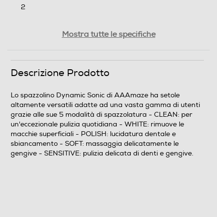
2
Presenza ricambi
Mostra tutte le specifiche
Descrizione Prodotto
Funzioni e Plus
Tecnologia pulizia denti
Lo spazzolino Dynamic Sonic di AAAmaze ha setole
altamente versatili adatte ad una vasta gamma di utenti
Sonica
grazie alle sue 5 modalità di spazzolatura - CLEAN: per
un'eccezionale pulizia quotidiana - WHITE: rimuove le
Indicatore stato batteria
macchie superficiali - POLISH: lucidatura dentale e
sbiancamento - SOFT: massaggia delicatamente le
gengive - SENSITIVE: pulizia delicata di denti e gengive.
Descrizione
Descrizione marketing