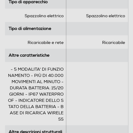
Tipo di apparecchio
Tipo di apparecchio
s
s
t
t
e
e
Spazzolino elettrico
Spazzolino elettrico
l
l
l
l
Tipo di alimentazione
Tipo di alimentazione
e
e
.
.
Ricaricabile e rete
Ricaricabile
6
2
r
4
Altre caratteristiche
Altre caratteristiche
e
r
c
e
- 5 MODALITA' DI FUNZIO
e
c
NAMENTO - PIÙ DI 40.000
n
e
MOVIMENTI AL MINUTO -
s
n
DURATA BATTERIA: 15/20
i
s
GIORNI - IP67 WATERPRO
o
i
OF - INDICATORE DELLO S
n
o
TATO DELLA BATTERIA - B
i
n
ASE DI RICARICA WIRELE
i
SS
Altre descrizioni strutturali
Altre descrizioni strutturali