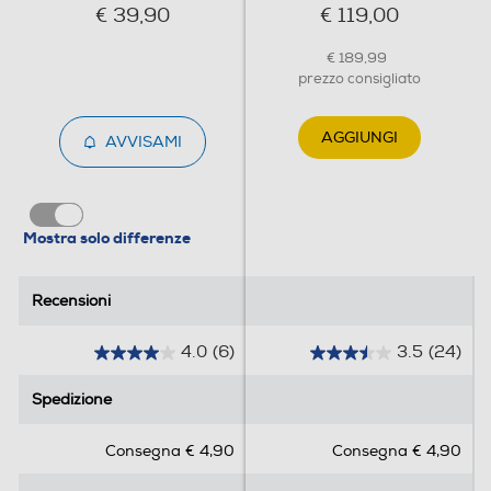
€ 39,90
€ 119,00
€ 189,99
prezzo consigliato
AGGIUNGI
AVVISAMI
Mostra solo differenze
Recensioni
Recensioni
4.0
(6)
3.5
(24)
4
3
.
.
Spedizione
Spedizione
0
5
s
s
Consegna € 4,90
Consegna € 4,90
u
u
5
5