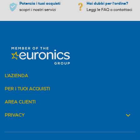
Potenzia i tuoi acquisti
Hai dubbi per l'ordine?
scopri i nostri servizi
Leggi le FAQ o contattaci
Altre funzioni
Altre funzioni
LA RIVOLUZIONARIA TEC
NOLOGIA MAGNETICA iO p
er la migliore pulizia di Oral
-B di sempre, per una sens
azione di pulito purificante
professionale e un'incredibil
e esperienza di spazzolame
nto delicato Combina l’ESC
L'AZIENDA
LUSIVA TESTINA ROTOND
A dello spazzolino Oral-B c
PER I TUOI ACQUISTI
on DELICATE MICRO-VIBR
AZIONI, per una sensazion
AREA CLIENTI
e di freschezza e pulizia in b
occa. Gengive più sane al 1
PRIVACY
00% in una settimana rispe
tto ad uno spazzolino man
uale tradizionale IL DISPLA
Y INTERATTIVO segnala le i