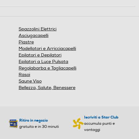
una
Presenza travel box
Presenza travel box
finestra
modale.
Spazzolini Elettrici
Presenza contenitore
Presenza contenitore
Asciugacapelli
Piastre
Modellatori e Arricciacapelli
Epilatori e Depilatori
Tecnologia pulizia denti
Tecnologia pulizia denti
Epilatori a Luce Pulsata
Regolabarba e Tagliacapelli
Sonica
Altro
Rasoi
Saune Viso
Bellezza, Salute, Benessere
Indicatore stato batteria
Indicatore stato batteria
Iscriviti a Star Club
Ritiro in negozio
Spazzolini per bambini
Spazzolini per bambini
accumula punti e
gratuito e in 30 minuti
vantaggi