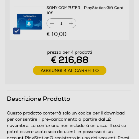
loro le carte migliori. Quando, però, un lavoro semplice
SONY COMPUTER - PlayStation Gift Card
va per il verso sbagliato, si ritrovano nella parte più
10€
oscura del luogo più soleggiato d'America, invischiati in
1
una cospirazione criminale che si estende in tutto lo
Stato della Leonida. Se vogliono sopravvivere saranno
€ 10,00
costretti a contare più che mai l’uno sull’altra.
Supporto gioco fisico incluso
prezzo per 4 prodotti
€ 216,88
AGGIUNGI 4 AL CARRELLO
Informazioni sulla sicurezza del prodotto
Clicca qui
Descrizione Prodotto
Questo prodotto conterrà solo un codice per il download
per consentire il pre-caricamento a partire dal 12
novembre. La confezione non includerà un disco. Il codice
potrà essere usato solo da utenti in possesso di un
account PlayStation® registrato in uno dei seguenti Paesi: