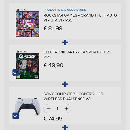
Inglese
PRODOTTO DA ACQUISTARE
ROCKSTAR GAMES - GRAND THEFT AUTO
VI - GTA VI - PS5
Sottotitoli dell'articolo
€ 81,99
Italiano
PEGI
ELECTRONIC ARTS - EA SPORTS FC26
da 18 anni in su
PS5
€ 49,90
Online
Multigiocatore
SONY COMPUTER - CONTROLLER
WIRELESS DUALSENSE V2
1
Trama
€ 74,99
Jason e Lucia sanno da sempre che la vita non ha dato