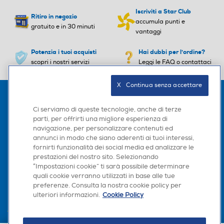
Iscriviti a Star Club
Ritiro in negozio
accumula punti e
gratuito e in 30 minuti
Tipologia getto
Tipologia getto
vantaggi
Potenzia i tuoi acquisti
Hai dubbi per l'ordine?
Singolo
scopri i nostri servizi
Leggi le FAQ o contattaci
Pressione getto regolabile
Pressione getto regolabile
X   Continua senza accettare
Ci serviamo di queste tecnologie, anche di terze
parti, per offrirti una migliore esperienza di
Indicatore stato batteria
Indicatore stato batteria
navigazione, per personalizzare contenuti ed
annunci in modo che siano aderenti ai tuoi interessi,
fornirti funzionalità dei social media ed analizzare le
prestazioni del nostro sito. Selezionando
Secondo spazzolino
“Impostazioni cookie” ti sarà possibile determinare
Secondo spazzolino
L'AZIENDA
quali cookie verranno utilizzati in base alle tue
preferenze. Consulta la nostra cookie policy per
PER I TUOI ACQUISTI
ulteriori informazioni.
Cookie Policy
AREA CLIENTI
Spazzolini per bambini
Spazzolini per bambini