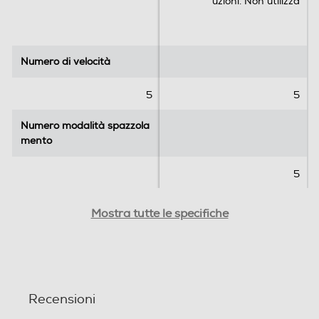
uzioni. Non utilizza
Numero di velocità
Numero di velocità
5
5
Numero modalità spazzola
Numero modalità spazzola
mento
mento
5
Presenza contenitore
Presenza contenitore
Mostra tutte le specifiche
Impugnatura ergonomica
Impugnatura ergonomica
Recensioni