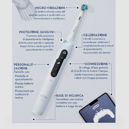
proteggere meglio le tue gengive. Il riconoscimento dello
spazzolamento con I.A. riconosce le tue modalità
guidandoti ogni giorno a uno spazzolamento migliore. Si
collega all’app Oral-B gratuita per monitorare e
guidare in tempo reale lo spazzolamento in 6 zone.
Sostituisci la testina dello spazzolino Oral-B iO ogni 3
mesi per risultati ottimali. Gengive più sane in solo 1
settimana, con rimozione del 100% di placca in più e fino
al 160% negli spazi interdentali rispetto a uno
spazzolino manuale grazie alla tecnologia più avanzata
di Oral-B Grazie all’app Oral-B potenziata con IA, che
monitora modalità e sito di spazzolamento in tempo
reale, l’igiene sarà totale P
Accessori
Accessori in dotazione
1 Testina, 1 Custodia Da Viaggio