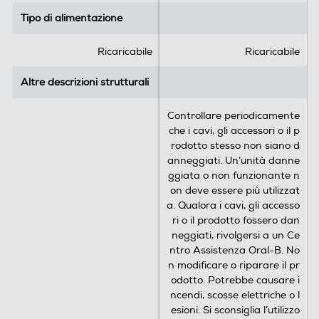
l
l
la batteria agli ioni di litio Passa agli spazzolini elettrici
l
l
Oral-B senza pensieri: ti offriamo 30 giorni di garanzia con
Tipo di alimentazione
Tipo di alimentazione
e
e
rimborso garantito, T&C e riscatto sul sito web Oral-B
.
.
Ricaricabile
Ricaricabile
2
4
Altre descrizioni strutturali
Altre descrizioni strutturali
r
e
Controllare periodicamente
c
che i cavi, gli accessori o il p
e
rodotto stesso non siano d
n
anneggiati. Un’unità danne
s
ggiata o non funzionante n
i
on deve essere più utilizzat
o
a. Qualora i cavi, gli accesso
n
ri o il prodotto fossero dan
i
neggiati, rivolgersi a un Ce
ntro Assistenza Oral-B. No
n modificare o riparare il pr
odotto. Potrebbe causare i
ncendi, scosse elettriche o l
esioni. Si sconsiglia l’utilizzo