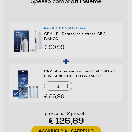
Spesso comprati insieme
Funzioni e Plus
PRODOTTO DA ACQUISTARE
Tecnologia pulizia denti
ORAL-B - Spazzolino elettrico IO5 S-
BIANCO
Rotatoria oscillante
€ 99,99
Presenza timer
ORAL-B - Testine ricambio IO RB SBLF-3
FBNLSENE STITCH BOX-BIANCO
Tipologia getto
1
Singolo
€ 26,90
Pressione getto regolabile
prezzo per 2 prodotti
€ 126,89
Indicatore stato batteria
AGGIUNGI 2 AL CARRELLO