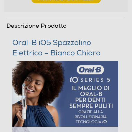
Secondo spazzolino
Descrizione Prodotto
Oral-B iO5 Spazzolino
Spazzolini per bambini
Elettrico – Bianco Chiaro
Descrizione
Descrizione marketing
Lo spazzolino elettrico iO 5 presenta la migliore
tecnologia Oral-B, combinando una testina rotonda
ispirata a quella dei dentisti con setole oscillanti per una
sensazione di pulizia professionale e purificante a casa.
Il sensore di pressione intelligente ti aiuta ad evitare di
spazzolare troppo forte o troppo dolcemente per