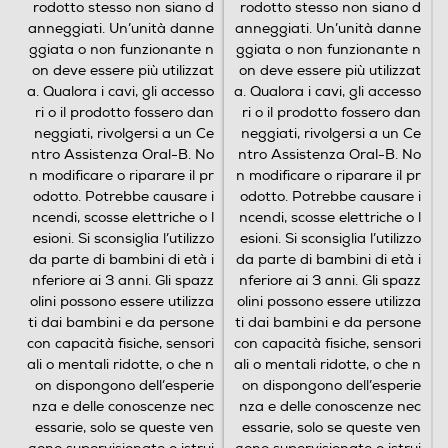
rodotto stesso non siano d
rodotto stesso non siano d
n
anneggiati. Un’unità danne
anneggiati. Un’unità danne
s
ggiata o non funzionante n
ggiata o non funzionante n
i
on deve essere più utilizzat
on deve essere più utilizzat
o
a. Qualora i cavi, gli accesso
a. Qualora i cavi, gli accesso
n
Sensazionale
ri o il prodotto fossero dan
ri o il prodotto fossero dan
i
neggiati, rivolgersi a un Ce
neggiati, rivolgersi a un Ce
iO combina l’esclusiva testina rotonda di Oral-B con
l’energia delicata della pulizia con setole microvibranti.
ntro Assistenza Oral-B. No
ntro Assistenza Oral-B. No
n modificare o riparare il pr
n modificare o riparare il pr
odotto. Potrebbe causare i
odotto. Potrebbe causare i
ncendi, scosse elettriche o l
ncendi, scosse elettriche o l
esioni. Si sconsiglia l’utilizzo
esioni. Si sconsiglia l’utilizzo
da parte di bambini di età i
da parte di bambini di età i
Spazzolino elettrico - Altra tecnologia - 5 velocità - Con
nferiore ai 3 anni. Gli spazz
nferiore ai 3 anni. Gli spazz
spazzolini per bambini - Oral-B ha superato se stesso
olini possono essere utilizza
olini possono essere utilizza
regalando un’esperienza di spazzolamento unica nel suo
ti dai bambini e da persone
ti dai bambini e da persone
genere. Oltre il semplice progresso tecnologico, grazie ad
con capacità fisiche, sensori
con capacità fisiche, sensori
un’ingegneria di livello mondiale, offrendo la pulizia più
ali o mentali ridotte, o che n
ali o mentali ridotte, o che n
completa, delicata e silenziosa di sempre. Oltre il design, ha
on dispongono dell’esperie
on dispongono dell’esperie
realizzato un vero e proprio oggetto del desiderio, creando
nza e delle conoscenze nec
nza e delle conoscenze nec
un look elegante riservato alla tecnologia più ricercata.
essarie, solo se queste ven
essarie, solo se queste ven
Quando si passa da uno spazzolino manuale ad uno