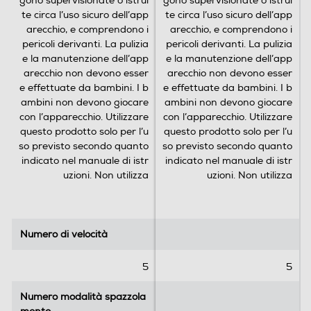
gono supervisionate o istrui
gono supervisionate o istrui
elettrico si migliora la propria igiene dentale. Ma quando si
te circa l’uso sicuro dell’app
te circa l’uso sicuro dell’app
passa dallo spazzolamento elettrico a iO, si va oltre
arecchio, e comprendono i
arecchio, e comprendono i
l’ordinario per un’esperienza davvero straordinaria che
potrai vedere, ascoltare e sentire.
pericoli derivanti. La pulizia
pericoli derivanti. La pulizia
e la manutenzione dell’app
e la manutenzione dell’app
arecchio non devono esser
arecchio non devono esser
e effettuate da bambini. I b
e effettuate da bambini. I b
ambini non devono giocare
ambini non devono giocare
con l’apparecchio. Utilizzare
con l’apparecchio. Utilizzare
questo prodotto solo per l’u
questo prodotto solo per l’u
so previsto secondo quanto
so previsto secondo quanto
indicato nel manuale di istr
indicato nel manuale di istr
uzioni. Non utilizza
uzioni. Non utilizza
Numero di velocità
Numero di velocità
5
5
Numero modalità spazzola
Numero modalità spazzola