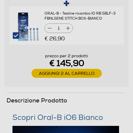
ORAL-B - Testine ricambio IO RB SBLF-3
FBNLSENE STITCH BOX-BIANCO
Presenza ricambi
1
€ 26,90
Funzioni e Plus
prezzo per 2 prodotti
€ 145,90
Tecnologia pulizia denti
AGGIUNGI 2 AL CARRELLO
Altro
Presenza timer
Descrizione Prodotto
Tipologia getto
Scopri Oral-B iO6 Bianco
Singolo/multiplo