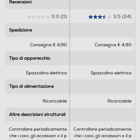
Recensioni
Recensioni
Dimensioni - Peso
0.0
(0)
3.5
(24)
Altezza-mm
0
3
.
.
Spedizione
Spedizione
243
0
5
s
s
Larghezza-mm
Consegna € 4,90
Consegna € 4,90
u
u
5
5
92
Tipo di apparecchio
Tipo di apparecchio
s
s
t
t
Personalizzazione
Profondità-mm
e
e
Spazzolino elettrico
Spazzolino elettrico
l
l
Il display interattivo indica cinque modalità di pulizia,
169
l’usura delle setole e ha un timer di 2 minuti per una
l
l
Tipo di alimentazione
Tipo di alimentazione
pulizia personalizzata.
e
e
Peso-Kg
.
.
Ricaricabile
Ricaricabile
2
0,645
4
Altre descrizioni strutturali
Altre descrizioni strutturali
r
e
Informazioni sulla sicurezza del prodotto
Controllare periodicamente
Controllare periodicamente
c
che i cavi, gli accessori o il p
che i cavi, gli accessori o il p
e
Clicca qui