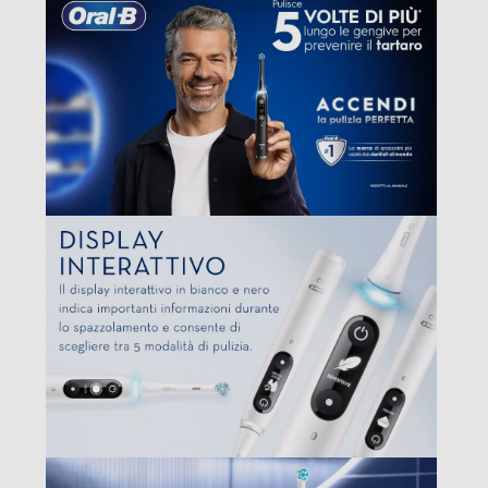
Pressione getto regolabile
Indicatore stato batteria
Secondo spazzolino
Spazzolini per bambini
Altre funzioni
LA RIVOLUZIONARIA TECNOLOGIA MAGNETICA iO per
la migliore pulizia di Oral-B di sempre, per una
sensazione di pulito purificante professionale e