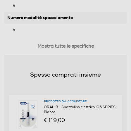
5
Numero modalità spazzolamento
5
Dotazioni - Personalizzazioni
Mostra tutte le specifiche
Presenza contenitore
Spesso comprati insieme
Numero di testine in dotazione
2
PRODOTTO DA ACQUISTARE
Impugnatura ergonomica
ORAL-B - Spazzolino elettrico IO6 SERIES-
Bianco
€ 119,00
Presenza travel box