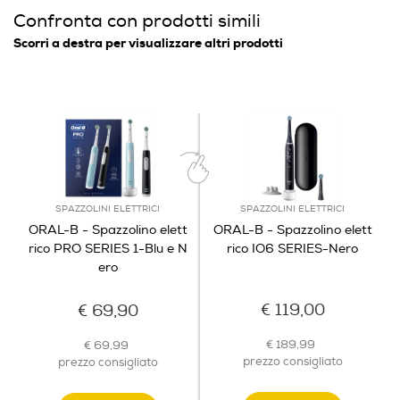
Profondità-mm
Confronta con prodotti simili
94
Scorri a destra per visualizzare altri prodotti
Peso-Kg
Sensore di pressione per la cura delle
0,39
gengive
Informazioni sulla sicurezza del prodotto
Se spazzoli i denti con troppa energia, lo spazzolino
interromperà le pulsazioni per proteggere le gengive.
Clicca qui
SPAZZOLINI ELETTRICI
SPAZZOLINI ELETTRICI
ORAL-B - Spazzolino elett
ORAL-B - Spazzolino elett
rico PRO SERIES 1-Blu e N
rico IO6 SERIES-Nero
ero
€ 119,00
€ 69,90
€ 189,99
€ 69,99
prezzo consigliato
prezzo consigliato