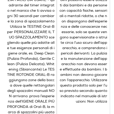
adrante del timer integrat
ti dai bambini e da persone
Spazzolino ricaricabile con comodo indicatore di livello
o nel manico che ti avvisa o
con capacità fisiche, sensori
e batteria a lunga durata.
gni 30 secondi per cambiar
ali o mentali ridotte, o che n
e la zona di spazzolamento
on dispongono dell’esperie
Utilizza le TESTINE Oral-B
nza e delle conoscenze nec
per PERSONALIZZARE IL T
essarie, solo se queste ven
UO SPAZZOLAMENTO sce
gono supervisionate o istrui
gliendo quelle più adatte all
te circa l’uso sicuro dell’app
e tue esigenze personali di i
arecchio, e comprendono i
giene orale, es. Deep Clean
pericoli derivanti. La pulizia
(Pulizia Profonda), Gentle C
e la manutenzione dell’app
lean (Pulizia Delicata), Whit
arecchio non devono esser
ening (Sbiancante) Le TES
e effettuate da bambini. I b
TINE ROTONDE ORAL-B ra
ambini non devono giocare
ggiungono zone della bocc
con l’apparecchio. Utilizzare
a dove quelle rettangolari
questo prodotto solo per l’u
degli spazzolini manuali NO
so previsto secondo quanto
N arrivano: prova l’esperie
indicato nel manuale di istr
nza dell’IGIENE ORALE PIÙ
uzioni. Non utilizza
Sostituisci la testina regolarmente
PROFONDA di Oral-B, la m
arca di spazzolini più usata