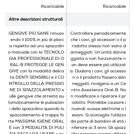
Il timer sul manico ti aiuta a spazzolare i denti per i due
.
.
Ricaricabile
Ricaricabile
minuti raccomandati dai dentisti, con un segnale ogni
2
30 secondi per cambiare la zona di spazzolamento.
4
Altre descrizioni strutturali
Altre descrizioni strutturali
r
e
GENGIVE PIÙ SANE rimuov
Controllare periodicamente
c
endo il 100% in più di placc
che i cavi, gli accessori o il p
e
a rispetto ad uno spazzolin
rodotto stesso non siano d
n
o manuale con la TECNOLO
anneggiati. Un’unità danne
s
GIA PROFESSIONALE DI O
ggiata o non funzionante n
i
RAL-B PROTEGGE LE GEN
on deve essere più utilizzat
o
GIVE con la modalità delica
a. Qualora i cavi, gli accesso
n
ta DENTI SENSIBILI e il CO
ri o il prodotto fossero dan
i
NTROLLO DELLA PRESSIO
neggiati, rivolgersi a un Ce
NE DI SPAZZOLAMENTO s
ntro Assistenza Oral-B. No
ulle gengive che arresta au
n modificare o riparare il pr
tomaticamente le pulsazion
odotto. Potrebbe causare i
i dello spazzolino quando lo
ncendi, scosse elettriche o l
spazzolamento è troppo fo
esioni. Si sconsiglia l’utilizzo
rte MASSIMA IGIENE ORAL
da parte di bambini di età i
E con 3 MODALITÀ DI PULI
nferiore ai 3 anni. Gli spazz
Batteria
ZIA FACILI DA USARE + qu
olini possono essere utilizza