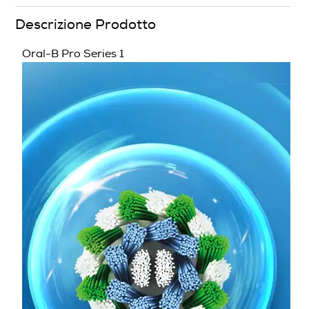
Indicatore stato batteria
Descrizione Prodotto
Oral-B Pro Series 1
Secondo spazzolino
Spazzolini per bambini
Descrizione
Descrizione marketing
Prova lo spazzolino Pro Series 1 di Oral-B, la marca di
spazzolini più usata dai dentisti nel mondo. Dotato di
timer professionale, lo spazzolino elettrico Series 1 ti
aiuta a spazzolare i denti per 2 minuti, come