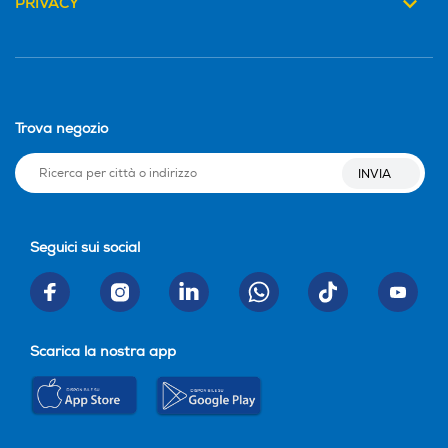
PRIVACY
Altre funzioni
Altre funzioni
LA RIVOLUZIONARIA TEC
NOLOGIA MAGNETICA iO p
Trova negozio
er la migliore pulizia di Oral
-B di sempre, per una sens
INVIA
azione di pulito purificante
professionale e un'incredibil
e esperienza di spazzolame
Seguici sui social
nto delicato Combina l’ESC
LUSIVA TESTINA ROTOND
A dello spazzolino Oral-B c
on DELICATE MICRO-VIBR
AZIONI, per una sensazion
Scarica la nostra app
e di freschezza e pulizia in b
occa. Gengive più sane al 1
00% in una settimana rispe
tto ad uno spazzolino man
uale tradizionale IL DISPLA