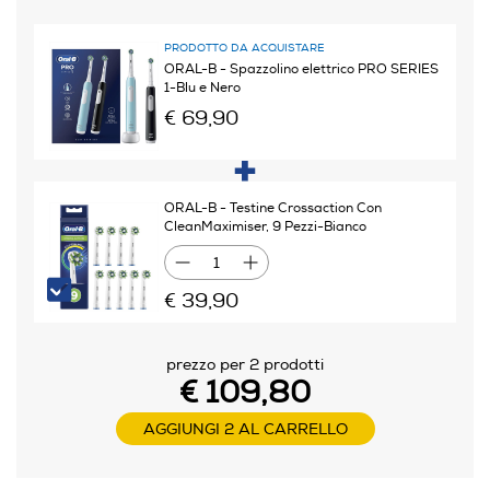
Presenza ricambi
PRODOTTO DA ACQUISTARE
ORAL-B - Spazzolino elettrico PRO SERIES
1-Blu e Nero
Funzioni e Plus
€ 69,90
Tecnologia pulizia denti
Rotatoria oscillante e pulsante
ORAL-B - Testine Crossaction Con
CleanMaximiser, 9 Pezzi-Bianco
Presenza timer
1
€ 39,90
Tipologia getto
prezzo per 2 prodotti
Singolo/multiplo
€ 109,80
Pressione getto regolabile
AGGIUNGI 2 AL CARRELLO