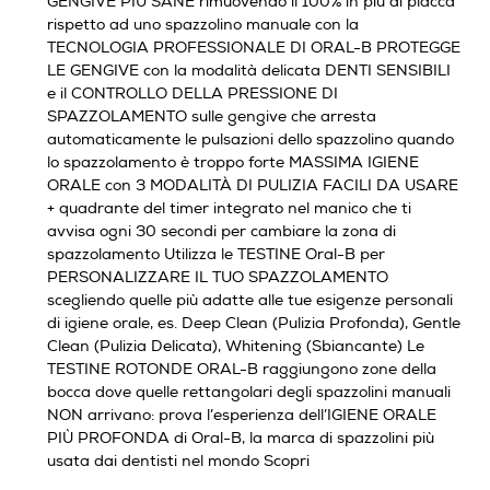
GENGIVE PIÙ SANE rimuovendo il 100% in più di placca
rispetto ad uno spazzolino manuale con la
TECNOLOGIA PROFESSIONALE DI ORAL-B PROTEGGE
LE GENGIVE con la modalità delicata DENTI SENSIBILI
e il CONTROLLO DELLA PRESSIONE DI
SPAZZOLAMENTO sulle gengive che arresta
automaticamente le pulsazioni dello spazzolino quando
lo spazzolamento è troppo forte MASSIMA IGIENE
ORALE con 3 MODALITÀ DI PULIZIA FACILI DA USARE
+ quadrante del timer integrato nel manico che ti
avvisa ogni 30 secondi per cambiare la zona di
spazzolamento Utilizza le TESTINE Oral-B per
PERSONALIZZARE IL TUO SPAZZOLAMENTO
scegliendo quelle più adatte alle tue esigenze personali
di igiene orale, es. Deep Clean (Pulizia Profonda), Gentle
Clean (Pulizia Delicata), Whitening (Sbiancante) Le
TESTINE ROTONDE ORAL-B raggiungono zone della
bocca dove quelle rettangolari degli spazzolini manuali
NON arrivano: prova l’esperienza dell’IGIENE ORALE
PIÙ PROFONDA di Oral-B, la marca di spazzolini più
usata dai dentisti nel mondo Scopri