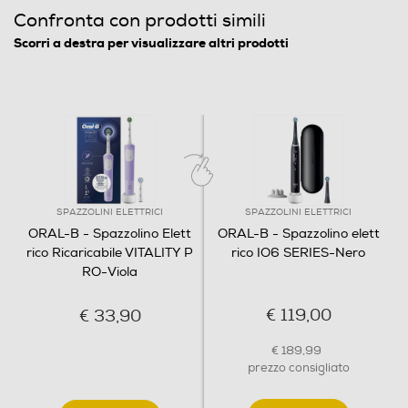
Confronta con prodotti simili
Scorri a destra per visualizzare altri prodotti
Informazioni sulla sicurezza del prodotto
Clicca qui
SPAZZOLINI ELETTRICI
SPAZZOLINI ELETTRICI
ORAL-B - Spazzolino Elett
ORAL-B - Spazzolino elett
rico Ricaricabile VITALITY P
rico IO6 SERIES-Nero
RO-Viola
3 modalità di spazzolamento
€ 119,00
€ 33,90
3 modalità per spazzolare i denti nel modo più adatto a
€ 189,99
te: Super Delicata, Denti Sensibili, Pulizia Quotidiana.
prezzo consigliato
AGGIUNGI
AGGIUNGI