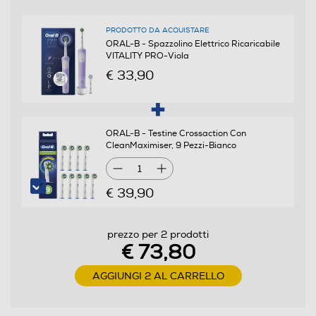
Presenza ricambi
PRODOTTO DA ACQUISTARE
ORAL-B - Spazzolino Elettrico Ricaricabile
VITALITY PRO-Viola
Funzioni e Plus
€ 33,90
Tecnologia pulizia denti
ORAL-B - Testine Crossaction Con
Rotatoria oscillante e pulsante
CleanMaximiser, 9 Pezzi-Bianco
1
Presenza timer
€ 39,90
Spazzolini per bambini
prezzo per 2 prodotti
€ 73,80
AGGIUNGI 2 AL CARRELLO
Altre funzioni
Lo spazzolino essenziale per ottenere una pulizia