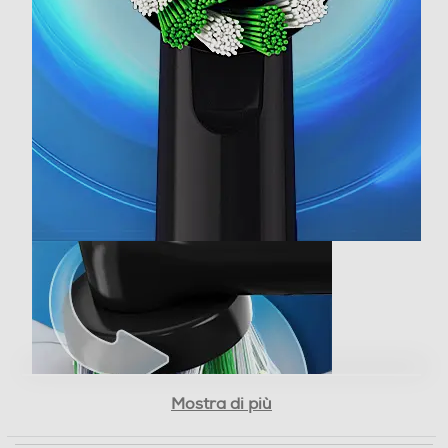
dotato di 3 modalità di spazzolamento: Pulizia
Quotidiana, Denti Sensibili e Super Delicata. Il timer sul
manico aiuta a spazzolare i denti per 2 minuti, come
raccomandato dai dentisti. Questo spazzolino è
distribuito da Oral-B, la marca di spazzolini più usata
dai dentisti nel mondo. Oral-B, la marca di spazzolini più
usata dai dentisti nel mondo
Accessori
Accessori in dotazione
1 spazzolino con timer di 2 minuti, 1 caricatore, 2 testine
Rimuove efficacemente la placca per una
di ricambio
pulizia superiore*
Vitality PRO è dotato di una testina rotonda che
Dimensioni - Peso
circonda ogni dente rimuovendo fino al 100% di placca
in più* per denti più puliti.
Mostra di più
Peso-Kg
*Rispetto ad uno spazzolino manuale
0,36