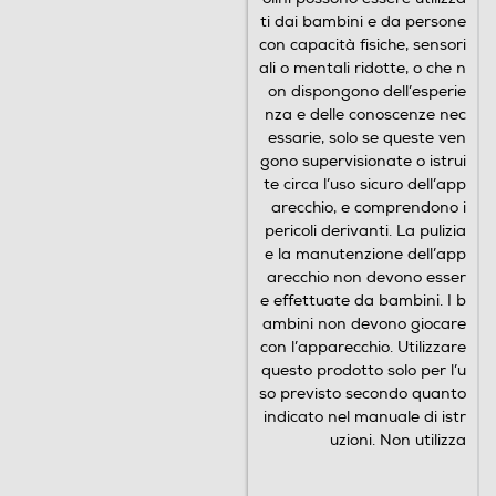
con capacità fisiche, sensori
ali o mentali ridotte, o che n
on dispongono dell’esperie
nza e delle conoscenze nec
essarie, solo se queste ven
gono supervisionate o istrui
te circa l’uso sicuro dell’app
arecchio, e comprendono i
pericoli derivanti. La pulizia
Sostituisci la testina regolarmente
e la manutenzione dell’app
arecchio non devono esser
I dentisti consigliano di sostituire la testina ogni tre mesi
e effettuate da bambini. I b
per una pulizia efficace. Le setole Oral-B scoloriscono
ambini non devono giocare
da verdi a gialle in base all’utilizzo individuale per
indicare quando è il momento di cambiare.
con l’apparecchio. Utilizzare
questo prodotto solo per l’u
so previsto secondo quanto
indicato nel manuale di istr
uzioni. Non utilizza