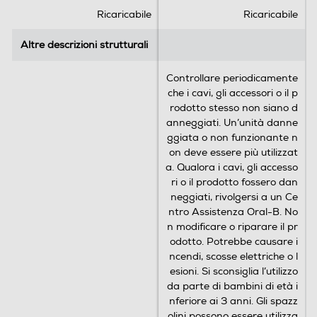
Ricaricabile
Ricaricabile
8
2
r
4
Altre descrizioni strutturali
Altre descrizioni strutturali
e
r
c
e
Controllare periodicamente
e
c
che i cavi, gli accessori o il p
n
e
rodotto stesso non siano d
s
n
anneggiati. Un’unità danne
i
s
ggiata o non funzionante n
o
i
on deve essere più utilizzat
n
o
a. Qualora i cavi, gli accesso
i
n
ri o il prodotto fossero dan
i
Batteria
neggiati, rivolgersi a un Ce
ntro Assistenza Oral-B. No
Spazzolino ricaricabile con comoda batteria a lunga
n modificare o riparare il pr
durata.
odotto. Potrebbe causare i
ncendi, scosse elettriche o l
esioni. Si sconsiglia l’utilizzo
da parte di bambini di età i
nferiore ai 3 anni. Gli spazz
olini possono essere utilizza
ti dai bambini e da persone