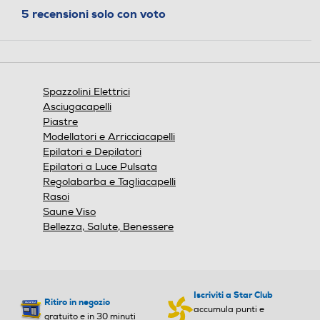
o ti avvisa co
Indicatore stato batteria
Indicatore stato batteria
Spazzolini Elettrici
Asciugacapelli
Tipologia getto
Tipologia getto
Piastre
Modellatori e Arricciacapelli
Epilatori e Depilatori
Epilatori a Luce Pulsata
Pressione getto regolabile
Pressione getto regolabile
Regolabarba e Tagliacapelli
Rasoi
Saune Viso
Bellezza, Salute, Benessere
Secondo spazzolino
Secondo spazzolino
Iscriviti a Star Club
Ritiro in negozio
Accessori in dotazione
Accessori in dotazione
accumula punti e
gratuito e in 30 minuti
vantaggi