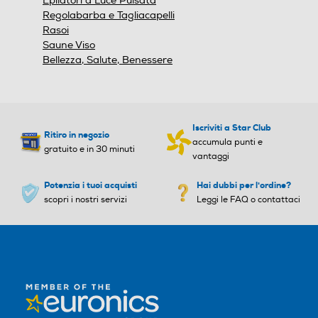
Regolabarba e Tagliacapelli
Rasoi
Accessori in dotazione
Accessori in dotazione
Saune Viso
Bellezza, Salute, Benessere
Contenuto: 1 spazzolino iO6
con 2 testine di ricambio, 1
custodia da viaggio, 1 caric
atore, 1 porta testine di ric
Iscriviti a Star Club
ambio
Ritiro in negozio
accumula punti e
gratuito e in 30 minuti
vantaggi
Potenzia i tuoi acquisti
Hai dubbi per l'ordine?
scopri i nostri servizi
Leggi le FAQ o contattaci