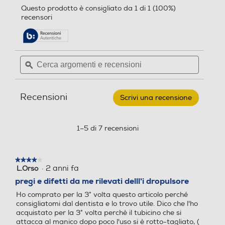
alla
Altre funzioni
recensori
Altre funzioni
5
pagina
stelle.
delle
Leggi
LA RIVOLUZIONARIA TEC
recensioni.
recensioni
per
NOLOGIA MAGNETICA iO p
Cerca
Cerca
ORAL-
er la migliore pulizia di Oral
argomenti
ϙ
argoment
B
-B di sempre, per una sens
-
e
e
Spazzolino
azione di pulito purificante
recensioni
recensio
+
idropulsore
professionale e un'incredibil
Recensioni
Scrivi una recensione
.
HEALTH
e esperienza di spazzolame
Questa
CENTER-
nto delicato Combina l’ESC
azione
Bianco
LUSIVA TESTINA ROTOND
aprirà
1–5 di 7 recensioni
A dello spazzolino Oral-B c
una
finestra
on DELICATE MICRO-VIBR
modale.
AZIONI, per una sensazion
★★★★★
★★★★★
e di freschezza e pulizia in b
·
2 anni fa
L.Orso
4
occa. Gengive più sane al 1
su
pregi e difetti da me rilevati delll'i dropulsore
5
00% in una settimana rispe
Ho comprato per la 3° volta questo articolo perché
stelle.
tto ad uno spazzolino man
consigliatomi dal dentista e lo trovo utile. Dico che l'ho
uale tradizionale IL DISPLA
acquistato per la 3° volta perchè il tubicino che si
Y INTERATTIVO segnala le i
attacca al manico dopo poco l'uso si è rotto-tagliato, (
nformazioni principali, com
nonostante le ovvie attenzioni con cui uso l'apparato )