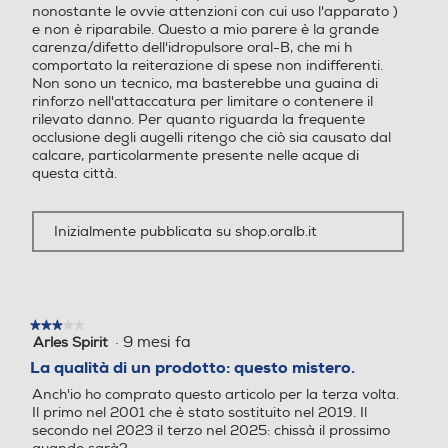
e non è riparabile. Questo a mio parere è la grande
prese le modalità di spazzol
carenza/difetto dell'idropulsore oral-B, che mi h
amento e il promemoria pe
comportato la reiterazione di spese non indifferenti.
r la sostituzione, ti saluta q
Non sono un tecnico, ma basterebbe una guaina di
uando lo accendi e ti sorrid
rinforzo nell'attaccatura per limitare o contenere il
e quando fai un buon lavor
rilevato danno. Per quanto riguarda la frequente
o L'INTELLIGENZA ARTIFIC
occlusione degli augelli ritengo che ciò sia causato dal
calcare, particolarmente presente nelle acque di
IALE riconosce il tuo stile di
questa città.
spazzolamento e ti guida p
er pulire tutti i denti e non t
ralasciare le zone difficili da
Inizialmente pubblicata su shop.oralb.it
raggiungere 5 MODALITÀ I
NTELLIGENTI per personali
zzare il tuo spazzolamento:
Pulizia quotidiana, Denti se
nsibili, Protezione gengive,
★★★★★
★★★★★
·
9 mesi fa
Arles Spirit
3
Pulizia profonda, Sbiancant
su
La qualità di un prodotto: questo mistero.
e IL SENSORE DI PRESSIO
5
NE INTELLIGENTE migliorat
Anch'io ho comprato questo articolo per la terza volta.
stelle.
o ti avvisa co
Il primo nel 2001 che è stato sostituito nel 2019. Il
secondo nel 2023 il terzo nel 2025: chissà il prossimo
quando sarà?
Presenza timer
Presenza timer
La qualità diminuisce drasticamente con il passare del