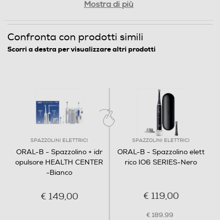
Confronta con prodotti simili
Scorri a destra per visualizzare altri prodotti
Pulizia delicata e mirata
L’idropulsore Oral-B OxyJet pulisce delicatamente tra
denti e gengive per rimuovere i residui di cibo.
SPAZZOLINI ELETTRICI
SPAZZOLINI ELETTRICI
ORAL-B - Spazzolino + idr
ORAL-B - Spazzolino elett
opulsore HEALTH CENTER
rico IO6 SERIES-Nero
-Bianco
€ 119,00
€ 149,00
€ 189,99
prezzo consigliato