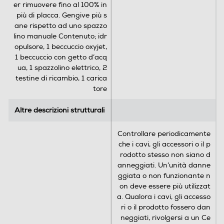
più di placca. Gengive più s
ane rispetto ad uno spazzo
lino manuale Contenuto; idr
opulsore, 1 beccuccio oxyjet,
1 beccuccio con getto d’acq
ua, 1 spazzolino elettrico, 2
testine di ricambio, 1 carica
tore
Altre descrizioni strutturali
Altre descrizioni strutturali
Controllare periodicamente
Controllo della pressione di
che i cavi, gli accessori o il p
spazzolamento sulle gengive
rodotto stesso non siano d
anneggiati. Un’unità danne
Se spazzoli i denti con troppa energia, lo spazzolino
ggiata o non funzionante n
interromperà la pulsazione e ridurrà la velocità per
on deve essere più utilizzat
proteggere le gengive.
a. Qualora i cavi, gli accesso
ri o il prodotto fossero dan
neggiati, rivolgersi a un Ce
ntro Assistenza Oral-B. No