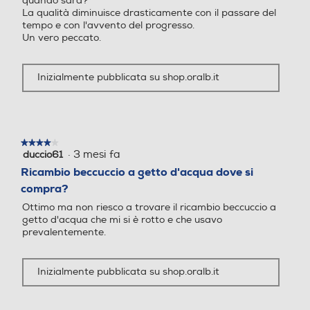
tempo e con l'avvento del progresso.
Un vero peccato.
Tipologia getto
Tipologia getto
Inizialmente pubblicata su shop.oralb.it
Pressione getto regolabile
Pressione getto regolabile
★★★★★
★★★★★
·
3 mesi fa
duccio61
4
su
Ricambio beccuccio a getto d'acqua dove si
5
compra?
Secondo spazzolino
Secondo spazzolino
stelle.
Ottimo ma non riesco a trovare il ricambio beccuccio a
getto d'acqua che mi si è rotto e che usavo
prevalentemente.
Altezza-mm
Altezza-mm
Inizialmente pubblicata su shop.oralb.it
232
Larghezza-mm
Larghezza-mm