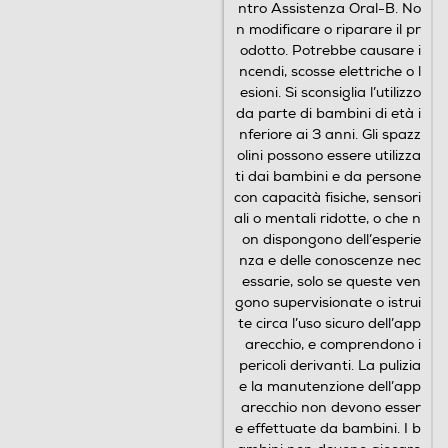
n modificare o riparare il pr
odotto. Potrebbe causare i
ncendi, scosse elettriche o l
esioni. Si sconsiglia l’utilizzo
da parte di bambini di età i
nferiore ai 3 anni. Gli spazz
olini possono essere utilizza
ti dai bambini e da persone
con capacità fisiche, sensori
La marca di spazzolini più usata dai
ali o mentali ridotte, o che n
dentisti nel mondo*
on dispongono dell’esperie
nza e delle conoscenze nec
*In base ai sondaggi condotti tra novembre 2019 e
essarie, solo se queste ven
giugno 2021 e considerati statisticamente significativi al
gono supervisionate o istrui
95% da Radius Illumination, settembre 2021.
te circa l’uso sicuro dell’app
arecchio, e comprendono i
pericoli derivanti. La pulizia
e la manutenzione dell’app
arecchio non devono esser
e effettuate da bambini. I b
Spazzolino + idropulsore - Tecnologia rotatoria oscillante e
ambini non devono giocare
pulsante - L’Idropulsore Oral-B utilizza la tecnologia delle