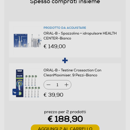
Spesso comprati insieme
Larghezza-mm
233
PRODOTTO DA ACQUISTARE
Profondità-mm
ORAL-B - Spazzolino + idropulsore HEALTH
CENTER-Bianco
171
€ 149,00
Peso-Kg
ORAL-B - Testine Crossaction Con
1,4
CleanMaximiser, 9 Pezzi-Bianco
1
Informazioni sulla sicurezza del prodotto
€ 39,90
Clicca qui
prezzo per 2 prodotti
€ 188,90
AGGIUNGI 2 AL CARRELLO