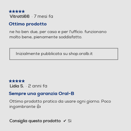
★★★★★
★★★★★
233
·
7 mesi fa
Vitrotti66
5
su
Ottimo prodotto
5
Profondità-mm
Profondità-mm
ne ho ben due, per casa e per l'ufficio. funzionano
stelle.
molto bene, pienamente soddisfatto.
171
Inizialmente pubblicata su shop.oralb.it
Peso-Kg
Peso-Kg
1,4
0,64
Numero di velocità
Numero di velocità
★★★★★
★★★★★
·
2 anni fa
Lidia S.
5
su
Sempre una garanzia Oral-B
5
5
Ottimo prodotto pratico da usare ogni giorno. Poco
stelle.
ingombrante 👍
Numero modalità spazzola
Numero modalità spazzola
mento
mento
Consiglia questo prodotto
✔
Sì
5
Qualità del prodotto