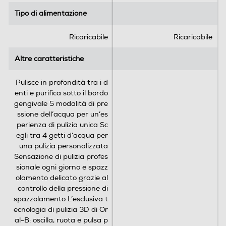
Oral-B PRO 1 è dotato di una testina rotonda che
l
l
Tipo di alimentazione
Tipo di alimentazione
circonda ogni dente per denti più puliti e gengive più
e
e
sane, e rimuove fino al 100% di placca in più rispetto ad
.
.
Ricaricabile
Ricaricabile
uno spazzolino manuale.
7
2
r
4
*Rispetto ad uno spazzolino manuale
Altre caratteristiche
Altre caratteristiche
e
r
c
e
Pulisce in profondità tra i d
e
c
enti e purifica sotto il bordo
n
e
gengivale 5 modalità di pre
s
n
ssione dell’acqua per un’es
i
s
perienza di pulizia unica Sc
o
i
egli tra 4 getti d’acqua per
n
o
una pulizia personalizzata
i
n
Sensazione di pulizia profes
i
sionale ogni giorno e spazz
olamento delicato grazie al
controllo della pressione di
Tre modalità di spazzolamento
spazzolamento L’esclusiva t
ecnologia di pulizia 3D di Or
Tre modalità di spazzolamento per personalizzare la tua
al-B: oscilla, ruota e pulsa p
routine di spazzolamento: Pulizia quotidiana, Denti
er rimuovere fino al 100% in
sensibili e Sbiancante.