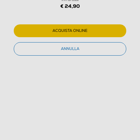
infrarossi
€ 24,90
5.0
(20)
Dettagli Prodotto
Confronta
ACQUISTA ONLINE
ANNULLA
€ 24,90
IVA e contributo RAEE inclusi
€ 34,99
prezzo consigliato
Ultimi 3 pezzi disponibili
Acquisto online
con consegna € 4,90
Ritiro in negozio
in 30 minuti e sempre gratuito
AGGIUNGI AL CARRELLO