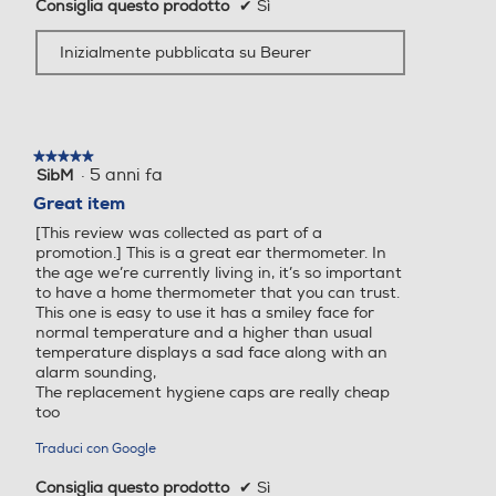
Consiglia questo prodotto
✔
Sì
Inizialmente pubblicata su Beurer
★★★★★
★★★★★
·
5 anni fa
SibM
5
su
Great item
5
[This review was collected as part of a
stelle.
promotion.] This is a great ear thermometer. In
the age we’re currently living in, it’s so important
to have a home thermometer that you can trust.
This one is easy to use it has a smiley face for
normal temperature and a higher than usual
temperature displays a sad face along with an
alarm sounding,
The replacement hygiene caps are really cheap
too
Traduci con Google
Consiglia questo prodotto
✔
Sì