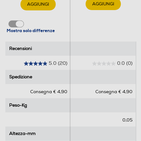
AGGIUNGI
AGGIUNGI
Mostra solo differenze
Recensioni
Recensioni
5.0
(20)
0.0
(0)
5
0
.
.
Spedizione
Spedizione
0
0
s
s
Consegna € 4,90
Consegna € 4,90
u
u
5
5
Peso-Kg
Peso-Kg
s
s
t
t
e
e
0,05
l
l
l
l
Altezza-mm
Altezza-mm
e
e