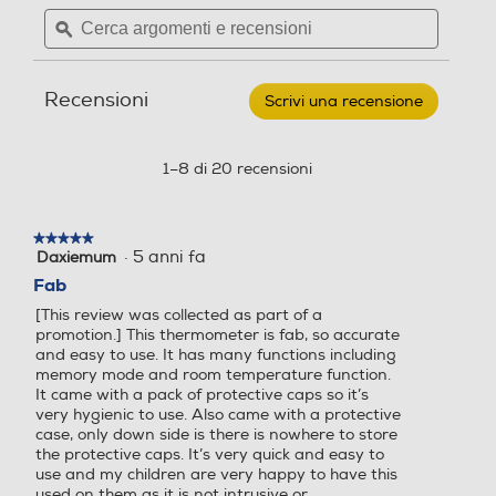
Cerca
Cerca
BEURER
argomenti
ϙ
argoment
-
FT
e
e
58
recensioni
recensio
Termometro
Recensioni
per
Scrivi una recensione
.
orecchio
Questa
ad
azione
infrarossi
aprirà
1–8 di 20 recensioni
una
finestra
modale.
★★★★★
★★★★★
·
5 anni fa
Daxiemum
5
su
Fab
5
[This review was collected as part of a
stelle.
promotion.] This thermometer is fab, so accurate
and easy to use. It has many functions including
memory mode and room temperature function.
It came with a pack of protective caps so it’s
very hygienic to use. Also came with a protective
case, only down side is there is nowhere to store
the protective caps. It’s very quick and easy to
use and my children are very happy to have this
used on them as it is not intrusive or