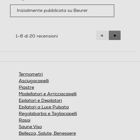
Inizialmente pubblicata su Beurer
Precedente
◄
Successiva
►
1–8 di 20 recensioni
Reviews
Reviews
Termometri
Asciugacapelli
Piastre
Modellatori e Arricciacapelli
Epilatori e Depilatori
Epilatori a Luce Pulsata
Regolabarba e Tagliacapelli
Rasoi
Saune Viso
Bellezza, Salute, Benessere