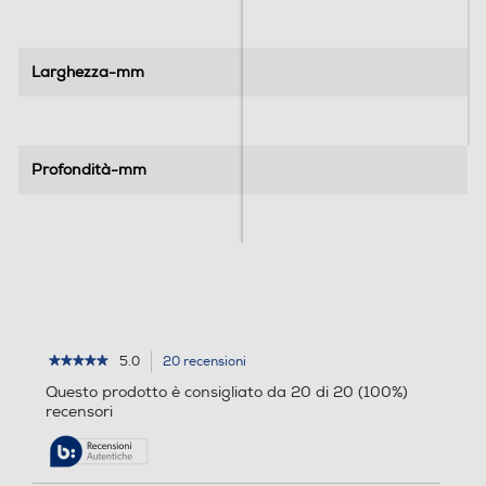
.
.
2
0
Larghezza-mm
Larghezza-mm
r
e
c
e
Profondità-mm
Profondità-mm
n
s
i
o
n
i
5.0
20 recensioni
L'azione
★★★★★
★★★★★
5
porterà
Questo prodotto è consigliato da 20 di 20 (100%)
su
alla
recensori
5
pagina
stelle.
delle
Leggi
recensioni.
recensioni
per