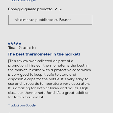
Traduci con Google
Consiglia questo prodotto
✔
Sì
Inizialmente pubblicata su Beurer
★★★★★
★★★★★
·
5 anni fa
Tess
5
su
The best thermometer in the market!
5
[This review was collected as part of a
stelle.
promotion.] This ear thermometer is the best in
the market, it came with a protective case which
is very good to keep it safe to store and
disposable caps for the nozzle. It’s very easy to
use and it records temperature very accurately.
It is amazing for both children and adults. High
class ear thermometer!and it’s a great addition
for family first aid kit!
Traduci con Google