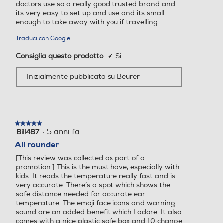
doctors use so a really good trusted brand and
its very easy to set up and use and its small
enough to take away with you if travelling.
Traduci con Google
Consiglia questo prodotto
✔
Sì
Inizialmente pubblicata su Beurer
★★★★★
★★★★★
·
5 anni fa
Bill487
5
su
All rounder
5
[This review was collected as part of a
stelle.
promotion.] This is the must have, especially with
kids. It reads the temperature really fast and is
very accurate. There’s a spot which shows the
safe distance needed for accurate ear
temperature. The emoji face icons and warning
sound are an added benefit which I adore. It also
comes with a nice plastic safe box and 10 change