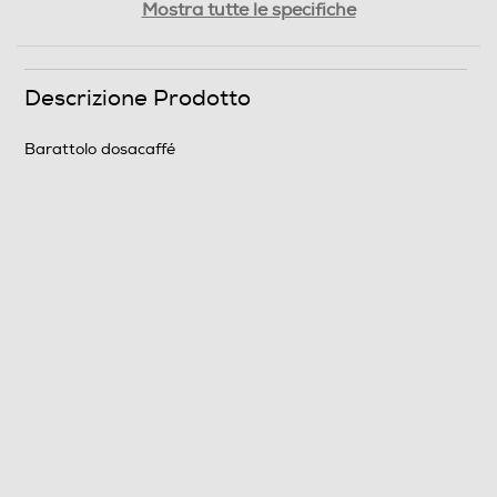
Mostra tutte le specifiche
0,32
Descrizione Prodotto
Informazioni sulla sicurezza del prodotto
Clicca qui
Barattolo dosacaffé