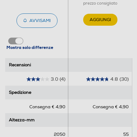
prezzo consigliato
AGGIUNGI
AVVISAMI
Mostra solo differenze
Recensioni
Recensioni
3.0
(4)
4.8
(30)
3
4
.
.
Spedizione
Spedizione
0
8
s
s
Consegna € 4,90
Consegna € 4,90
u
u
5
5
Altezza-mm
Altezza-mm
s
s
t
t
e
e
2050
55