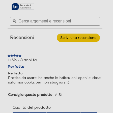
pagina
stelle.
delle
Leggi
recensioni.
recensioni
per
Cerca
Cerca
BIALETTI
argomenti
ϙ
argoment
-
Barattolo
e
e
dosacaffé
recensioni
recensio
DCDESIGN06
Recensioni
Scrivi una recensione
.
Questa
azione
aprirà
★★★★★
★★★★★
una
·
3 anni fa
LuVo
5
finestra
su
Perfetto
modale.
5
Perfetto!
stelle.
Pratico da usare, ha anche le indicazioni 'open' e 'close'
sulla manopola, per non sbagliarsi :)
Consiglia questo prodotto
✔
Sì
Qualità del prodotto