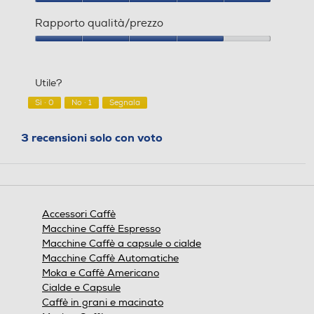
Qualità
del
Rapporto qualità/prezzo
prodotto,
5
Rapporto
su
qualità/prezzo,
5
4
Utile?
su
5
Sì ·
0
No ·
1
Segnala
3 recensioni solo con voto
Accessori Caffè
Macchine Caffè Espresso
Macchine Caffè a capsule o cialde
Macchine Caffè Automatiche
Moka e Caffè Americano
Cialde e Capsule
Caffè in grani e macinato