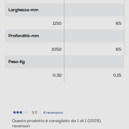
l
l
l
l
Larghezza-mm
Larghezza-mm
e
e
.
.
1150
65
4
3
r
0
Profondità-mm
Profondità-mm
e
r
c
e
1050
65
e
c
n
e
Peso-Kg
Peso-Kg
s
n
i
s
0,32
0,15
o
i
n
o
i
n
i
3.0
4 recensioni
L'azione
★★★★★
★★★★★
3
porterà
Questo prodotto è consigliato da 1 di 1 (100%)
su
alla
recensori
5