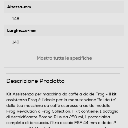
Altezza-mm
148
Larghezza-mm
140
Profondità-mm
Mostra tutte le specifiche
60,5
Peso-Kg
Descrizione Prodotto
0,408
Kit Assistenza per macchina da caffè a cialde Frog - Il kit
assistenza Frog è l’ideale per la manutenzione “fai da te”
Informazioni sulla sicurezza del prodotto
della tua macchina da caffè espresso a cialde modello
Frog Revolution o Frog Collection. Il kit contiene: 1 bottiglia
Clicca qui
di decalcificante Bomba Plus da 250 ml; 1 portacialda
completo di beccuccio, filtro acciaio ESE 44 mm e dado; 2