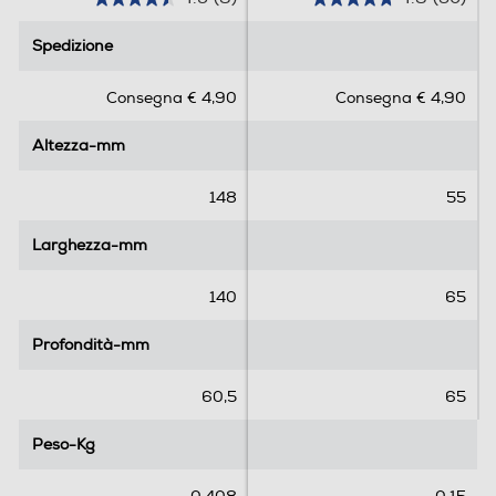
4
4
.
.
Spedizione
Spedizione
5
8
s
s
Consegna € 4,90
Consegna € 4,90
u
u
5
5
Altezza-mm
Altezza-mm
s
s
t
t
e
e
148
55
l
l
l
l
Larghezza-mm
Larghezza-mm
e
e
.
.
140
65
8
3
r
0
Profondità-mm
Profondità-mm
e
r
c
e
60,5
65
e
c
n
e
Peso-Kg
Peso-Kg
s
n
i
s