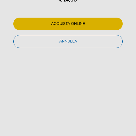
ACQUISTA ONLINE
1
/
3
ANNULLA
DIDIESSE - KIT ASSISTENZA FROG
4.5
(8)
Dettagli Prodotto
Confronta
€ 14,90
IVA e contributo RAEE inclusi
Acquisto online
con consegna € 4,90
Ritiro in negozio
in 30 minuti e sempre gratuito