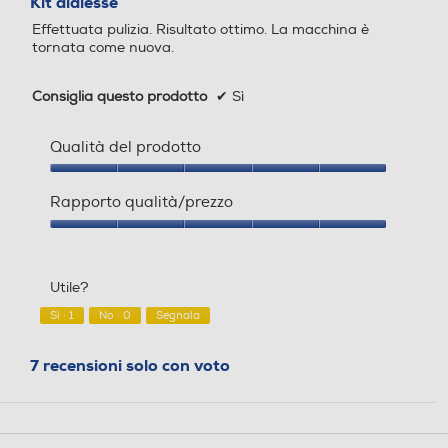
Kit didiesse
modale.
5
Effettuata pulizia. Risultato ottimo. La macchina è
stelle.
tornata come nuova.
Consiglia questo prodotto
✔
Sì
Qualità del prodotto
Qualità
del
Rapporto qualità/prezzo
prodotto,
5
Rapporto
su
qualità/prezzo,
5
5
Utile?
su
5
Sì ·
1
No ·
0
Segnala
7 recensioni solo con voto