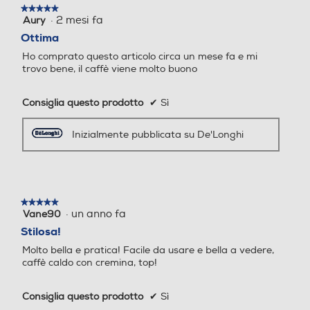
★★★★★
★★★★★
·
2 mesi fa
Aury
5
su
Ottima
5
Intensità caffè regolabile
Intensità caffè regolabile
Ho comprato questo articolo circa un mese fa e mi
stelle.
trovo bene, il caffè viene molto buono
Consiglia questo prodotto
✔
Sì
Erogatore caffè regolabile
Erogatore caffè regolabile
altezza/profondità
altezza/profondità
Inizialmente pubblicata su De'Longhi
Erogatore acqua calda/va
Erogatore acqua calda/va
★★★★★
★★★★★
pore
pore
·
un anno fa
Vane90
5
su
Stilosa!
5
Molto bella e pratica! Facile da usare e bella a vedere,
stelle.
caffè caldo con cremina, top!
Serbatoio acqua removibil
Serbatoio acqua removibil
e
e
Consiglia questo prodotto
✔
Sì