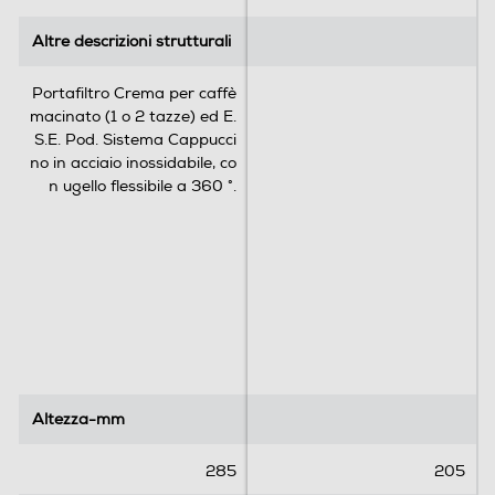
1
2
Altre descrizioni strutturali
Altre descrizioni strutturali
Macina caffè incorporato
r
e
Portafiltro Crema per caffè
c
macinato (1 o 2 tazze) ed E.
e
Intensità caffè regolabile
S.E. Pod. Sistema Cappucci
n
no in acciaio inossidabile, co
s
n ugello flessibile a 360 °.
i
o
Erogatore caffè regolabile altezza/profondità
n
i
Erogatore acqua calda/vapore
Serbatoio acqua removibile
Altezza-mm
Altezza-mm
285
205