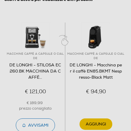
Raccogli gocce
Ripiano appoggia tazze
MACCHINE CAFFÈ A CAPSULE O CIAL
MACCHINE CAFFÈ A CAPSULE O CIAL
M
DE
DE
Scaldatazze
DE LONGHI - STILOSA EC
DE LONGHI - Macchina pe
260.BK MACCHINA DA C
r il caffè EN85.BKMT Nesp
AFFÈ
…
resso-Black Matt
Cappuccinatore
€ 121,00
€ 94,90
€ 189,99
prezzo consigliato
Pannarello
AGGIUNGI
AVVISAMI