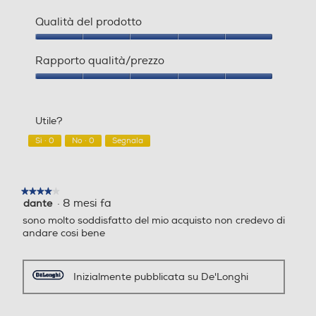
Qualità del prodotto
Indicatore livello acqua
Indicatore livello acqua
Qualità
del
Rapporto qualità/prezzo
prodotto,
5
Rapporto
su
qualità/prezzo,
Gruppo erogatore estraibil
Gruppo erogatore estraibil
5
5
e
e
Utile?
su
5
Sì ·
0
No ·
0
Segnala
Vapore rapido
Vapore rapido
★★★★★
★★★★★
·
8 mesi fa
dante
4
su
sono molto soddisfatto del mio acquisto non credevo di
5
andare cosi bene
Possibilità regolazione vap
Possibilità regolazione vap
stelle.
ore
ore
Inizialmente pubblicata su De'Longhi