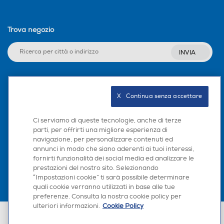
Trova negozio
INVIA
Seguici sui social
X   Continua senza accettare
Ci serviamo di queste tecnologie, anche di terze
parti, per offrirti una migliore esperienza di
navigazione, per personalizzare contenuti ed
Scarica la nostra app
annunci in modo che siano aderenti ai tuoi interessi,
fornirti funzionalità dei social media ed analizzare le
prestazioni del nostro sito. Selezionando
“Impostazioni cookie” ti sarà possibile determinare
quali cookie verranno utilizzati in base alle tue
preferenze. Consulta la nostra cookie policy per
ulteriori informazioni.
Cookie Policy
Euronics Italia SpA. Sede legale Via Montefeltro, 6/a 20156 Milano
Partita Iva, Codice Fiscale e iscrizione CCIAA Milano Monza Brianza Lodi