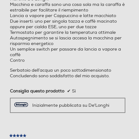
Macchina e caraffa sono una cosa sola ma la caraffa è
Filtro anticalcare
Filtro anticalcare
estraibile per facilitare il riempimento
Lancia a vapore per Cappuccino e latte macchiato
Due inserti: uno per singola tazza e caffè macinato
oppure per cialda ESE, uno per due tazze
Termostato per garantire la temperatura ottimale
Dosatore quantità/Misurin
Dosatore quantità/Misurin
Autospegnimento se si lascia accesa la macchina per
o
o
risparmio energetico
Un semplice switch per passare da lancia a vapore a
caffè
‎Contro
Raccogli gocce
Raccogli gocce
Serbatoio dell’acqua un poco sottodimensionato
Concludendo sono soddisfatto del mio acquisto.
Consiglia questo prodotto
✔
Sì
Ripiano appoggia tazze
Ripiano appoggia tazze
Inizialmente pubblicata su De'Longhi
Scaldatazze
Scaldatazze
★★★★★
★★★★★