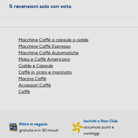
Controllo elettronico
Controllo elettronico
5 recensioni solo con voto
Touchscreen
Touchscreen
Macchine Caffè a capsule o cialde
Macchine Caffè Espresso
Macchine Caffè Automatiche
Timer
Timer
Moka e Caffè Americano
Cialde e Capsule
Caffè in grani e macinato
Macina Caffè
Altre funzioni
Altre funzioni
Accessori Caffè
Caffè
Macchina per il caffè con si
stema a capsule Nespresso
, flow stop, pressione 19 ba
r, potenza 1370w, sistema
Iscriviti a Star Club
Ritiro in negozio
di riscaldamento Thermobl
accumula punti e
gratuito e in 30 minuti
ock, modalità di risparmio e
vantaggi
nergetico, serbatoio dell'ac