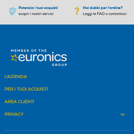
qua removibile da 0,6 l, rid
Potenzia i tuoi acquisti
Hai dubbi per l'ordine?
uzione tempo di riscaldame
scopri i nostri servizi
Leggi le FAQ o contattaci
nto, colore matt black.
L'AZIENDA
PER I TUOI ACQUISTI
AREA CLIENTI
PRIVACY