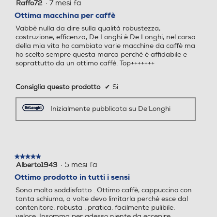
·
7 mesi fa
Raffo72
5
su
Ottima macchina per caffè
5
Cappuccinatore
Cappuccinatore
Vabbè nulla da dire sulla qualità robustezza,
stelle.
costruzione, efficenza, De Longhi è De Longhi, nel corso
della mia vita ho cambiato varie macchine da caffè ma
ho scelto sempre questa marca perché è affidabile e
soprattutto da un ottimo caffè. Top+++++++
Pannarello
Pannarello
Consiglia questo prodotto
✔
Sì
Inizialmente pubblicata su De'Longhi
Display LCD
Display LCD
Portafiltro crema
Portafiltro crema
★★★★★
★★★★★
·
5 mesi fa
Alberto1943
5
su
Ottimo prodotto in tutti i sensi
5
Sono molto soddisfatto . Ottimo caffè, cappuccino con
stelle.
Pressino caffè incorporato
Pressino caffè incorporato
tanta schiuma, a volte devo limitarla perchè esce dal
contenitore, robusta , pratica, facilmente pulibile,
veloce. Insomma per adesso niente da eccepire.