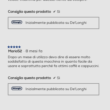
Consiglia questo prodotto
✔
Sì
Raccogli fondi
Raccogli fondi
Inizialmente pubblicata su De'Longhi
Espulsione automatica cap
Espulsione automatica cap
sule
sule
★★★★★
★★★★★
·
8 mesi fa
Mario52
5
su
Dopo un mese di utilizzo devo dire di essere molto
5
soddisfatto di questa macchina in quanto facile da
Ciclo auto-decalcificazione
Ciclo auto-decalcificazione
stelle.
usare e soprattutto perché fa ottimi caffè e cappuccini.
Consiglia questo prodotto
✔
Sì
Ciclo pulizia automatico
Ciclo pulizia automatico
Inizialmente pubblicata su De'Longhi
Macina caffè incorporato
Macina caffè incorporato