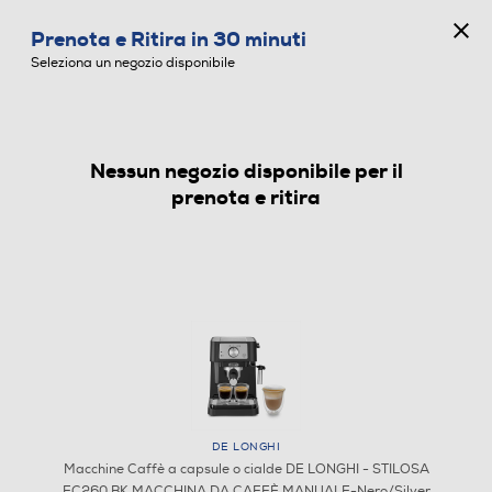
CONCORSO ANNIVERSARIO
Prenota e Ritira in 30 minuti
0
Seleziona un negozio disponibile
Nessun negozio disponibile per il
MACCHINE CAFFÈ A CAPSULE O CIALDE
prenota e ritira
DE LONGHI
Macchine Caffè a capsule o cialde DE LONGHI - STILOSA
EC260.BK MACCHINA DA CAFFÈ MANUALE-Nero/Silver