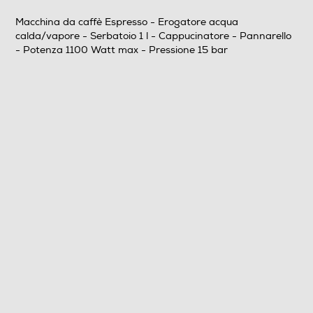
4,3
Macchina da caffè Espresso - Erogatore acqua
calda/vapore - Serbatoio 1 l - Cappucinatore - Pannarello
Descrizione
- Potenza 1100 Watt max - Pressione 15 bar
Prestazioni
Capacità serbatoio-l
1
Numero di tazze
2
Potenza max-W
1100
Pressione in bar
15