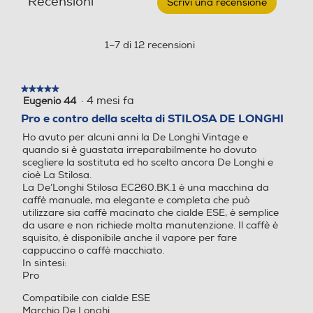
Recensioni
Scrivi una recensione
.
DA
Questa
Potenza max-W
Potenza max-W
CAFFÈ
azione
MANUALE-
Timer
aprirà
1–7 di 12 recensioni
Nero/Silver
1100
1310
una
finestra
Pressione in bar
Pressione in bar
modale.
★★★★★
★★★★★
·
4 mesi fa
Eugenio 44
5
Informazioni sulla sicurezza del prodotto
15
19
su
Pro e contro della scelta di STILOSA DE LONGHI
5
Ho avuto per alcuni anni la De Longhi Vintage e
Clicca qui
stelle.
Utilizzo cialde
Utilizzo cialde
quando si è guastata irreparabilmente ho dovuto
scegliere la sostituta ed ho scelto ancora De Longhi e
cioè La Stilosa.
La De’Longhi Stilosa EC260.BK.1 è una macchina da
caffè manuale, ma elegante e completa che può
Utilizzo capsule
Utilizzo capsule
utilizzare sia caffè macinato che cialde ESE, è semplice
da usare e non richiede molta manutenzione. Il caffè è
squisito, è disponibile anche il vapore per fare
cappuccino o caffè macchiato.
In sintesi:
Tipo capsule
Tipo capsule
Pro
Compatibile con cialde ESE
Nespresso
Marchio De Longhi