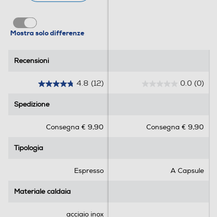
Display LCD
Mostra solo differenze
Portafiltro crema
Recensioni
Recensioni
4.8
(12)
0.0
(0)
4
0
Funzioni e Plus
.
.
Spedizione
Spedizione
8
0
Espulsione automatica capsule
s
s
Consegna € 9,90
Consegna € 9,90
u
u
5
5
Tipologia
Tipologia
s
s
Ciclo auto-decalcificazione
t
t
e
e
Espresso
A Capsule
l
l
l
l
Materiale caldaia
Materiale caldaia
Ciclo pulizia automatico
e
e
.
.
acciaio inox