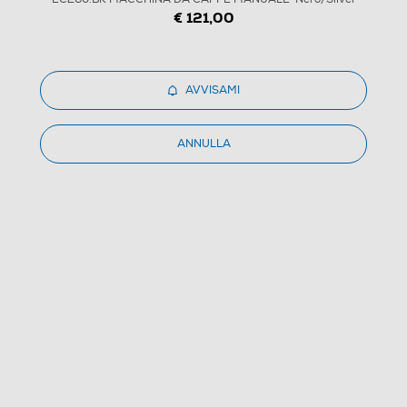
€ 121,00
1
/
9
AVVISAMI
DE LONGHI - STILOSA EC260.BK MACCHINA DA
ANNULLA
CAFFÈ MANUALE-Nero/Silver
4.8
(12)
Dettagli Prodotto
Confronta
€ 130,38
IVA e contributo RAEE inclusi
Ritiro in negozio
in 30 minuti e sempre gratuito