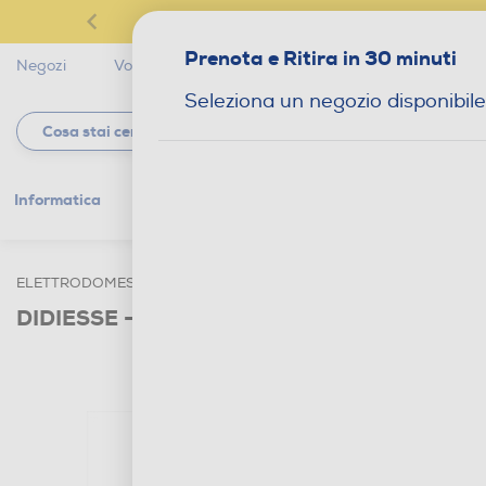
Prenota e Ritira in 30 minuti
Negozi
Volantini
Servizi
Star Club
Magaz
Seleziona un negozio disponibile
Informatica
Gaming
Telefonia
Tv e
ELETTRODOMESTICI
CAFFÈ
MACCHINE CAFFÈ A CAPSULE 
DIDIESSE - BABY FROG COFFEE & TEA-R