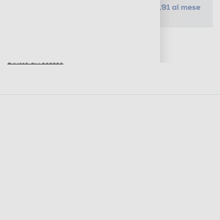
da € 0,91 al mese
SELEZIONA UN PIANO
Metodi di pagamento e finanziamenti
Informazioni sulla consegna
Diritto di recesso