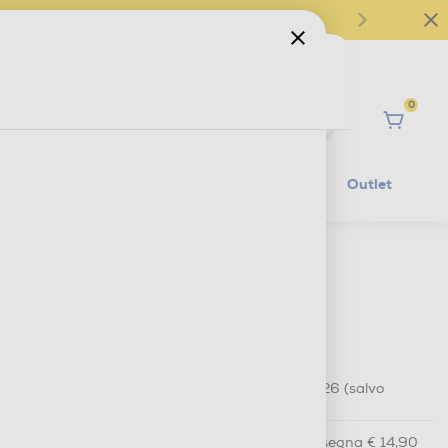
0
Ciao
Mobilità Elettrica
Lifestyle
Outlet
€ 99,99
IVA e contributo RAEE inclusi
€ 129,99
prezzo consigliato
Prezzo valido dal 30 luglio al 19 agosto 2026 (salvo
esaurimento scorte)
Acquisto online
con consegna € 14,90