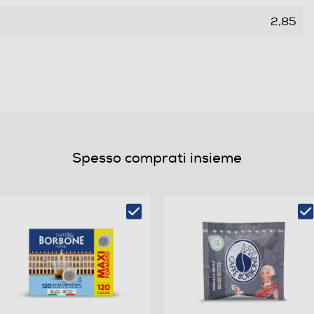
2,85
1,3
1
650
Spesso comprati insieme
15