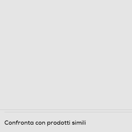
Erogatore acqua calda/vapore
Serbatoio acqua removibile
Indicatore livello acqua
Gruppo erogatore estraibile
Vapore rapido
Possibilità regolazione vapore
Controllo elettronico
Touchscreen
Timer
Altre funzioni
Confronta con prodotti simili