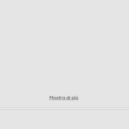
Mostra di più
Erogazione di acqua calda.