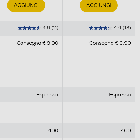
AGGIUNGI
AGGIUNGI
4.6
(11)
4.4
(13)
4
4
.
.
Consegna € 9,90
Consegna € 9,90
6
4
s
s
u
u
5
5
s
s
t
t
e
e
Espresso
Espresso
l
l
l
l
e
e
.
.
1
1
400
400
1
3