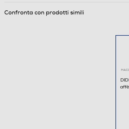
Indicatore livello acqua
Confronta con prodotti simili
Gruppo erogatore estraibile
Vapore rapido
Possibilità regolazione vapore
Timer
Altre funzioni
MACC
DID
aff
Informazioni sulla sicurezza del prodotto
Clicca qui