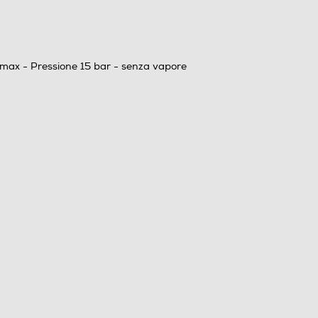
1
450
 max - Pressione 15 bar - senza vapore
15