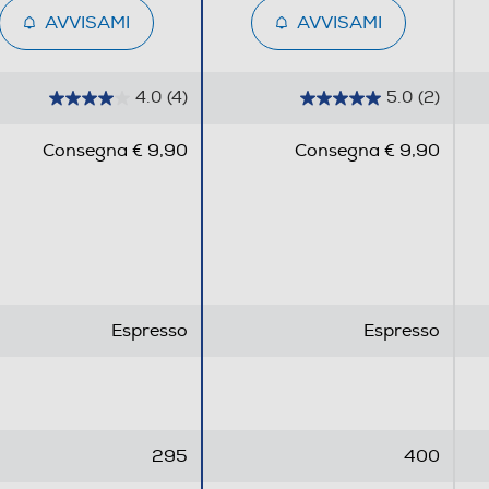
AVVISAMI
AVVISAMI
4.0
(4)
5.0
(2)
4
5
.
.
Consegna € 9,90
Consegna € 9,90
0
0
s
s
u
u
5
5
s
s
t
t
e
e
Espresso
Espresso
l
l
l
l
e
e
.
.
4
2
295
400
r
r