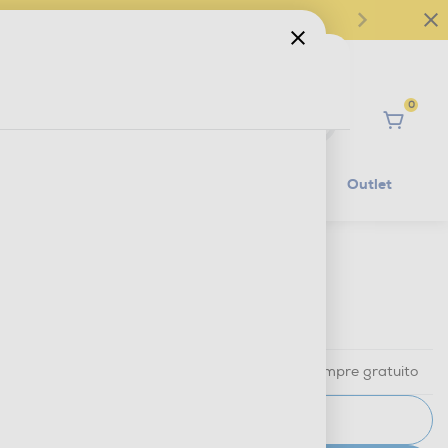
0
Ciao
Mobilità Elettrica
Lifestyle
Outlet
€ 89,90
IVA e contributo RAEE inclusi
Ritiro in negozio
in 30 minuti e sempre gratuito
AVVISAMI