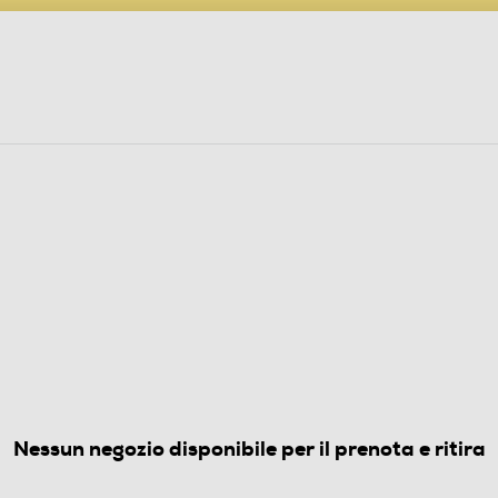
PARTECIPA AL CONCORSO ANNIVERSARIO
ine
 Audio
Elettrodomestici
Foto, Video, Droni
O CIALDE
BABY FROG 44-BIANCO
4.0
(4)
Nessun negozio disponibile per il prenota e ritira