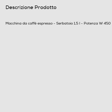
Numero di tazze
Descrizione Prodotto
Potenza max-W
Macchina da caffè espresso - Serbatoio 1,5 l - Potenza W 450
Pressione in bar
Dotazioni - Personalizzazioni
Utilizzo cialde
Utilizzo capsule
Tipo capsule
Raccogli gocce
Raccogli fondi
Ripiano appoggia tazze