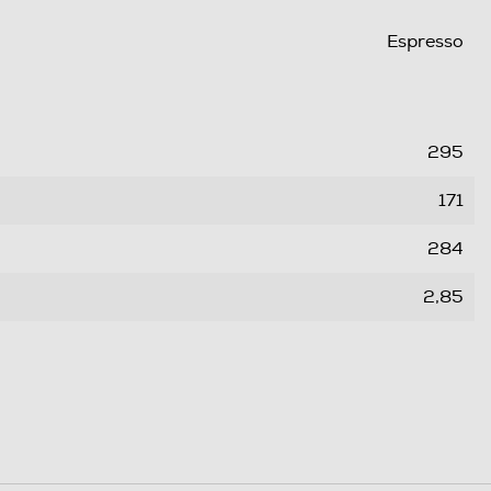
Espresso
295
171
284
2,85
1,5