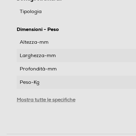
Tipologia
Dimensioni - Peso
Altezza-mm
Larghezza-mm
Profondità-mm
Peso-Kg
Descrizione
Mostra tutte le specifiche
Prestazioni
Capacità serbatoio-l