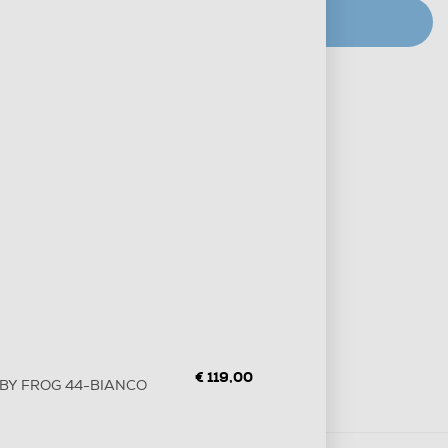
CERCA NEGOZIO
Metodi di pagamento e finanziamenti
Informazioni sulla consegna
Diritto di recesso
€ 119,00
 BABY FROG 44-BIANCO