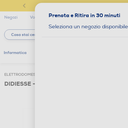
Prenota e Ritira in 30 minuti
Negozi
Volantini
Servizi
Star Club
Magaz
Seleziona un negozio disponibile
Informatica
Gaming
Telefonia
Tv e
ELETTRODOMESTICI
CAFFÈ
MACCHINE CAFFÈ A CAPSULE 
DIDIESSE - Macchina da caffè espresso 