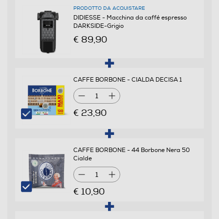
PRODOTTO DA ACQUISTARE
Potenza max-W
DIDIESSE - Macchina da caffé espresso
DARKSIDE-Grigio
650
€ 89,90
Pressione in bar
15
CAFFE BORBONE - CIALDA DECISA 1
1
Dotazioni - Personalizzazioni
€ 23,90
Utilizzo cialde
CAFFE BORBONE - 44 Borbone Nera 50
Cialde
Utilizzo capsule
1
€ 10,90
Tipo capsule