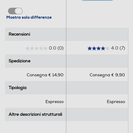
Espulsione automatica capsule
Mostra solo differenze
Recensioni
Recensioni
Ciclo auto-decalcificazione
0.0
(0)
4.0
(7)
0
4
.
.
Ciclo pulizia automatico
Spedizione
Spedizione
0
0
s
s
Consegna € 14,90
Consegna € 9,90
u
u
5
5
Macina caffè incorporato
Tipologia
Tipologia
s
s
t
t
e
e
Espresso
Espresso
l
l
Premacinatura dose
l
l
Altre descrizioni strutturali
Altre descrizioni strutturali
e
e
.
.
7