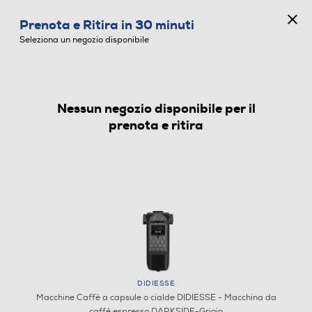
CONCORSO ANNIVERSARIO
Prenota e Ritira in 30 minuti
0
Seleziona un negozio disponibile
Nessun negozio disponibile per il
MACCHINE CAFFÈ A CAPSULE O CIALDE
prenota e ritira
DIDIESSE
Macchine Caffè a capsule o cialde DIDIESSE - Macchina da
caffé espresso DARKSIDE-Grigio