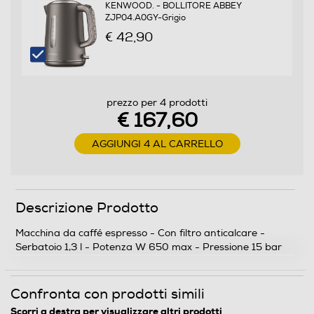
KENWOOD. - BOLLITORE ABBEY
ZJP04.A0GY-Grigio
Filtro anticalcare
€ 42,90
Dosatore quantità/Misurino
prezzo per 4 prodotti
€ 167,60
AGGIUNGI 4 AL CARRELLO
Pressino caffè incorporato
Descrizione Prodotto
Raccogli gocce
Macchina da caffé espresso - Con filtro anticalcare -
Serbatoio 1,3 l - Potenza W 650 max - Pressione 15 bar
Raccogli fondi
Confronta con prodotti simili
Scorri a destra per visualizzare altri prodotti