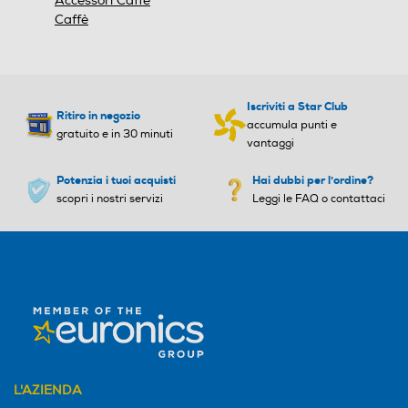
Accessori Caffè
Timer
Caffè
Utilizzo capsule
Utilizzo capsule
Iscriviti a Star Club
Accessori
Ritiro in negozio
Tipo capsule
Tipo capsule
accumula punti e
gratuito e in 30 minuti
Accessori in dotazione
vantaggi
Potenzia i tuoi acquisti
Hai dubbi per l'ordine?
Portaccessori Integrato a bordo macchina per zucchero,
scopri i nostri servizi
Leggi le FAQ o contattaci
palette e bicchierini.
Filtro anticalcare
Filtro anticalcare
Informazioni sulla sicurezza del prodotto
Clicca qui
Dosatore quantità/Misurin
Dosatore quantità/Misurin
o
o
Pressino caffè incorporato
Pressino caffè incorporato
L'AZIENDA