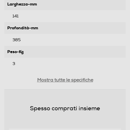
Larghezza-mm
141
Profondità-mm
385
Peso-Kg
3
Prestazioni
Mostra tutte le specifiche
Capacità serbatoio-l
1,3
Spesso comprati insieme
Numero di tazze
1