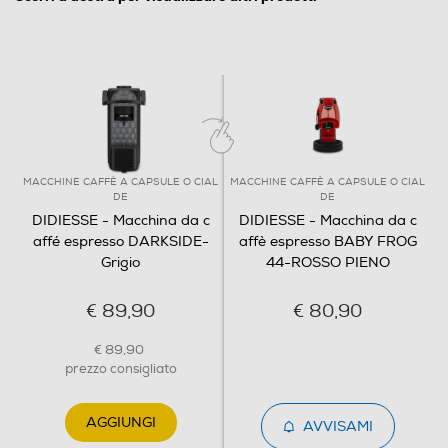
Ripiano appoggia tazze
Scaldatazze
Cappuccinatore
MACCHINE CAFFÈ A CAPSULE O CIAL
MACCHINE CAFFÈ A CAPSULE O CIAL
M
DE
DE
DIDIESSE - Macchina da c
DIDIESSE - Macchina da c
affé espresso DARKSIDE-
affè espresso BABY FROG
Grigio
44-ROSSO PIENO
Display LCD
€ 89,90
€ 80,90
Portafiltro crema
€ 89,90
prezzo consigliato
AGGIUNGI
AVVISAMI
Funzioni e Plus