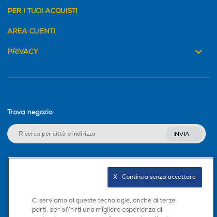
PER I TUOI ACQUISTI
AREA CLIENTI
Raccogli gocce
Raccogli gocce
PRIVACY
Raccogli fondi
Raccogli fondi
Trova negozio
Ripiano appoggia tazze
Ripiano appoggia tazze
INVIA
Scaldatazze
Scaldatazze
Seguici sui social
X   Continua senza accettare
Ci serviamo di queste tecnologie, anche di terze
Cappuccinatore
Cappuccinatore
parti, per offrirti una migliore esperienza di