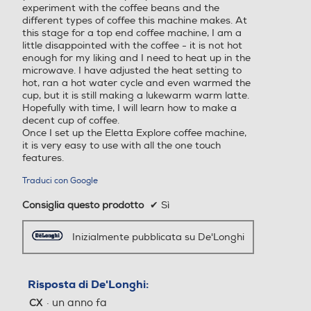
Touchscreen
Touchscreen
experiment with the coffee beans and the
different types of coffee this machine makes. At
this stage for a top end coffee machine, I am a
little disappointed with the coffee - it is not hot
enough for my liking and I need to heat up in the
Timer
Timer
microwave. I have adjusted the heat setting to
hot, ran a hot water cycle and even warmed the
cup, but it is still making a lukewarm warm latte.
Hopefully with time, I will learn how to make a
decent cup of coffee.
Filtro anticloro
Filtro anticloro
Once I set up the Eletta Explore coffee machine,
it is very easy to use with all the one touch
features.
Traduci con Google
Macinatura regolabile
Macinatura regolabile
Consiglia questo prodotto
✔
Sì
Inizialmente pubblicata su De'Longhi
Altre funzioni
Altre funzioni
Risposta di De'Longhi:
Possibilità di memorizzare l
a lunghezza del proprio caf
·
un anno fa
CX