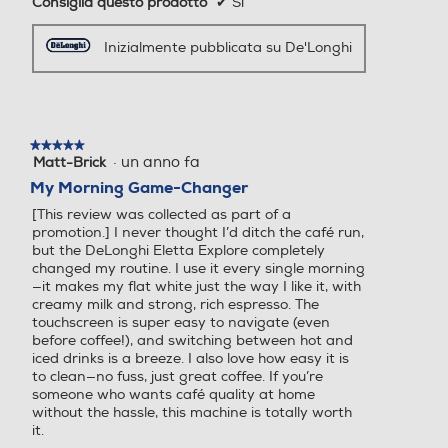
Consiglia questo prodotto
✔
Sì
Inizialmente pubblicata su De'Longhi
★★★★★
★★★★★
·
un anno fa
Matt-Brick
5
su
My Morning Game-Changer
5
[This review was collected as part of a
stelle.
promotion.] I never thought I’d ditch the café run,
but the DeLonghi Eletta Explore completely
changed my routine. I use it every single morning
—it makes my flat white just the way I like it, with
creamy milk and strong, rich espresso. The
touchscreen is super easy to navigate (even
before coffee!), and switching between hot and
iced drinks is a breeze. I also love how easy it is
to clean—no fuss, just great coffee. If you’re
someone who wants café quality at home
without the hassle, this machine is totally worth
it.