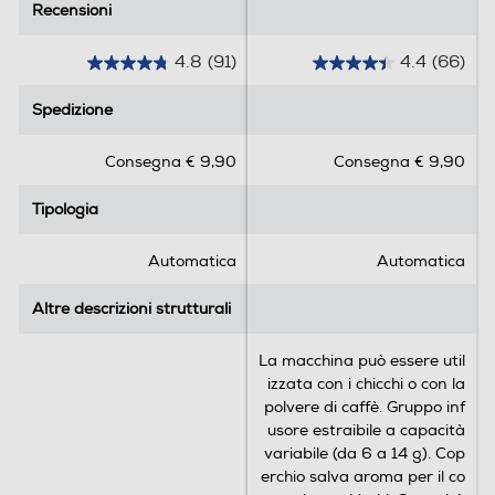
Recensioni
Recensioni
Intensità caffè regolabile
4.8
(91)
4.4
(66)
4
4
.
.
Spedizione
Spedizione
8
4
s
s
Erogatore caffè regolabile altezza/profondità
Consegna € 9,90
Consegna € 9,90
u
u
5
5
Tipologia
Tipologia
s
s
t
t
Erogatore acqua calda/vapore
e
e
Automatica
Automatica
l
l
l
l
Altre descrizioni strutturali
Altre descrizioni strutturali
Serbatoio acqua removibile
e
e
.
.
La macchina può essere util
9
6
izzata con i chicchi o con la
1
6
polvere di caffè. Gruppo inf
Indicatore livello acqua
r
r
usore estraibile a capacità
e
e
variabile (da 6 a 14 g). Cop
c
c
erchio salva aroma per il co
e
e