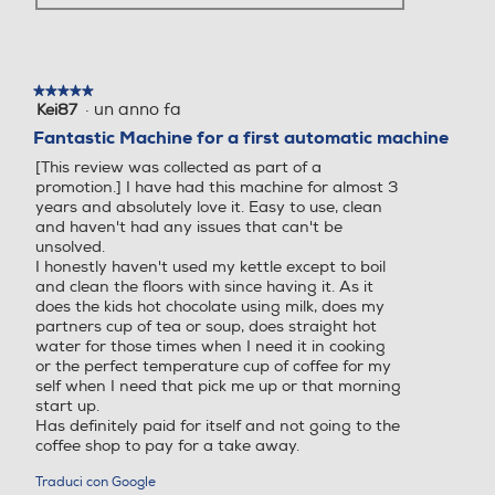
Cappuccinatore
Cappuccinatore
★★★★★
★★★★★
·
un anno fa
Kei87
5
su
Fantastic Machine for a first automatic machine
5
Display LCD
Display LCD
[This review was collected as part of a
stelle.
promotion.] I have had this machine for almost 3
years and absolutely love it. Easy to use, clean
and haven't had any issues that can't be
unsolved.
Portafiltro crema
Portafiltro crema
I honestly haven't used my kettle except to boil
and clean the floors with since having it. As it
does the kids hot chocolate using milk, does my
partners cup of tea or soup, does straight hot
water for those times when I need it in cooking
Pressino caffè incorporato
Pressino caffè incorporato
or the perfect temperature cup of coffee for my
self when I need that pick me up or that morning
start up.
Has definitely paid for itself and not going to the
coffee shop to pay for a take away.
Pannarello
Pannarello
Traduci con Google