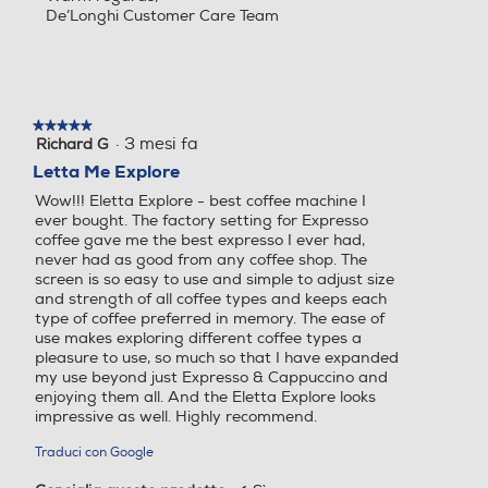
De’Longhi Customer Care Team
★★★★★
★★★★★
·
3 mesi fa
Richard G
5
su
Letta Me Explore
5
Wow!!! Eletta Explore - best coffee machine I
stelle.
ever bought. The factory setting for Expresso
coffee gave me the best expresso I ever had,
never had as good from any coffee shop. The
screen is so easy to use and simple to adjust size
and strength of all coffee types and keeps each
type of coffee preferred in memory. The ease of
use makes exploring different coffee types a
pleasure to use, so much so that I have expanded
my use beyond just Expresso & Cappuccino and
enjoying them all. And the Eletta Explore looks
impressive as well. Highly recommend.
Traduci con Google