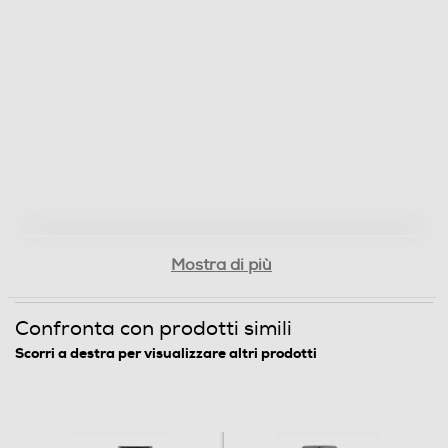
Raccogli fondi
Ripiano appoggia tazze
Scaldatazze
Mostra di più
Cappuccinatore
Confronta con prodotti simili
Scorri a destra per visualizzare altri prodotti
Display LCD