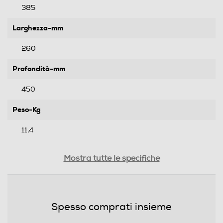
385
Larghezza-mm
260
Profondità-mm
450
Peso-Kg
11,4
Prestazioni
Mostra tutte le specifiche
Capacità caffe in grani gr
300
Spesso comprati insieme
Capacità serbatoio-l