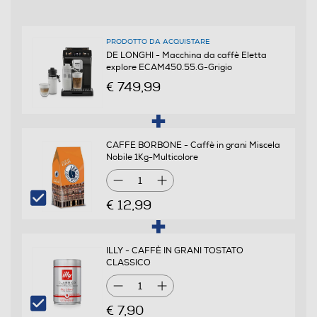
1,8
PRODOTTO DA ACQUISTARE
Numero di tazze
DE LONGHI - Macchina da caffè Eletta
explore ECAM450.55.G-Grigio
2
€ 749,99
Potenza max-W
1450
CAFFE BORBONE - Caffè in grani Miscela
Nobile 1Kg-Multicolore
Pressione in bar
1
19
€ 12,99
Descrizione
ILLY - CAFFÈ IN GRANI TOSTATO
Descrizione marketing
CLASSICO
1
De’Longhi Eletta Explore ECAM?450.55.G è una
macchina da caffè superautomatica di ultima
€ 7,90