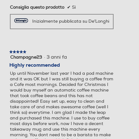
Consiglia questo prodotto
✔
Sì
Espulsione automatica cap
Espulsione automatica cap
Inizialmente pubblicata su De'Longhi
sule
sule
Ciclo auto-decalcificazione
Ciclo auto-decalcificazione
★★★★★
★★★★★
·
3 anni fa
Champagne23
5
su
Highly recommended
5
Up until November last year I had a pod machine
stelle.
Ciclo pulizia automatico
Ciclo pulizia automatico
and it was OK but I was still buying a coffee from
a Cafe most mornings. Decided for Christmas I
would buy myself an automatic coffee machine
that took coffee beans and this has not
disappointed! Easy set up, easy to clean and
Macina caffè incorporato
Macina caffè incorporato
take care of and makes awesome coffee (well I
think so) everytime. I am glad I made the leap
and purchased this machine. I use to buy coffee
most days before work, now I have a decent
takeaway mug and use this machine every
Intensità caffè regolabile
Intensità caffè regolabile
morning. You dont need to be a barista to make