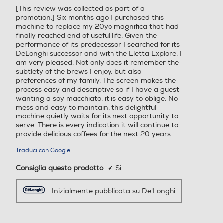
[This review was collected as part of a
stelle.
Pressione in bar
Pressione in bar
promotion.] Six months ago I purchased this
machine to replace my 20yo magnifica that had
19
15
finally reached end of useful life. Given the
performance of its predecessor I searched for its
DeLonghi successor and with the Eletta Explore, I
Utilizzo cialde
Utilizzo cialde
am very pleased. Not only does it remember the
subtlety of the brews I enjoy, but also
preferences of my family. The screen makes the
process easy and descriptive so if I have a guest
wanting a soy macchiato, it is easy to oblige. No
Utilizzo capsule
Utilizzo capsule
mess and easy to maintain, this delightful
machine quietly waits for its next opportunity to
serve. There is every indication it will continue to
provide delicious coffees for the next 20 years.
Tipo capsule
Tipo capsule
Traduci con Google
Consiglia questo prodotto
✔
Sì
Inizialmente pubblicata su De'Longhi
Filtro anticalcare
Filtro anticalcare