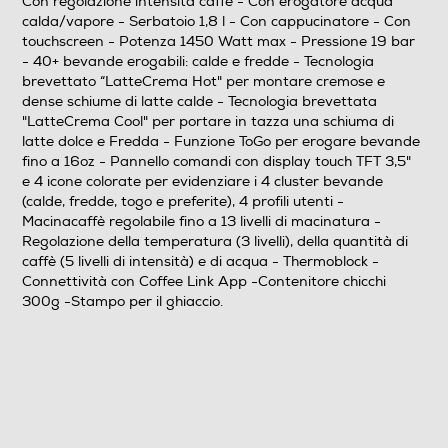
Con regolazione intensità caffè - Con erogatore acqua
Utilizzo cialde
calda/vapore - Serbatoio 1,8 l - Con cappucinatore - Con
touchscreen - Potenza 1450 Watt max - Pressione 19 bar
- 40+ bevande erogabili: calde e fredde - Tecnologia
brevettato “LatteCrema Hot" per montare cremose e
Utilizzo capsule
dense schiume di latte calde - Tecnologia brevettata
"LatteCrema Cool" per portare in tazza una schiuma di
latte dolce e Fredda - Funzione ToGo per erogare bevande
fino a 16oz - Pannello comandi con display touch TFT 3,5"
Tipo capsule
e 4 icone colorate per evidenziare i 4 cluster bevande
(calde, fredde, togo e preferite), 4 profili utenti -
Macinacaffè regolabile fino a 13 livelli di macinatura -
Regolazione della temperatura (3 livelli), della quantità di
Filtro anticalcare
caffè (5 livelli di intensità) e di acqua - Thermoblock -
Connettività con Coffee Link App -Contenitore chicchi
300g -Stampo per il ghiaccio.
Dosatore quantità/Misurino
Raccogli gocce