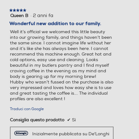
Dosatore quantità/Misurin
Dosatore quantità/Misurin
★★★★★
★★★★★
o
o
·
2 anni fa
Queen B
5
su
Wonderful new addition to our family.
5
Well it’s official we welcomed this little beauty
stelle.
into our growing family, and things haven’t been
Raccogli gocce
Raccogli gocce
the same since. I cannot imagine life without her
and it’s like she has always been here. I cannot
recommend this machine enough. Great hot and
cold options, easy use and cleaning. Looks
beautiful in my butlers pantry and I find myself
Raccogli fondi
Raccogli fondi
craving coffee in the evening as my mind and
body is gearing up for my morning brew!
Hubby who wasn’t fussed on the purchase is also
very impressed and loves how easy she is to use
and great tasting the coffee is…. The individual
Ripiano appoggia tazze
Ripiano appoggia tazze
profiles are also excellent !
Traduci con Google
Consiglia questo prodotto
✔
Sì
Scaldatazze
Scaldatazze
Inizialmente pubblicata su De'Longhi