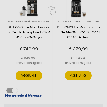
Portafiltro crema
MACCHINE CAFFÈ AUTOMATICHE
MACCHINE CAFFÈ AUTOMATICHE
DE LONGHI - Macchina da
DE LONGHI - Macchina da
Funzioni e Plus
caffè Eletta explore ECAM
caffè MAGNIFICA S ECAM
450.55.G-Grigio
21.110.B-Nero
Espulsione automatica capsule
€ 749,99
€ 279,99
€ 949,99
€ 529,99
Ciclo auto-decalcificazione
prezzo consigliato
prezzo consigliato
AGGIUNGI
AGGIUNGI
Ciclo pulizia automatico
Mostra solo differenze
Macina caffè incorporato