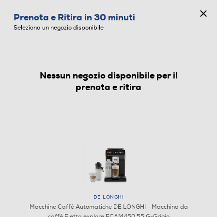
CONCORSO ANNIVERSARIO
Prenota e Ritira in 30 minuti
0
Seleziona un negozio disponibile
Nessun negozio disponibile per il
MACCHINE CAFFÈ AUTOMATICHE
prenota e ritira
DE LONGHI
Macchine Caffè Automatiche DE LONGHI - Macchina da
caffè Eletta explore ECAM450.55.G-Grigio