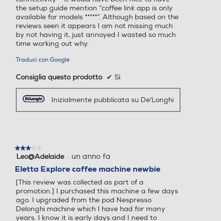
the setup guide mention “coffee link app is only
available for models *****”. Although based on the
Gruppo erogatore estraibil
Gruppo erogatore estraibil
reviews seen it appears I am not missing much
e
e
by not having it, just annoyed I wasted so much
time working out why.
Traduci con Google
Consiglia questo prodotto
✔
Sì
Vapore rapido
Vapore rapido
Inizialmente pubblicata su De'Longhi
Possibilità regolazione vap
Possibilità regolazione vap
ore
ore
★★★★★
★★★★★
·
un anno fa
Leo@Adelaide
3
su
Eletta Explore coffee machine newbie
5
Controllo elettronico
Controllo elettronico
[This review was collected as part of a
stelle.
promotion.] I purchased this machine a few days
ago. I upgraded from the pod Nespresso
Controllo elettronico
Controllo elettronico
Delonghi machine which I have had for many
years. I know it is early days and I need to