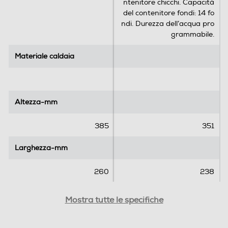
ntenitore chicchi. Capacità
Gruppo erogatore estraibile
n
n
del contenitore fondi: 14 fo
s
s
ndi. Durezza dell’acqua pro
i
i
grammabile.
o
o
Vapore rapido
n
n
Materiale caldaia
Materiale caldaia
i
i
Possibilità regolazione vapore
Altezza-mm
Altezza-mm
385
351
Controllo elettronico
Larghezza-mm
Larghezza-mm
Controllo elettronico
260
238
Touchscreen
Profondità-mm
Profondità-mm
Mostra tutte le specifiche
450
430
Timer