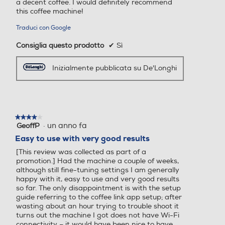
a decent coffee. I would definitely recommend
this coffee machine!
Traduci con Google
Erogatore caffè regolabile
Erogatore caffè regolabile
Consiglia questo prodotto
✔
Sì
altezza/profondità
altezza/profondità
Inizialmente pubblicata su De'Longhi
Erogatore acqua calda/va
Erogatore acqua calda/va
pore
pore
★★★★★
★★★★★
·
un anno fa
GeoffP
4
su
Easy to use with very good results
5
Serbatoio acqua removibil
Serbatoio acqua removibil
[This review was collected as part of a
stelle.
e
e
promotion.] Had the machine a couple of weeks,
although still fine-tuning settings I am generally
happy with it, easy to use and very good results
so far. The only disappointment is with the setup
guide referring to the coffee link app setup; after
Indicatore livello acqua
Indicatore livello acqua
wasting about an hour trying to trouble shoot it
turns out the machine I got does not have Wi-Fi
connectivity – it would have been nice to have