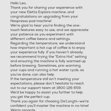
fè. Preparazione di 2 tazze
Hello Leo,
di caffè con una singola inf
Thank you for sharing your experience with
usione. Funzione di risparmi
your new Eletta Explore machine, and
congratulations on upgrading from your
o energetico.
Nespresso pod machine!
We’re glad to hear you’re finding the one-
touch features easy to use, and we appreciate
your patience as you experiment with
different coffee beans and settings.
Regarding the temperature, we understand
how important a hot cup of coffee is to enjoy
your experience fully. If you haven’t already,
we recommend trying the “Extra Hot” setting
and ensuring the machine is fully warmed up
Accessori in dotazione
Accessori in dotazione
before brewing. Sometimes, pre-warming
your cups and running a hot water cycle, as
you’ve done, can also help.
2 caraffe latte dedicate, un
If the temperature still isn’t meeting your
a per bevande calde e una
expectations, please don’t hesitate to reach
per quelle fredde.
out to our support team at 1800 126 659.
We’d be happy to assist you further to help
you get the perfect cup.
Thank you again for choosing De’Longhi—we’re
confident you’ll master the machine in no time!
Warm regards,