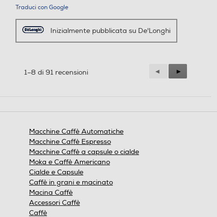
Traduci con Google
Inizialmente pubblicata su De'Longhi
Precedente
◄
Successiva
►
1–8 di 91 recensioni
Reviews
Reviews
Macchine Caffè Automatiche
Macchine Caffè Espresso
Macchine Caffè a capsule o cialde
Moka e Caffè Americano
Cialde e Capsule
Caffè in grani e macinato
Macina Caffè
Accessori Caffè
Caffè