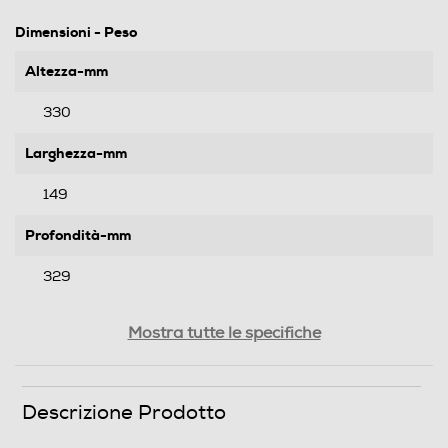
Dimensioni - Peso
Altezza-mm
330
Larghezza-mm
149
Profondità-mm
329
Peso-Kg
Mostra tutte le specifiche
4,7
Descrizione Prodotto
Prestazioni