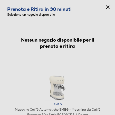
CONCORSO ANNIVERSARIO
Prenota e Ritira in 30 minuti
0
Seleziona un negozio disponibile
Nessun negozio disponibile per il
MACCHINE CAFFÈ AUTOMATICHE
prenota e ritira
SMEG
Macchine Caffè Automatiche SMEG - Macchina da Caffè
Espresso 50's Style ECF02CREU-Panna