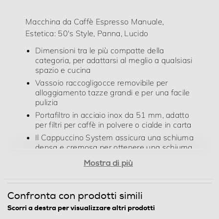
estetica e innovazione permette di gustare l'aroma
intenso di un vero espresso italiano e una cremosa e
Macchina da Caffè Espresso Manuale,
avvolgente crema di latte. USO PRATICO E VERSATILE
La macchina da caffè espresso ECF02 è dotata di un
Estetica: 50's Style, Panna, Lucido
pannello di controllo con doppio menu che consente di
Dimensioni tra le più compatte della
selezionare 4 funzioni di espresso in base alle proprie
categoria, per adattarsi al meglio a qualsiasi
preferenze. Con la lancia a vapore è possibile creare
spazio e cucina
facilmente una schiuma di latte ricca e cremosa,
Vassoio raccogligocce removibile per
perfetta per preparazioni come cappuccino, flat white e
alloggiamento tazze grandi e per una facile
latte macchiato. ESPRESSO PERFETTO IN POCHI
pulizia
SECONDI La nuova macchina da caffè ECF02 è adatta
Portafiltro in acciaio inox da 51 mm, adatto
sia al caffè macinato che alle cialde di carta grazie al
per filtri per caffè in polvere o cialde in carta
portafiltro in acciaio inossidabile. Inoltre, il sistema di
riscaldamento Thermoblock garantisce tempi di erogazi
Il Cappuccino System assicura una schiuma
densa e cremosa per ottenere una schiuma
di latte sempre impeccabile
Dotazioni - Personalizzazioni
Mostra di più
Sistema di riscaldamento con termoblocco
che garantisce una maggiore velocità di
Utilizzo cialde
preparazione all’uso della macchina e un
Confronta con prodotti simili
controllo preciso della temperatura
Scorri a destra per visualizzare altri prodotti
dell’acqua per l’erogazione di caffè