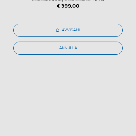
€ 399,00
1
/
7
AVVISAMI
SMEG - Macchina da Caffè Espresso 50's Style
ANNULLA
ECF02CREU-Panna
(0)
Dettagli Prodotto
Confronta
€ 399,00
IVA e contributo RAEE inclusi
Ritiro in negozio
in 30 minuti e sempre gratuito