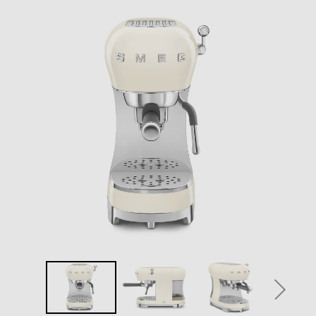
Capacità serbatoio-l
1,1
Potenza max-W
1350
Pressione in bar
15
Descrizione
Descrizione marketing
Smeg Macchina da Caffè Espresso Manuale 50's Style –
Panna LUCIDO – ECF02CREU PRODUZIONE E DESIGN
MADE IN ITALY Produzione Made in Italy e design
rinnovato: sono questi gli elementi che caratterizzano la
nuova macchina del caffè espresso. La combinazione di