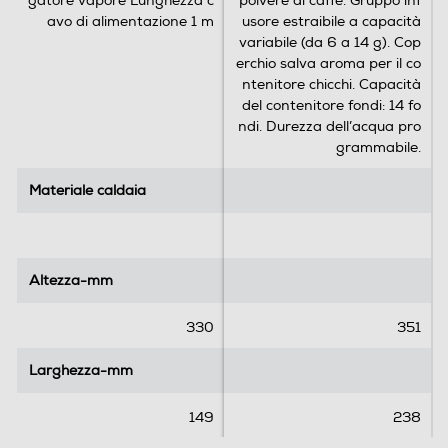
gatore vapore Lunghezza c
polvere di caffè. Gruppo inf
r
avo di alimentazione 1 m
usore estraibile a capacità
e
variabile (da 6 a 14 g). Cop
c
erchio salva aroma per il co
e
ntenitore chicchi. Capacità
n
del contenitore fondi: 14 fo
s
ndi. Durezza dell’acqua pro
i
grammabile.
o
n
Materiale caldaia
Materiale caldaia
Produzione e design
i
Made in Italy
Altezza-mm
Altezza-mm
Produzione
Made in Italy
e
design
rinnovato: sono questi gli elementi che
330
351
caratterizzano la nuova macchina del caffè
espresso. La combinazione di estetica e
Larghezza-mm
Larghezza-mm
innovazione permette di gustare l'aroma
intenso di un vero espresso italiano e una
149
238
cremosa e avvolgente crema di latte.