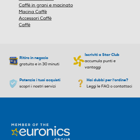
Capacità caffe in grani gr
Capacità caffe in grani gr
Caffè in grani e macinato
preferenze.
Macina Caffè
Con la lancia a vapore è possibile creare
Accessori Caffè
250
facilmente una schiuma di latte ricca e
Caffè
cremosa, perfetta per preparazioni come
Numero di tazze
Numero di tazze
cappuccino, flat white e latte macchiato.
2
Iscriviti a Star Club
Ritiro in negozio
Utilizzo cialde
Utilizzo cialde
accumula punti e
gratuito e in 30 minuti
vantaggi
Potenzia i tuoi acquisti
Hai dubbi per l'ordine?
scopri i nostri servizi
Leggi le FAQ o contattaci
Utilizzo capsule
Utilizzo capsule
Tipo capsule
Tipo capsule