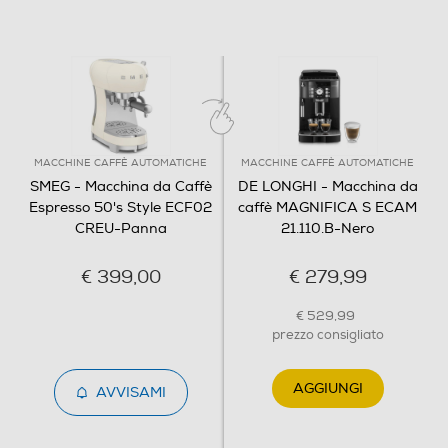
Dotata di una pompa da 15 bar che
Utilizzo capsule
garantisce un'estrazione sempre ottimale
dell'espresso
Macchina da caffè completamente
Tipo capsule
progettata e realizzata in Italia
MACCHINE CAFFÈ AUTOMATICHE
MACCHINE CAFFÈ AUTOMATICHE
Display LCD
SMEG - Macchina da Caffè
DE LONGHI - Macchina da
Espresso 50's Style ECF02
caffè MAGNIFICA S ECAM
CREU-Panna
21.110.B-Nero
Funzioni e Plus
€ 399,00
€ 279,99
Espulsione automatica capsule
€ 529,99
prezzo consigliato
AGGIUNGI
Macina caffè incorporato
AVVISAMI
Ricette a base di caffè