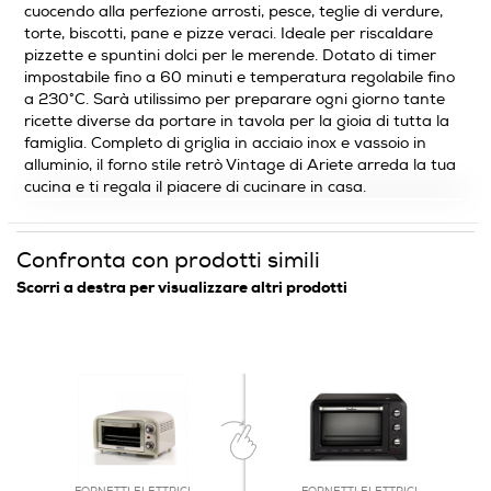
cuocendo alla perfezione arrosti, pesce, teglie di verdure,
torte, biscotti, pane e pizze veraci. Ideale per riscaldare
pizzette e spuntini dolci per le merende. Dotato di timer
Funzione barbecue
impostabile fino a 60 minuti e temperatura regolabile fino
a 230°C. Sarà utilissimo per preparare ogni giorno tante
ricette diverse da portare in tavola per la gioia di tutta la
famiglia. Completo di griglia in acciaio inox e vassoio in
alluminio, il forno stile retrò Vintage di Ariete arreda la tua
Gira arrosto
cucina e ti regala il piacere di cucinare in casa.
Confronta con prodotti simili
Funzione scongelamento
Scorri a destra per visualizzare altri prodotti
Funzione vapore
Altre funzioni
Y