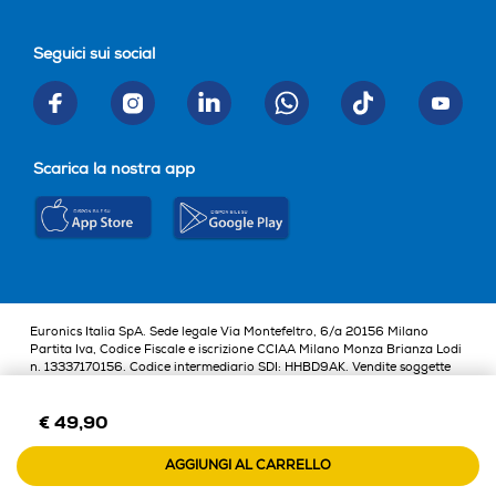
Gira arrosto
Gira arrosto
Seguici sui social
Funzione scongelamento
Funzione scongelamento
Scarica la nostra app
Funzione vapore
Funzione vapore
Altre funzioni
Altre funzioni
Euronics Italia SpA. Sede legale Via Montefeltro, 6/a 20156 Milano
Partita Iva, Codice Fiscale e iscrizione CCIAA Milano Monza Brianza Lodi
n. 13337170156. Codice intermediario SDI: HHBD9AK. Vendite soggette
Y
agli Artt. 45 e ss del Codice del Consumo in tema di Diritti dei
Consumatori.
€ 49,90
AGGIUNGI AL CARRELLO
Programmi preimpostati
Programmi preimpostati