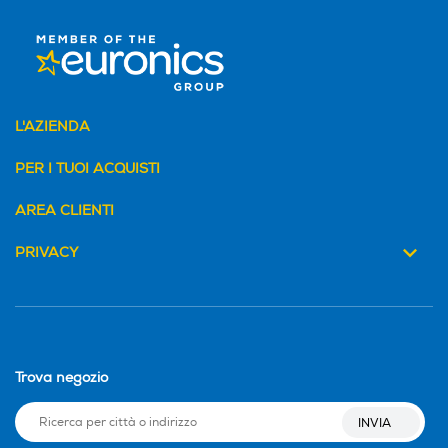
Autopulente
Autopulente
No
No
Funzione rotante
Funzione rotante
L'AZIENDA
PER I TUOI ACQUISTI
Ventilato
Ventilato
AREA CLIENTI
PRIVACY
Autospegnimento
Autospegnimento
Funzione barbecue
Funzione barbecue
Trova negozio
INVIA