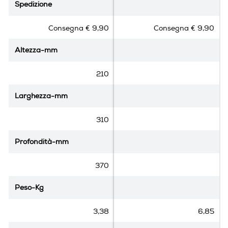
Spedizione
Spedizione
Y
0
5
s
s
Consegna € 9,90
Consegna € 9,90
u
u
Informazioni sulla sicurezza del prodotto
5
5
Altezza-mm
Altezza-mm
s
s
Clicca qui
t
t
e
e
210
l
l
l
l
Larghezza-mm
Larghezza-mm
e
e
.
.
310
4
r
Profondità-mm
Profondità-mm
e
c
370
e
n
Peso-Kg
Peso-Kg
s
i
3,38
6,85
o
n