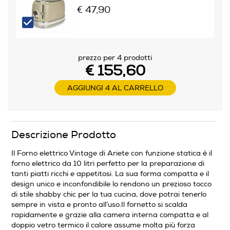
€ 47,90
Programmabile
Si
Termostato regolabile
prezzo per 4 prodotti
€ 155,60
AGGIUNGI 4 AL CARRELLO
Autopulente
No
Descrizione Prodotto
Funzione rotante
Il Forno elettrico Vintage di Ariete con funzione statica è il
forno elettrico da 10 litri perfetto per la preparazione di
tanti piatti ricchi e appetitosi. La sua forma compatta e il
Ventilato
design unico e inconfondibile lo rendono un prezioso tocco
di stile shabby chic per la tua cucina, dove potrai tenerlo
sempre in vista e pronto all’uso.Il fornetto si scalda
rapidamente e grazie alla camera interna compatta e al
Autospegnimento
doppio vetro termico il calore assume molta più forza