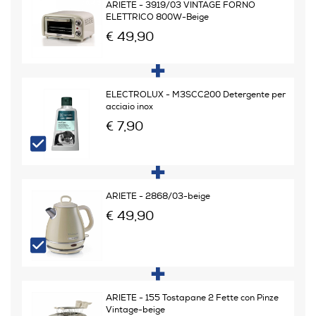
ARIETE - 3919/03 VINTAGE FORNO
ELETTRICO 800W-Beige
Dotazioni - Personalizzazioni
€ 49,90
Pareti fredde
ELECTROLUX - M3SCC200 Detergente per
acciaio inox
Luce
€ 7,90
Vano raccoglibriciole
ARIETE - 2868/03-beige
€ 49,90
Funzioni e Plus
Timer
ARIETE - 155 Tostapane 2 Fette con Pinze
Vintage-beige