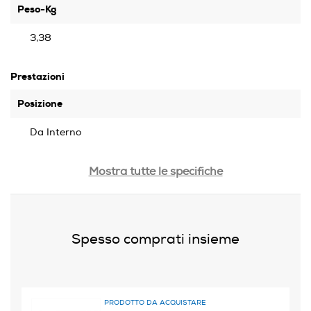
Peso-Kg
3,38
Prestazioni
Posizione
Da Interno
Alimentazione
Mostra tutte le specifiche
Elettrico
Capacità-l
Spesso comprati insieme
10
Potenza max-W
800
PRODOTTO DA ACQUISTARE