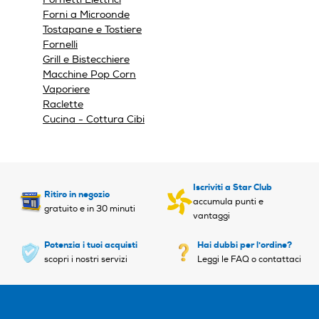
modale.
Luce
Luce
Forni a Microonde
Tostapane e Tostiere
Fornelli
Grill e Bistecchiere
Vano raccoglibriciole
Vano raccoglibriciole
Macchine Pop Corn
Vaporiere
Raclette
Cucina - Cottura Cibi
Timer
Timer
Iscriviti a Star Club
Ritiro in negozio
Programmabile
Programmabile
accumula punti e
gratuito e in 30 minuti
vantaggi
Si
Potenzia i tuoi acquisti
Hai dubbi per l'ordine?
scopri i nostri servizi
Leggi le FAQ o contattaci
Termostato regolabile
Termostato regolabile