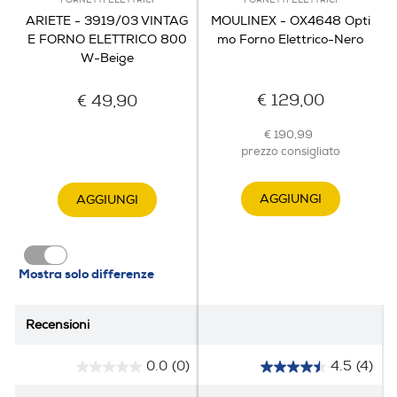
FORNETTI ELETTRICI
FORNETTI ELETTRICI
ARIETE - 3919/03 VINTAG
MOULINEX - OX4648 Opti
Programmi preimpostati
E FORNO ELETTRICO 800
mo Forno Elettrico-Nero
W-Beige
€ 129,00
€ 49,90
Avviamento rapido
€ 190,99
prezzo consigliato
Display
AGGIUNGI
AGGIUNGI
Grill
Mostra solo differenze
Recensioni
Recensioni
Accessori
0.0
(0)
4.5
(4)
Accessori in dotazione
0
4
.
.