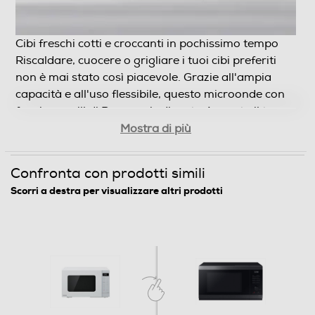
5
Inverter
Cibi freschi cotti e croccanti in pochissimo tempo
Riscaldare, cuocere o grigliare i tuoi cibi preferiti
non è mai stato così piacevole. Grazie all'ampia
capacità e all'uso flessibile, questo microonde
Controllo elettronico
con funzione grill di Panasonic diventerà presto il
Mostra di più
tuo miglior aiuto in cucina. Il design
Controllo elettronico
contemporaneo e minimalista completa
Sensore del peso
perfettamente qualsiasi cucina e la sua gamma
Confronta con prodotti simili
di opzioni è ideale per il tuo stile di vita.
Scorri a destra per visualizzare altri prodotti
Sensore termico
Sensore d'umidità