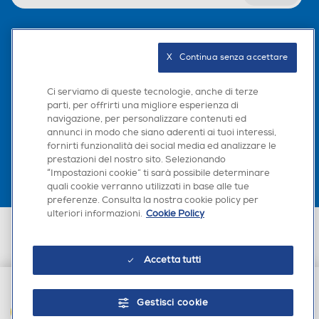
Segnale di fine cottura
Segnale di fine cottura
Seguici sui social
X   Continua senza accettare
Blocco sicurezza bambini
Blocco sicurezza bambini
Ci serviamo di queste tecnologie, anche di terze
parti, per offrirti una migliore esperienza di
navigazione, per personalizzare contenuti ed
Scarica la nostra app
annunci in modo che siano aderenti ai tuoi interessi,
fornirti funzionalità dei social media ed analizzare le
Tipo microonde
Tipo microonde
prestazioni del nostro sito. Selezionando
“Impostazioni cookie” ti sarà possibile determinare
Standard
Standard
quali cookie verranno utilizzati in base alle tue
preferenze. Consulta la nostra cookie policy per
ulteriori informazioni.
Cookie Policy
Orologio digitale
Orologio digitale
Euronics Italia SpA. Sede legale Via Montefeltro, 6/a 20156 Milano
Partita Iva, Codice Fiscale e iscrizione CCIAA Milano Monza Brianza Lodi
n. 13337170156. Codice intermediario SDI: HHBD9AK. Vendite soggette
Accetta tutti
agli Artt. 45 e ss del Codice del Consumo in tema di Diritti dei
Consumatori.
Piatto girevole
Piatto girevole
Gestisci cookie
AGGIUNGI AL CARRELLO