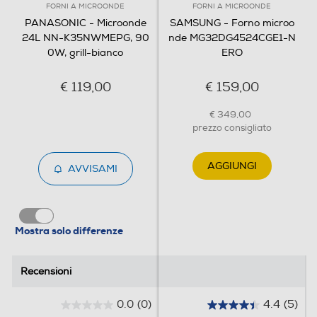
FORNI A MICROONDE
FORNI A MICROONDE
PANASONIC - Microonde
SAMSUNG - Forno microo
Segnale di fine cottura
24L NN-K35NWMEPG, 90
nde MG32DG4524CGE1-N
0W, grill-bianco
ERO
Blocco sicurezza bambini
€ 119,00
€ 159,00
€ 349,00
prezzo consigliato
Tipo microonde
AGGIUNGI
AVVISAMI
Standard
Orologio digitale
Mostra solo differenze
Piatto girevole
Recensioni
Recensioni
0.0
(0)
4.4
(5)
0
4