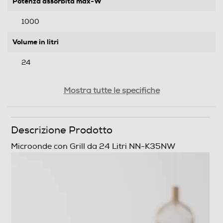
Potenza assorbita max-W
1000
Volume in litri
24
Funzioni e Plus
Mostra tutte le specifiche
Grill
Descrizione Prodotto
Grill al quarzo
Microonde con Grill da 24 Litri NN-K35NW
Cottura combinata