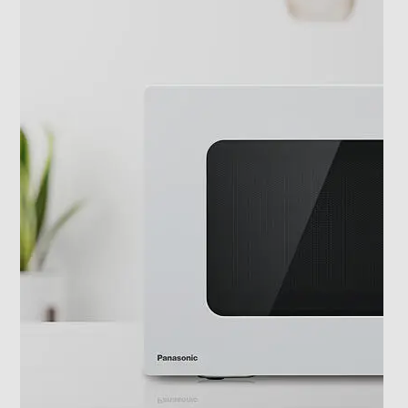
Termoventilazione
Pannello comandi
Elettronico
Display
Touch control
Timer
Digitale
Numero livelli di potenza