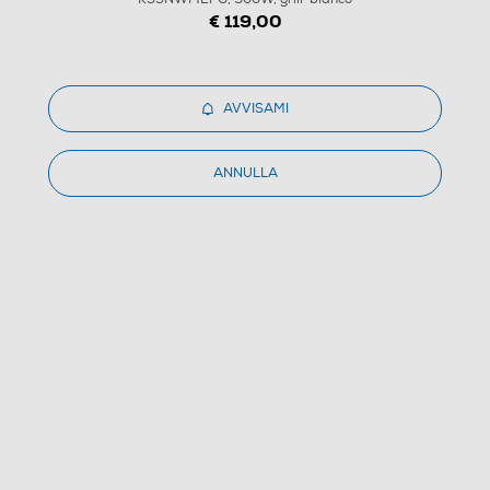
1
/
7
€ 119,00
PANASONIC - Microonde 24L NN-K35NWMEPG,
900W, grill-bianco
AVVISAMI
(0)
ANNULLA
Dettagli Prodotto
Confronta
€ 89,95
IVA e contributo RAEE inclusi
Ritiro in negozio
in 30 minuti e sempre gratuito
AVVISAMI
CERCA NEGOZIO