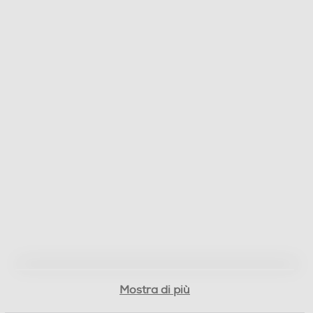
Blocco sicurezza bambini
Tipo microonde
Multifunzione
Orologio digitale
Altre funzioni
Timer 0-35 min Alimentazione 230 V 50 Hz
Scongelamento in base al peso Scongelamento in base
al tempo
Piatto girevole
Mostra di più