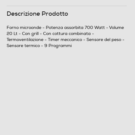
Descrizione Prodotto
Controllo elettronico
Forno microonde - Potenza assorbita 700 Watt - Volume
20 Lt - Con grill - Con cottura combinata -
Termoventilazione - Timer meccanico - Sensore del peso -
Sensore del peso
Sensore termico - 9 Programmi
Sensore termico
Sensore d'umidità
Segnale di fine cottura