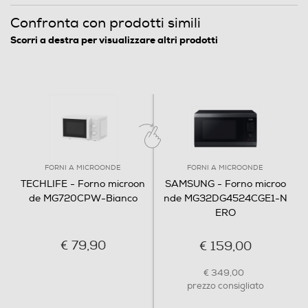
Confronta con prodotti simili
Diametro piatto girevole-cm
Scorri a destra per visualizzare altri prodotti
255
Programmi
Funzione doratura
FORNI A MICROONDE
FORNI A MICROONDE
Funzione vapore
TECHLIFE - Forno microon
SAMSUNG - Forno microo
de MG720CPW-Bianco
nde MG32DG4524CGE1-N
ERO
Programmi cottura preimpostati
€ 79,90
€ 159,00
€ 349,00
prezzo consigliato
Programmi cottura automatici