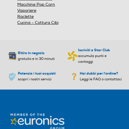
Macchine Pop Corn
Vaporiere
Raclette
Timer
Timer
Cucina - Cottura Cibi
Meccanico
Digitale
Inverter
Inverter
Iscriviti a Star Club
Ritiro in negozio
accumula punti e
gratuito e in 30 minuti
vantaggi
Potenzia i tuoi acquisti
Hai dubbi per l'ordine?
Controllo elettronico
Controllo elettronico
scopri i nostri servizi
Leggi le FAQ o contattaci
Controllo elettronico
Sensore del peso
Sensore del peso
Sensore termico
Sensore termico