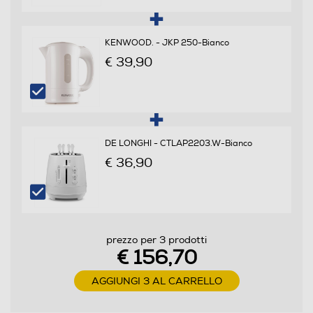
Termoventilazione
KENWOOD. - JKP 250-Bianco
€ 39,90
Pannello comandi
Meccanico
Display
DE LONGHI - CTLAP2203.W-Bianco
€ 36,90
Touch control
Timer
prezzo per 3 prodotti
€ 156,70
Meccanico
AGGIUNGI 3 AL CARRELLO
Inverter