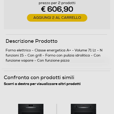
Vapore Assistito
prezzo per 2 prodotti
€ 606,90
Funzione pizza
AGGIUNGI 2 AL CARRELLO
Funzione scongelamento
Descrizione Prodotto
Forno elettrico - Classe energetica A+ - Volume 71 Lt - N
Funzione pasticceria
funzioni 15 - Con grill - Forno con pulizia idrolitica - Con
funzione vapore - Con funzione pizza
Confronta con prodotti simili
Funzioni e Plus
Scorri a destra per visualizzare altri prodotti
Grill
Spia termostato