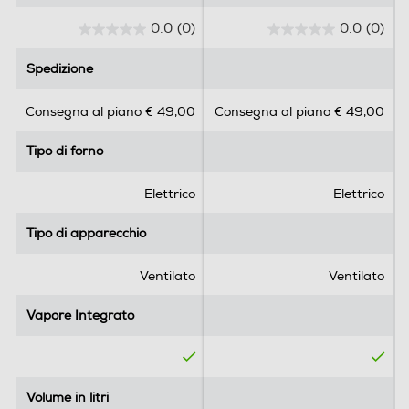
Luce
0.0
(0)
0.0
(0)
0
0
.
.
Spedizione
Spedizione
0
0
s
s
Gira arrosto
Consegna al piano € 49,00
Consegna al piano € 49,00
u
u
5
5
Tipo di forno
Tipo di forno
s
s
t
t
Pulizia
e
e
Elettrico
Elettrico
l
l
Autopulente
l
l
Tipo di apparecchio
Tipo di apparecchio
e
e
Pulizia idrolitica
.
.
Ventilato
Ventilato
Vapore Integrato
Vapore Integrato
Sicurezza
Ventilazione tangenziale
Volume in litri
Volume in litri