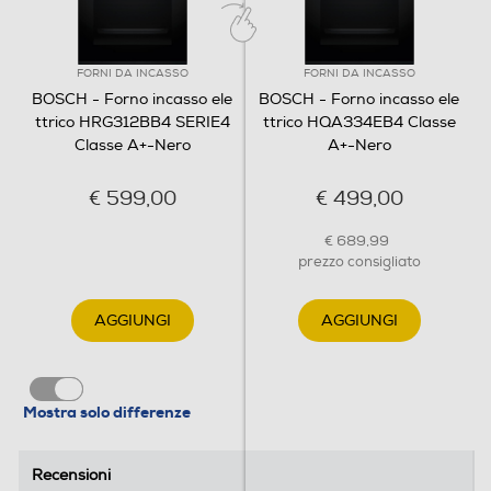
Termostato regolabile
FORNI DA INCASSO
FORNI DA INCASSO
BOSCH - Forno incasso ele
BOSCH - Forno incasso ele
ttrico HRG312BB4 SERIE4
ttrico HQA334EB4 Classe
Classe A+-Nero
A+-Nero
Display
€ 599,00
€ 499,00
€ 689,99
Timer
prezzo consigliato
AGGIUNGI
AGGIUNGI
Contaminuti
Mostra solo differenze
Wi-Fi
Recensioni
Recensioni