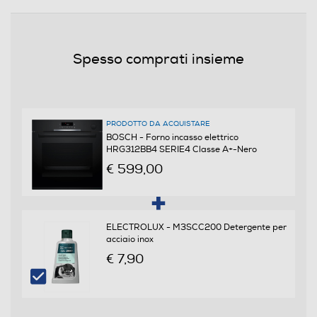
Assorbimento massimo-kWh
3,6
Spesso comprati insieme
Programmi
Numero di funzioni cottura
PRODOTTO DA ACQUISTARE
BOSCH - Forno incasso elettrico
15
HRG312BB4 SERIE4 Classe A+-Nero
€ 599,00
Funzione microonde
ELECTROLUX - M3SCC200 Detergente per
Funzione vapore
acciaio inox
€ 7,90
Tipologia Vapore