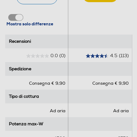
Mostra solo differenze
Recensioni
Recensioni
0.0
(0)
4.5
(113)
0
4
.
.
Spedizione
Spedizione
0
5
s
s
Consegna € 9,90
Consegna € 9,90
u
u
5
5
Tipo di cottura
Tipo di cottura
s
s
t
t
e
e
Ad aria
Ad aria
l
l
l
l
Potenza max-W
Potenza max-W
e
e
.
.