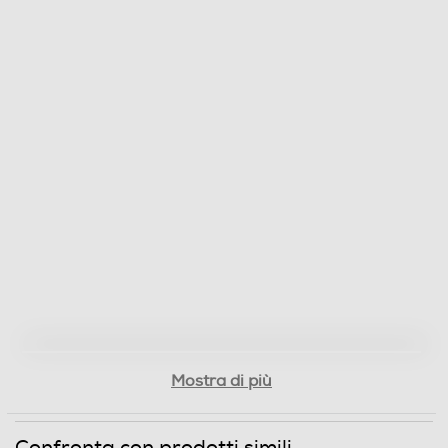
Accessori in dotazione
Vassoio e cestello antiaderenti
Dimensioni - Peso
Peso-Kg
4,08
Informazioni sulla sicurezza del prodotto
Clicca qui
Mostra di più
Confronta con prodotti simili