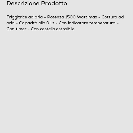
Descrizione Prodotto
Friggitrice ad aria - Potenza 1500 Watt max - Cottura ad
aria - Capacità olio 0 Lt - Con indicatore temperatura -
Dotazioni - Personalizzazioni
Con timer - Con cestello estraibile
Cestello estraibile
Descrizione
Dettagli strutturali
Altre caratteristiche
Temperatura regolabile da 79° a 204° timer da 60
minuti segnale acustico di spegnimento
Accessori