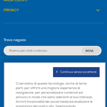
AREA CLIENTI
PRIVACY
Cestello girevole
Cestello girevole
Cestello saliscendi
Cestello saliscendi
Trova negozio
INVIA
Vasca olio estraibile
Vasca olio estraibile
Seguici sui social
X   Continua senza accettare
Rubinetto svuota olio
Rubinetto svuota olio
Ci serviamo di queste tecnologie, anche di terze
parti, per offrirti una migliore esperienza di
navigazione, per personalizzare contenuti ed
Scarica la nostra app
annunci in modo che siano aderenti ai tuoi interessi,
Oblò
Oblò
fornirti funzionalità dei social media ed analizzare le
prestazioni del nostro sito. Selezionando