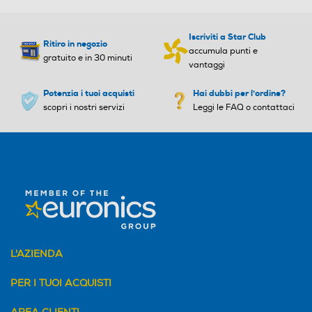
Iscriviti a Star Club
Ritiro in negozio
Altre funzioni
Altre funzioni
accumula punti e
gratuito e in 30 minuti
vantaggi
Funzione di cottura a vapo
Potenzia i tuoi acquisti
Hai dubbi per l'ordine?
re, Funzione di cottura a va
scopri i nostri servizi
Leggi le FAQ o contattaci
pore e frittura, 19 metodi di
cottura, pulizia cestello a va
pore, cottura sincronizzata
Segnale di fine cottura
Segnale di fine cottura
L'AZIENDA
PER I TUOI ACQUISTI
Cestello estraibile
Cestello estraibile