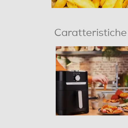
Base antiscivolo
Avvolgicavo
Caratteristiche
Descrizione
Dettagli strutturali
Altre caratteristiche
Dimensioni - Peso
Altezza-mm