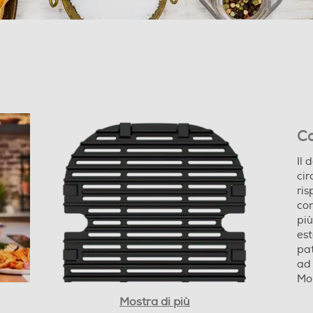
Co
Il 
-Capacità XL - ampia capacità da 4,6 L, perfetta
cir
per preparare pasti deliziosi per famiglia e amici,
ris
fino a 6 persone -Temperatura regolabile -
co
Controllo della temperatura ad alta precisione, da
più
80°C a 200°C, per ricette sempre impeccabili!
est
pat
ad 
Mou
324
Mostra di più