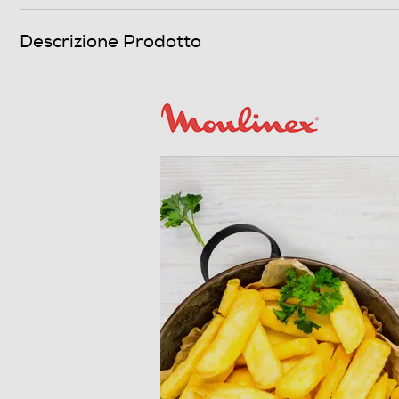
Descrizione Prodotto
Dotazioni - Personalizzazioni
Cestello girevole
Cestello estraibile
Cestello saliscendi
Vasca olio estraibile
Rubinetto svuota olio
Oblò
Pareti fredde
Coperchio staccabile/lavabile
Vaschetta raccogli-condensa