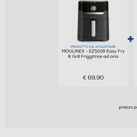
Altre funzioni
PRODOTTO DA ACQUISTARE
MOULINEX - EZ5018 Easy Fry
& Grill Friggitrice ad aria
€ 69,90
Parti lavabili lavastoviglie
prezzo p
Segnale di fine cottura
Autospegnimento