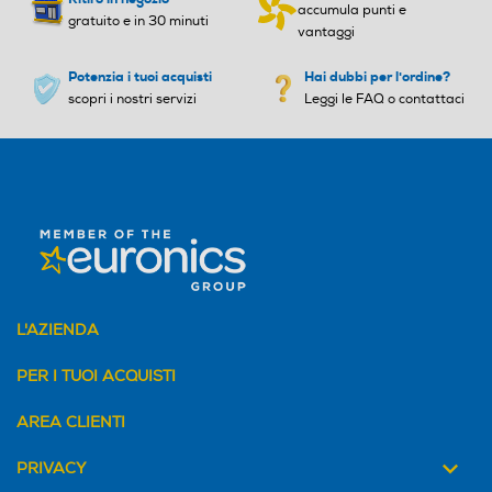
Autospegnimento
Autospegnimento
accumula punti e
gratuito e in 30 minuti
vantaggi
Potenzia i tuoi acquisti
Hai dubbi per l'ordine?
scopri i nostri servizi
Leggi le FAQ o contattaci
Altre funzioni
Altre funzioni
Funzione di cottura a vapo
re, Funzione di cottura a va
pore e frittura, 19 metodi di
cottura, pulizia cestello a va
pore, cottura sincronizzata
L'AZIENDA
PER I TUOI ACQUISTI
Cestello girevole
Cestello girevole
AREA CLIENTI
PRIVACY
Cestello estraibile
Cestello estraibile