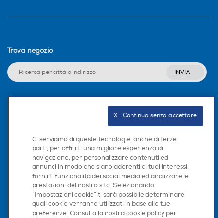
Cestello saliscendi
Cestello saliscendi
Trova negozio
INVIA
Vasca olio estraibile
Vasca olio estraibile
Seguici sui social
X   Continua senza accettare
Rubinetto svuota olio
Rubinetto svuota olio
Ci serviamo di queste tecnologie, anche di terze
parti, per offrirti una migliore esperienza di
navigazione, per personalizzare contenuti ed
Scarica la nostra app
annunci in modo che siano aderenti ai tuoi interessi,
Oblò
Oblò
fornirti funzionalità dei social media ed analizzare le
prestazioni del nostro sito. Selezionando
“Impostazioni cookie” ti sarà possibile determinare
quali cookie verranno utilizzati in base alle tue
preferenze. Consulta la nostra cookie policy per