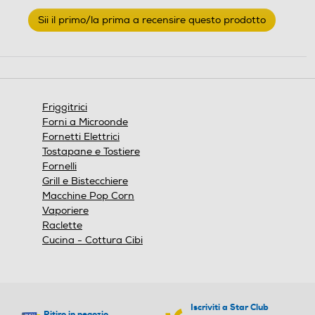
rchio
rchio
Nessuna
Sii il primo/la prima a recensire questo prodotto
valutazione
.
Questa
azione
Filtrazione olio automatica
Filtrazione olio automatica
aprirà
una
finestra
Friggitrici
modale.
Forni a Microonde
Filtro antiodore
Filtro antiodore
Fornetti Elettrici
Tostapane e Tostiere
Fornelli
Grill e Bistecchiere
Parti lavabili lavastoviglie
Parti lavabili lavastoviglie
Macchine Pop Corn
Vaporiere
Raclette
Cucina - Cottura Cibi
Segnale di fine cottura
Segnale di fine cottura
Iscriviti a Star Club
Ritiro in negozio