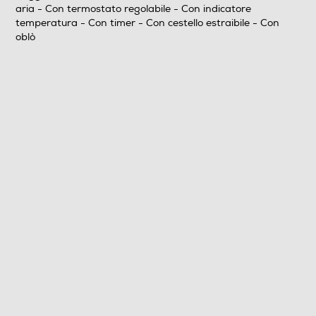
aria - Con termostato regolabile - Con indicatore
Filtro antiodore
temperatura - Con timer - Con cestello estraibile - Con
oblò
Parti lavabili lavastoviglie
Segnale di fine cottura
Autospegnimento
Dotazioni - Personalizzazioni
Cestello girevole