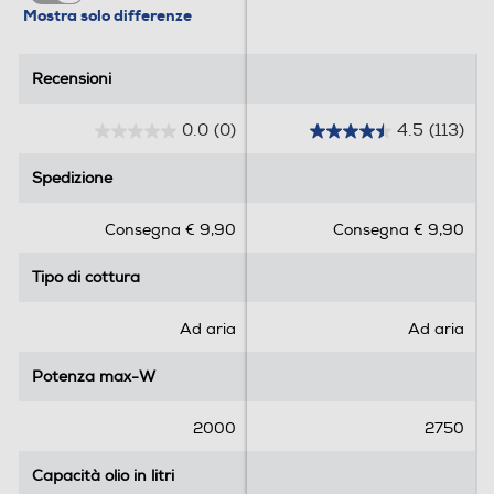
Mostra solo differenze
Materiale della vasca
Metallo antiaderente
Recensioni
Recensioni
Altre caratteristiche
0.0
(0)
4.5
(113)
0
4
Pannello di controllo Digitale Temperatura massima
.
.
Spedizione
Spedizione
80-200 °C Funzione Timer 1-60 minuti Spegnimento
0
5
automatico Protezione al surriscaldamento Senza PFAS
s
s
Consegna € 9,90
Consegna € 9,90
Facile da pulire
u
u
5
5
Tipo di cottura
Tipo di cottura
s
s
Dimensioni - Peso
t
t
e
e
Ad aria
Ad aria
Altezza-mm
l
l
l
l
Potenza max-W
Potenza max-W
294
e
e
.
.
Larghezza-mm
2000
2750
1
1
267
Capacità olio in litri
Capacità olio in litri
3