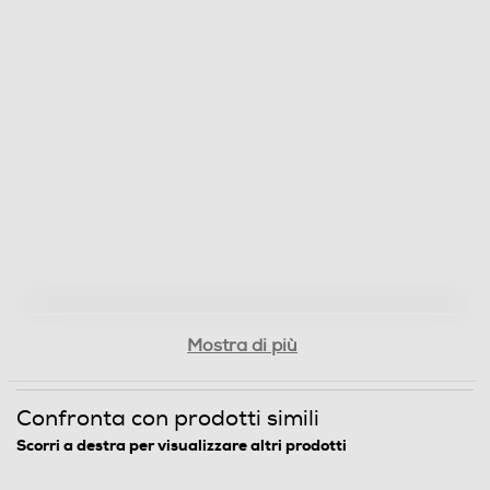
Cestello estraibile
Cestello saliscendi
Vasca olio estraibile
Rubinetto svuota olio
Mostra di più
Oblò
Confronta con prodotti simili
Scorri a destra per visualizzare altri prodotti