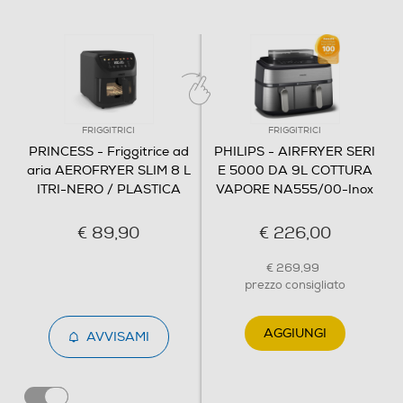
Pareti fredde
Coperchio staccabile/lavabile
FRIGGITRICI
FRIGGITRICI
PRINCESS - Friggitrice ad
PHILIPS - AIRFRYER SERI
Vaschetta raccogli-condensa
aria AEROFRYER SLIM 8 L
E 5000 DA 9L COTTURA
ITRI-NERO / PLASTICA
VAPORE NA555/00-Inox
Base antiscivolo
€ 89,90
€ 226,00
€ 269,99
prezzo consigliato
Avvolgicavo
AGGIUNGI
AVVISAMI
Dettagli strutturali