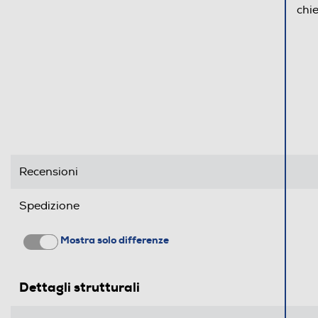
chi
Parti lavabili lavastoviglie
Informazioni sulla sicurezza del prodotto
Clicca qui
Recensioni
Spedizione
Mostra solo differenze
Dettagli strutturali