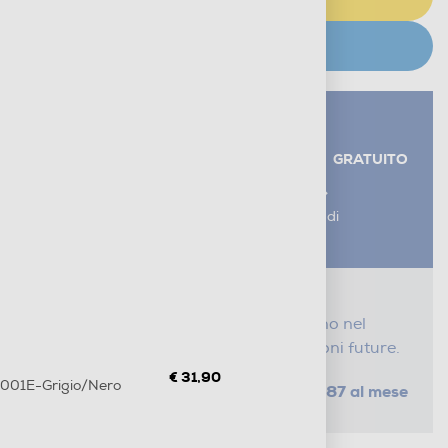
CERCA NEGOZIO
Servizi aggiuntivi alla consegna*
RITIRO USATO RAEE
GRATUITO
AGGIUNGI UN SERVIZIO
*I servizi sono esclusi dal costo di
consegna
Proteggi il tuo acquisto
Con i nostri servizi Serena, ti seguiamo nel
tempo e risparmi sui costi di riparazioni future.
€ 31,90
1001E-Grigio/Nero
da € 1,87 al mese
SELEZIONA UN PIANO
Metodi di pagamento e finanziamenti