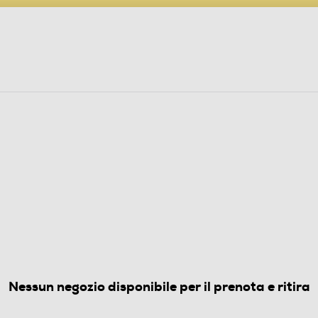
PARTECIPA AL CONCORSO ANNIVERSARIO
ine
 Audio
Elettrodomestici
Foto, Video, Droni
ECCHIERE
rill 1000W BXGR1001E-
(0)
Nessun negozio disponibile per il prenota e ritira