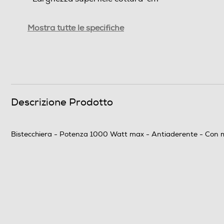
Profondità superficie cottura-cm
Mostra tutte le specifiche
Dimensioni - Peso
Altezza-mm
Larghezza-mm
Descrizione Prodotto
Profondità-mm
Bistecchiera - Potenza 1000 Watt max - Antiaderente - Con m
Peso-Kg
Prestazioni
Potenza max-W
Dotazioni - Personalizzazioni