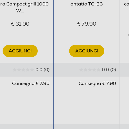
era Compact grill 1000
ontatto TC-23
ca
W
…
€ 31,90
€ 79,90
AGGIUNGI
AGGIUNGI
0.0
(0)
0.0
(0)
0
0
.
.
Consegna € 7,90
Consegna € 7,90
0
0
s
s
u
u
5
5
s
s
t
t
e
e