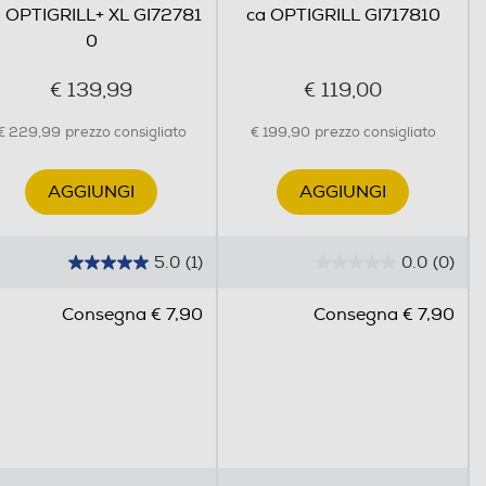
 OPTIGRILL+ XL GI72781
ca OPTIGRILL GI717810
0
€ 139,99
€ 119,00
€ 229,99
prezzo consigliato
€ 199,90
prezzo consigliato
AGGIUNGI
AGGIUNGI
5.0
(1)
0.0
(0)
5
0
.
.
Consegna € 7,90
Consegna € 7,90
0
0
s
s
u
u
5
5
s
s
t
t
e
e