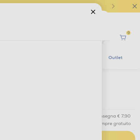
0
Ciao
Mobilità Elettrica
Lifestyle
Outlet
€ 31,90
IVA e contributo RAEE inclusi
Acquisto online
con consegna € 7,90
Ritiro in negozio
in 30 minuti e sempre gratuito
AGGIUNGI AL CARRELLO