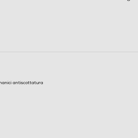
21
90
270
240
anici antiscottatura
0,7
1000