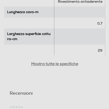
Rivestimento antiaderente
Lunghezza cavo-m
Lunghezza cavo-m
0,7
Larghezza superficie cottu
Larghezza superficie cottu
ra-cm
ra-cm
29
Profondità superficie cottu
Profondità superficie cottu
Mostra tutte le specifiche
ra-cm
ra-cm
23
Materiale griglia di cottura
Materiale griglia di cottura
Recensioni
★★★★★