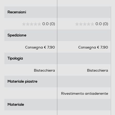
Recensioni
Recensioni
0.0
(0)
0.0
(0)
0
0
.
.
Spedizione
Spedizione
0
0
s
s
Consegna € 7,90
Consegna € 7,90
u
u
5
5
Tipologia
Tipologia
s
s
t
t
e
e
Bistecchiera
Bistecchiera
l
l
l
l
Materiale piastre
Materiale piastre
e
e
.
.
Rivestimento antiaderente
Materiale
Materiale