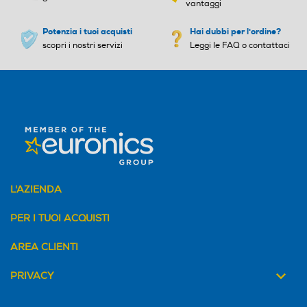
Termostato regolabile
Termostato regolabile
vantaggi
Potenzia i tuoi acquisti
Hai dubbi per l'ordine?
scopri i nostri servizi
Leggi le FAQ o contattaci
Timer
Timer
Interruttore on/off
Interruttore on/off
Antiaderente
Antiaderente
L'AZIENDA
PER I TUOI ACQUISTI
AREA CLIENTI
Piastre removibili
Piastre removibili
PRIVACY