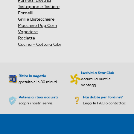
Fornelli
Spie calore residuo
Spie calore residuo
Grill e Bistecchiere
Macchine Pop Corn
Vaporiere
Raclette
Timer
Timer
Cucina - Cottura Cibi
Altre caratteristiche
Altre caratteristiche
Iscriviti a Star Club
Ritiro in negozio
accumula punti e
gratuito e in 30 minuti
vantaggi
Posizionamento comandi
Posizionamento comandi
Potenzia i tuoi acquisti
Hai dubbi per l'ordine?
scopri i nostri servizi
Leggi le FAQ o contattaci
Frontali
Frontali
Predisposizione coperchio
Predisposizione coperchio
Accensione integrata nella manopola
Sarà sufficiente ruotare la manopola per aprire
l'alimentazione del gas, premere la manopola