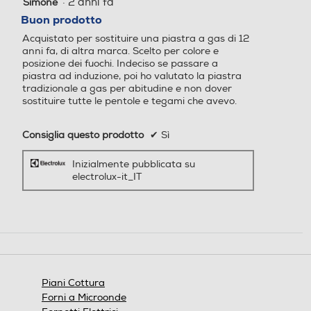
Tipo di accensione
Tipo di accensione
Acquistato per sostituire una piastra a gas di 12
stelle.
anni fa, di altra marca. Scelto per colore e
posizione dei fuochi. Indeciso se passare a
Elettronica nelle manopole
Elettronica nelle manopole
piastra ad induzione, poi ho valutato la piastra
tradizionale a gas per abitudine e non dover
Controlli a manopole
Controlli a manopole
sostituire tutte le pentole e tegami che avevo.
Consiglia questo prodotto
✔
Sì
Valvola di sicurezza piano
Valvola di sicurezza piano
Inizialmente pubblicata su
electrolux-it_IT
Controlli digitali
Controlli digitali
Protezione uso accidentale
Protezione uso accidentale
Piani Cottura
Forni a Microonde
Fornetti Elettrici
Tostapane e Tostiere