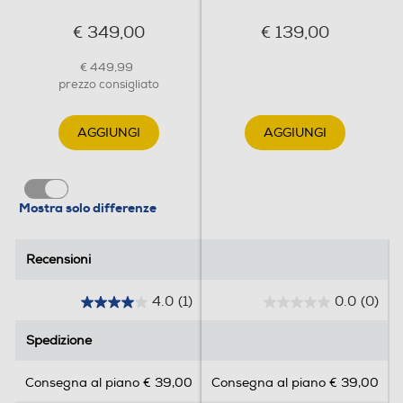
€ 449,99
prezzo consigliato
AGGIUNGI
AGGIUNGI
Mostra solo differenze
Recensioni
Recensioni
4.0
(1)
0.0
(0)
4
0
.
.
Spedizione
Spedizione
0
0
s
s
Consegna al piano € 39,00
Consegna al piano € 39,00
u
u
5
5
Tipo di piano
Tipo di piano
s
s