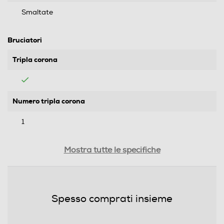
Smaltate
Bruciatori
Tripla corona
Numero tripla corona
1
Numero di bruciatori gas
Mostra tutte le specifiche
4
Numero totale di fuochi
Spesso comprati insieme
4