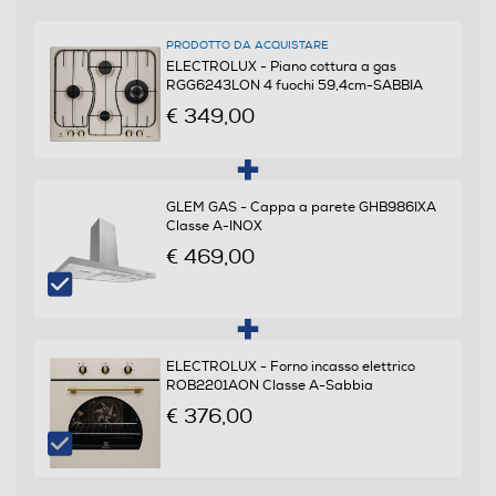
Funzioni e Plus
PRODOTTO DA ACQUISTARE
Tipo di accensione
ELECTROLUX - Piano cottura a gas
RGG6243LON 4 fuochi 59,4cm-SABBIA
Elettronica nelle manopole
€ 349,00
Controlli a manopole
GLEM GAS - Cappa a parete GHB986IXA
Classe A-INOX
€ 469,00
Valvola di sicurezza piano
ELECTROLUX - Forno incasso elettrico
ROB2201AON Classe A-Sabbia
Dettagli strutturali
€ 376,00
Posizionamento comandi
Frontali
prezzo per 3 prodotti