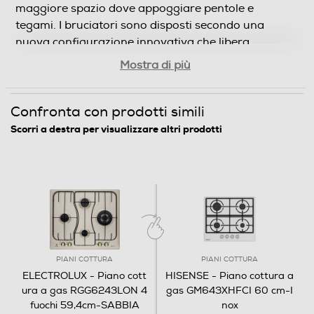
maggiore spazio dove appoggiare pentole e
tegami. I bruciatori sono disposti secondo una
nuova configurazione innovativa che libera
Mostra di più
maggiore spazio.
Confronta con prodotti simili
Scorri a destra per visualizzare altri prodotti
PIANI COTTURA
PIANI COTTURA
ELECTROLUX - Piano cott
HISENSE - Piano cottura a
ura a gas RGG6243LON 4
gas GM643XHFCI 60 cm-I
fuochi 59,4cm-SABBIA
nox
€ 349,00
€ 139,00