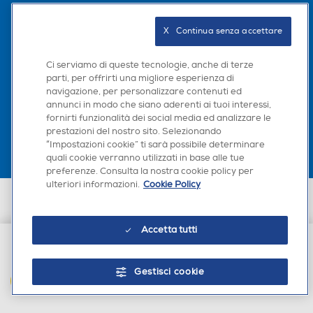
Altezza incasso-mm
Altezza incasso-mm
X   Continua senza accettare
41
Ci serviamo di queste tecnologie, anche di terze
Scarica la nostra app
Larghezza incasso-mm
Larghezza incasso-mm
parti, per offrirti una migliore esperienza di
navigazione, per personalizzare contenuti ed
560
annunci in modo che siano aderenti ai tuoi interessi,
fornirti funzionalità dei social media ed analizzare le
prestazioni del nostro sito. Selezionando
Profondità incasso-mm
Profondità incasso-mm
“Impostazioni cookie” ti sarà possibile determinare
quali cookie verranno utilizzati in base alle tue
480
Euronics Italia SpA. Sede legale Via Montefeltro, 6/a 20156 Milano
preferenze. Consulta la nostra cookie policy per
Partita Iva, Codice Fiscale e iscrizione CCIAA Milano Monza Brianza Lodi
ulteriori informazioni.
Cookie Policy
n. 13337170156. Codice intermediario SDI: HHBD9AK. Vendite soggette
Assorbimento max elettric
Assorbimento max elettric
agli Artt. 45 e ss del Codice del Consumo in tema di Diritti dei
o-kW
o-kW
Consumatori.
Accetta tutti
€ 349,00
Gestisci cookie
AGGIUNGI AL CARRELLO