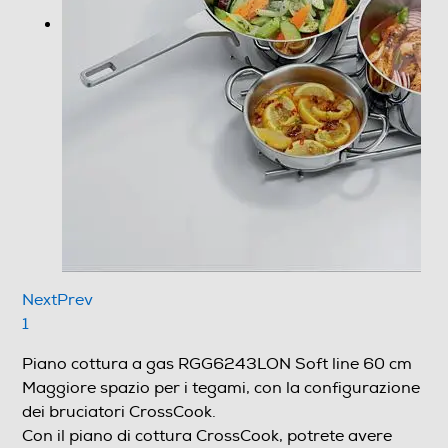
alle vostre avventure culinarie. Sistema di sicurezza
Sicurgas Nel caso in cui la fiamma del vostro bruciatore
a gas si spenga, la tecnologia innovativa di questo
piano cottura lo rileva, e interrompe immediatamente
l'erogazione di gas.
Informazioni sulla sicurezza del prodotto
Clicca qui
Next
Prev
1
Piano cottura a gas RGG6243LON Soft line 60
cm
Maggiore spazio per i tegami, con la
configurazione dei bruciatori CrossCook.
Con il piano di cottura CrossCook, potrete avere