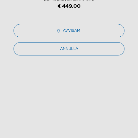
€ 449,00
1
/
5
AVVISAMI
WHIRLPOOL - Piano cottura a gas ELEMENTS GOA
ANNULLA
6423/NB1 86 cm-Nero
5.0
(1)
Dettagli Prodotto
Confronta
€ 449,99
IVA e contributo RAEE inclusi
Ritiro in negozio
in 30 minuti e sempre gratuito