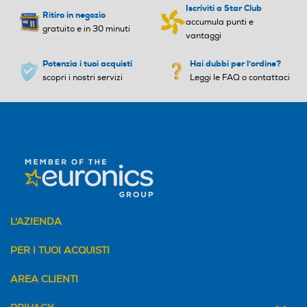
Posizionamento comandi
Posizionamento comandi
Iscriviti a Star Club
Ritiro in negozio
accumula punti e
gratuito e in 30 minuti
vantaggi
Frontali
Frontali
Potenzia i tuoi acquisti
Hai dubbi per l'ordine?
Predisposizione coperchio
Predisposizione coperchio
scopri i nostri servizi
Leggi le FAQ o contattaci
Coperchio
Coperchio
Altezza-mm
Altezza-mm
L'AZIENDA
50
89
PER I TUOI ACQUISTI
Larghezza-mm
Larghezza-mm
AREA CLIENTI
860
600