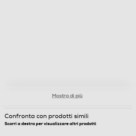
Protezione uso accidentale
Valvola di sicurezza piano
Spie calore residuo
Timer
Mostra di più
Altre caratteristiche
Confronta con prodotti simili
Scorri a destra per visualizzare altri prodotti
1000