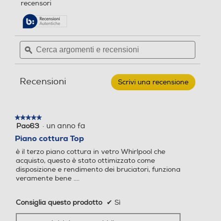
Numero totale di fuochi
recensori
Numero totale di fuochi
5
pagina
stelle.
delle
Leggi
5
4
recensioni.
recensioni
per
Cerca
Cerca
WHIRLPOOL
Numero zone di cottura
Numero zone di cottura
argomenti
ϙ
argoment
-
Piano
e
e
cottura
recensioni
recensio
5
a
Recensioni
gas
Scrivi una recensione
.
ELEMENTS
Questa
Tipo di accensione
Tipo di accensione
GOA
azione
6423/NB1
aprirà
86
Elettronica nelle manopole
Elettronica nelle manopole
★★★★★
★★★★★
una
cm-
·
un anno fa
Pao63
5
Nero
finestra
su
Controlli a manopole
Controlli a manopole
Piano cottura Top
modale.
5
è il terzo piano cottura in vetro Whirlpool che
stelle.
acquisto, questo è stato ottimizzato come
disposizione e rendimento dei bruciatori, funziona
veramente bene ....
Controlli digitali
Controlli digitali
Consiglia questo prodotto
✔
Sì