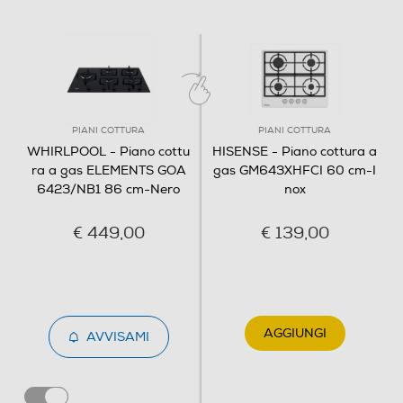
Dettagli strutturali
Posizionamento comandi
Frontali
Predisposizione coperchio
PIANI COTTURA
PIANI COTTURA
WHIRLPOOL - Piano cottu
HISENSE - Piano cottura a
ra a gas ELEMENTS GOA
gas GM643XHFCI 60 cm-I
6423/NB1 86 cm-Nero
nox
Coperchio
€ 449,00
€ 139,00
Dimensioni - Peso
Altezza-mm
AGGIUNGI
AVVISAMI
50
Larghezza-mm