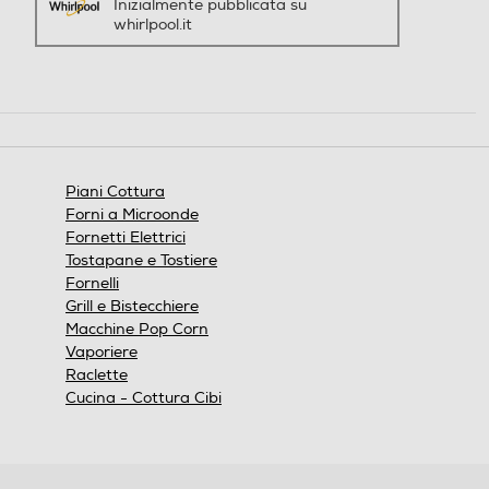
Inizialmente pubblicata su
Protezione uso accidentale
Protezione uso accidentale
whirlpool.it
Valvola di sicurezza piano
Valvola di sicurezza piano
Piani Cottura
Spie calore residuo
Spie calore residuo
Forni a Microonde
Fornetti Elettrici
Tostapane e Tostiere
Fornelli
Timer
Timer
Grill e Bistecchiere
Macchine Pop Corn
Vaporiere
Raclette
Cucina - Cottura Cibi
Altre caratteristiche
Altre caratteristiche
1000