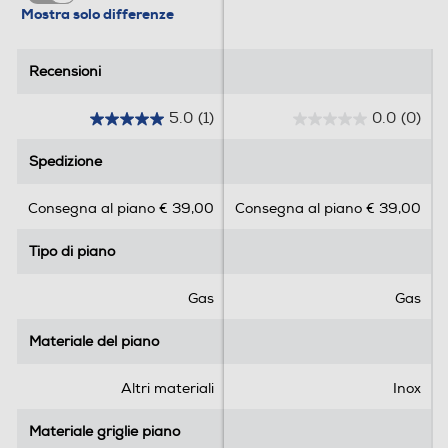
Mostra solo differenze
860
Profondità-mm
Recensioni
Recensioni
510
5.0
(1)
0.0
(0)
5
0
.
.
Peso-Kg
Spedizione
Spedizione
0
0
s
s
17,5
Consegna al piano € 39,00
Consegna al piano € 39,00
u
u
5
5
Altezza incasso-mm
Tipo di piano
Tipo di piano
s
s
t
t
41
e
e
Gas
Gas
Larghezza incasso-mm
l
l
l
l
Materiale del piano
Materiale del piano
840
e
e
.
.
Altri materiali
Inox
Profondità incasso-mm
1
r
Materiale griglie piano
Materiale griglie piano
490
e