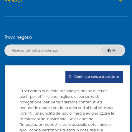
PRIVACY
Profondità-mm
Profondità-mm
510
520
Peso-Kg
Peso-Kg
Trova negozio
17,5
9,5
INVIA
Altezza incasso-mm
Altezza incasso-mm
41
41
Seguici sui social
X   Continua senza accettare
Larghezza incasso-mm
Larghezza incasso-mm
Ci serviamo di queste tecnologie, anche di terze
parti, per offrirti una migliore esperienza di
840
560
navigazione, per personalizzare contenuti ed
Scarica la nostra app
annunci in modo che siano aderenti ai tuoi interessi,
Profondità incasso-mm
Profondità incasso-mm
fornirti funzionalità dei social media ed analizzare le
prestazioni del nostro sito. Selezionando
490
480
“Impostazioni cookie” ti sarà possibile determinare
quali cookie verranno utilizzati in base alle tue