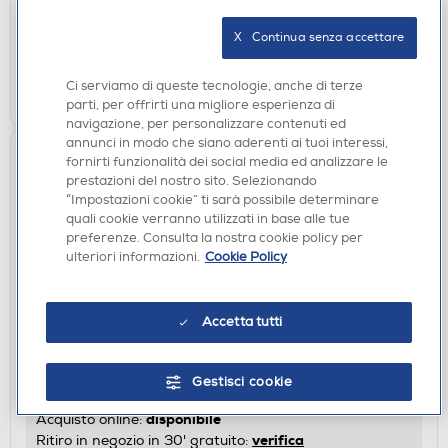
disponibile
Acquisto online:
X   Continua senza accettare
verifica
Ritiro in negozio in 30' gratuito:
Ci serviamo di queste tecnologie, anche di terze
AGGIUNGI
parti, per offrirti una migliore esperienza di
navigazione, per personalizzare contenuti ed
annunci in modo che siano aderenti ai tuoi interessi,
fornirti funzionalità dei social media ed analizzare le
prestazioni del nostro sito. Selezionando
“Impostazioni cookie” ti sarà possibile determinare
quali cookie verranno utilizzati in base alle tue
preferenze. Consulta la nostra cookie policy per
ulteriori informazioni.
Cookie Policy
ACCESSORI CUCINA
Accetta tutti
SMEG - TSSR02 (Pinze Tostapane)
€ 39,00
Gestisci cookie
disponibile
Acquisto online:
verifica
Ritiro in negozio in 30' gratuito: