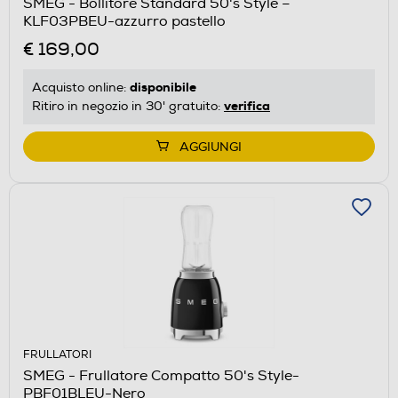
SMEG - Bollitore Standard 50's Style –
KLF03PBEU-azzurro pastello
€ 169,00
disponibile
Acquisto online:
verifica
Ritiro in negozio in 30' gratuito:
AGGIUNGI
FRULLATORI
SMEG - Frullatore Compatto 50's Style-
PBF01BLEU-Nero