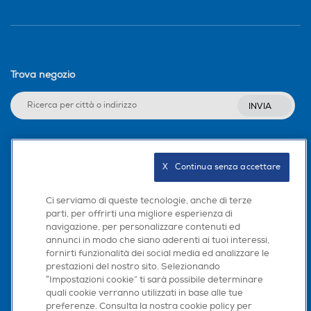
Trova negozio
INVIA
Seguici sui social
X   Continua senza accettare
Ci serviamo di queste tecnologie, anche di terze
parti, per offrirti una migliore esperienza di
navigazione, per personalizzare contenuti ed
Scarica la nostra app
annunci in modo che siano aderenti ai tuoi interessi,
fornirti funzionalità dei social media ed analizzare le
prestazioni del nostro sito. Selezionando
“Impostazioni cookie” ti sarà possibile determinare
quali cookie verranno utilizzati in base alle tue
preferenze. Consulta la nostra cookie policy per