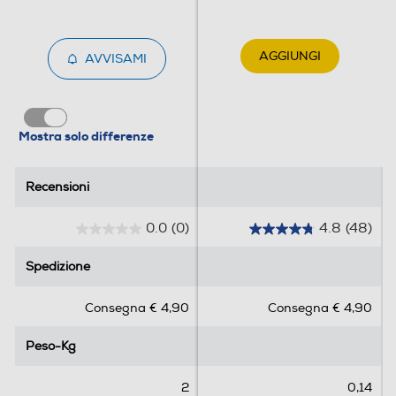
AGGIUNGI
AVVISAMI
Accessori, Caraffa, Macchine del caffè
Mostra solo differenze
Recensioni
Recensioni
Caraffa in Vetro con coperchio - Capacità 10 tazze -
Adatta per macchina da caffè Filtro.
0.0
(0)
4.8
(48)
0
4
.
.
Spedizione
Spedizione
0
8
s
s
Consegna € 4,90
Consegna € 4,90
u
u
5
5
Peso-Kg
Peso-Kg
s
s
t
t
e
e
2
0,14