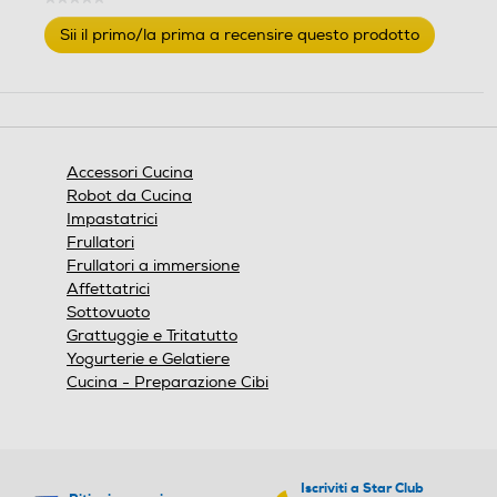
Nessuna
Sii il primo/la prima a recensire questo prodotto
valutazione
.
Questa
azione
aprirà
una
finestra
Accessori Cucina
modale.
Robot da Cucina
Impastatrici
Frullatori
Frullatori a immersione
Affettatrici
Sottovuoto
Grattuggie e Tritatutto
Yogurterie e Gelatiere
Cucina - Preparazione Cibi
Iscriviti a Star Club