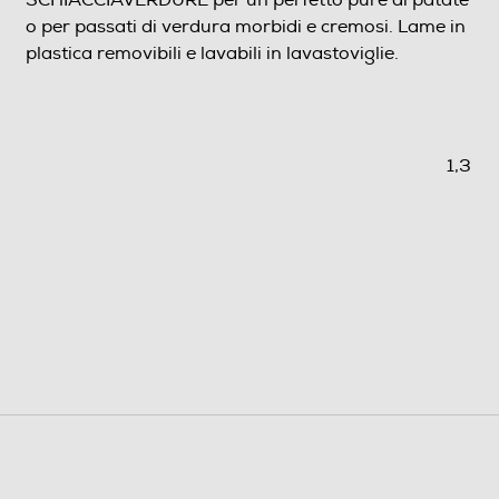
SCHIACCIAVERDURE per un perfetto purè di patate
o per passati di verdura morbidi e cremosi. Lame in
plastica removibili e lavabili in lavastoviglie.
1,3