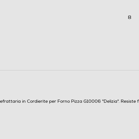
8
310
310
1,4
efrattaria in Cordierite per Forno Pizza G10006 "Delizia". Resiste 