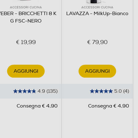
ACCESSORI CUCINA
ACCESSORI CUCINA
EBER - BRICCHETTI 8 K
LAVAZZA - MilkUp-Bianco
G FSC-NERO
€ 19,99
€ 79,90
AGGIUNGI
AGGIUNGI
4.9
(135)
5.0
(4)
4
5
.
.
Consegna € 4,90
Consegna € 4,90
9
0
s
s
u
u
5
5