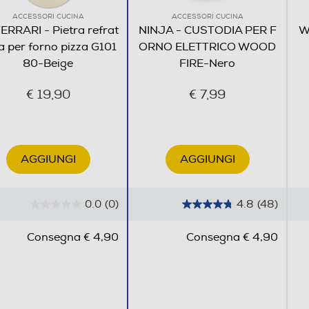
ACCESSORI CUCINA
ACCESSORI CUCINA
ERRARI - Pietra refrat
NINJA - CUSTODIA PER F
W
ia per forno pizza G101
ORNO ELETTRICO WOOD
80-Beige
FIRE-Nero
€ 19,90
€ 7,99
AGGIUNGI
AGGIUNGI
0.0
(0)
4.8
(48)
0
4
.
.
Consegna € 4,90
Consegna € 4,90
0
8
s
s
u
u
5
5