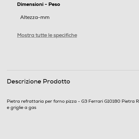
Dimensioni - Peso
Altezza-mm
Larghezza-mm
Mostra tutte le specifiche
Profondità-mm
Peso-Kg
Informazioni sulla sicurezza del prodotto
Descrizione Prodotto
Clicca qui
Pietra refrattaria per forno pizza - G3 Ferrari G10180 Pietra R
e griglie a gas