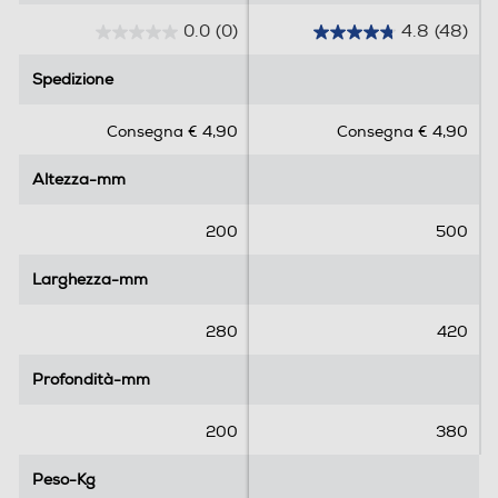
0.0
(0)
4.8
(48)
0
4
.
.
Spedizione
Spedizione
0
8
s
s
Consegna € 4,90
Consegna € 4,90
u
u
5
5
Altezza-mm
Altezza-mm
s
s
t
t
e
e
200
500
l
l
l
l
Larghezza-mm
Larghezza-mm
e
e
.
.
280
420
4
8
Profondità-mm
Profondità-mm
r
e
200
380
c
e
Peso-Kg
Peso-Kg
n