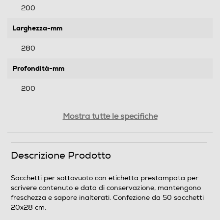
200
Larghezza-mm
280
Profondità-mm
200
Peso-Kg
Mostra tutte le specifiche
0,4
Descrizione Prodotto
Informazioni sulla sicurezza del prodotto
Clicca qui
Sacchetti per sottovuoto con etichetta prestampata per
scrivere contenuto e data di conservazione, mantengono
freschezza e sapore inalterati. Confezione da 50 sacchetti
20x28 cm.