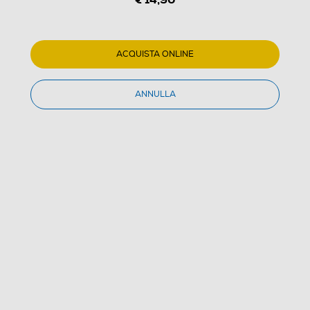
ACQUISTA ONLINE
1
/
3
ANNULLA
LAICA - VT3504-TRASPARENTE
(0)
Dettagli Prodotto
Confronta
€ 14,90
IVA e contributo RAEE inclusi
Acquisto online
con consegna € 4,90
Ritiro in negozio
in 30 minuti e sempre gratuito