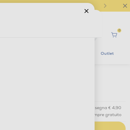
0
Ciao
Mobilità Elettrica
Lifestyle
Outlet
€ 39,90
IVA e contributo RAEE inclusi
Acquisto online
con consegna € 4,90
Ritiro in negozio
in 30 minuti e sempre gratuito
AGGIUNGI AL CARRELLO