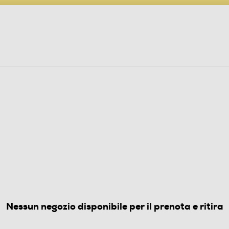
PARTECIPA AL CONCORSO ANNIVERSARIO
ine
 Audio
Elettrodomestici
Foto, Video, Droni
ORI CUCINA
(0)
Nessun negozio disponibile per il prenota e ritira