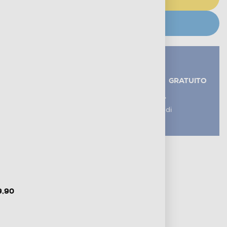
CERCA NEGOZIO
Servizi aggiuntivi alla consegna*
RITIRO USATO RAEE
GRATUITO
AGGIUNGI UN SERVIZIO
*I servizi sono esclusi dal costo di
consegna
Metodi di pagamento e finanziamenti
Informazioni sulla consegna
Diritto di recesso
9,90