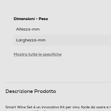
Dimensioni - Peso
Altezza-mm
Larghezza-mm
Profondità-mm
Mostra tutte le specifiche
Peso-Kg
Informazioni sulla sicurezza del prodotto
Clicca qui
Descrizione Prodotto
Smart Wine Set è un innovativo Kit per vino, facile da usare e ra