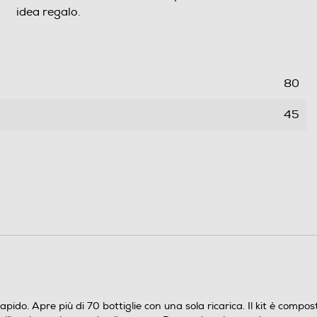
idea regalo.
80
45
77
0,53
pido. Apre più di 70 bottiglie con una sola ricarica. Il kit è compos