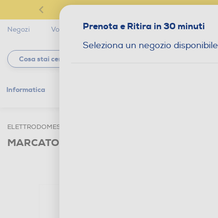
Prenota e Ritira in 30 minuti
Negozi
Volantini
Servizi
Star Club
Magaz
Seleziona un negozio disponibile
Informatica
Gaming
Telefonia
Tv e
ELETTRODOMESTICI
CUCINA - PREPARAZIONE CIBI
ACCESS
MARCATO - Trenette