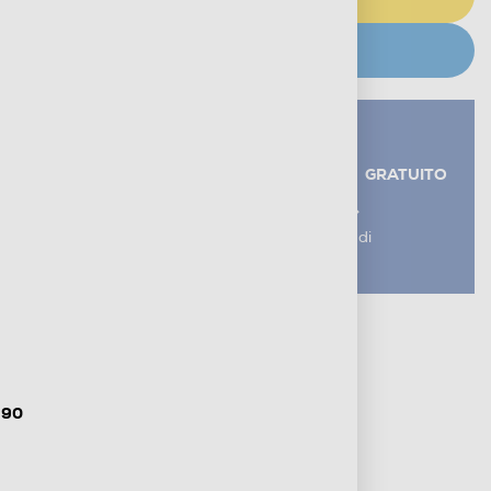
CERCA NEGOZIO
Servizi aggiuntivi alla consegna*
RITIRO USATO RAEE
GRATUITO
AGGIUNGI UN SERVIZIO
*I servizi sono esclusi dal costo di
consegna
Metodi di pagamento e finanziamenti
Informazioni sulla consegna
Diritto di recesso
,90