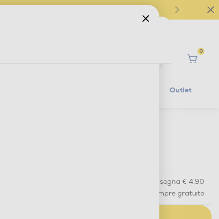
0
Ciao
Mobilità Elettrica
Lifestyle
Outlet
€ 26,90
IVA e contributo RAEE inclusi
Acquisto online
con consegna € 4,90
Ritiro in negozio
in 30 minuti e sempre gratuito
AGGIUNGI AL CARRELLO