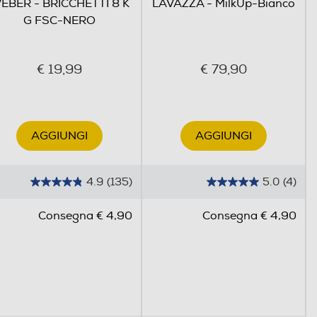
EBER - BRICCHETTI 8 K
LAVAZZA - MilkUp-Bianco
G FSC-NERO
€ 19,99
€ 79,90
AGGIUNGI
AGGIUNGI
4.9
(135)
5.0
(4)
4
5
.
.
Consegna € 4,90
Consegna € 4,90
9
0
s
s
u
u
5
5
s
s
t
t