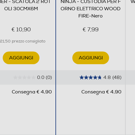
ER - SCATOLA 2 ROT
NINJA - CUSTODIA PER F
W
OLI 30CMX6M
ORNO ELETTRICO WOOD
FIRE-Nero
€ 10,90
€ 7,99
 21,50
prezzo consigliato
AGGIUNGI
AGGIUNGI
0.0
(0)
4.8
(48)
0
4
.
.
Consegna € 4,90
Consegna € 4,90
0
8
s
s
u
u
5
5
s
s
t
t