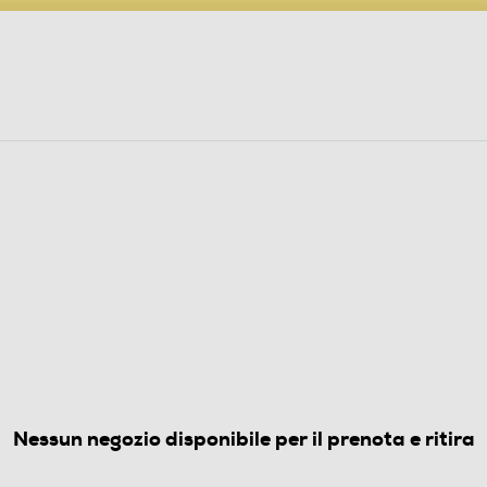
PARTECIPA AL CONCORSO ANNIVERSARIO
ine
 Audio
Elettrodomestici
Foto, Video, Droni
ORI CUCINA
(0)
Nessun negozio disponibile per il prenota e ritira