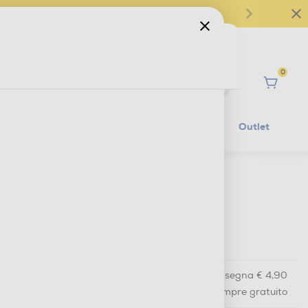
0
Ciao
Mobilità Elettrica
Lifestyle
Outlet
€ 10,90
IVA e contributo RAEE inclusi
€ 21,50
prezzo consigliato
Acquisto online
con consegna € 4,90
Ritiro in negozio
in 30 minuti e sempre gratuito