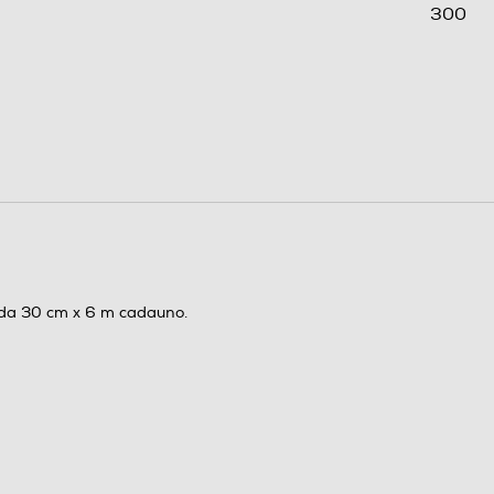
300
1,8
i da 30 cm x 6 m cadauno.