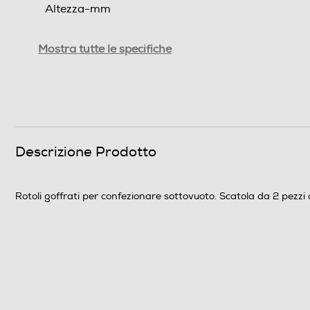
Altezza-mm
Peso-Kg
Mostra tutte le specifiche
Informazioni sulla sicurezza del prodotto
Clicca qui
Descrizione Prodotto
Rotoli goffrati per confezionare sottovuoto. Scatola da 2 pezz