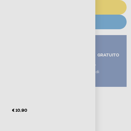
AGGIUNGI AL CARRELLO
CERCA NEGOZIO
Servizi aggiuntivi alla consegna*
RITIRO USATO RAEE
GRATUITO
AGGIUNGI UN SERVIZIO
*I servizi sono esclusi dal costo di
consegna
Metodi di pagamento e finanziamenti
Informazioni sulla consegna
Diritto di recesso
€ 10,90