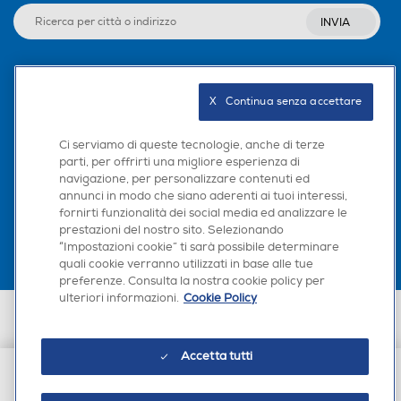
INVIA
Seguici sui social
X   Continua senza accettare
Ci serviamo di queste tecnologie, anche di terze
parti, per offrirti una migliore esperienza di
navigazione, per personalizzare contenuti ed
Scarica la nostra app
annunci in modo che siano aderenti ai tuoi interessi,
fornirti funzionalità dei social media ed analizzare le
prestazioni del nostro sito. Selezionando
“Impostazioni cookie” ti sarà possibile determinare
quali cookie verranno utilizzati in base alle tue
preferenze. Consulta la nostra cookie policy per
ulteriori informazioni.
Cookie Policy
Euronics Italia SpA. Sede legale Via Montefeltro, 6/a 20156 Milano
Partita Iva, Codice Fiscale e iscrizione CCIAA Milano Monza Brianza Lodi
n. 13337170156. Codice intermediario SDI: HHBD9AK. Vendite soggette
Accetta tutti
agli Artt. 45 e ss del Codice del Consumo in tema di Diritti dei
Consumatori.
€ 39,00