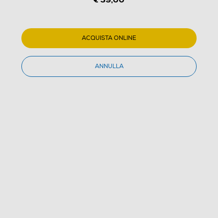
ACQUISTA ONLINE
1
/
5
ANNULLA
SMEG - TSSR02 (Pinze Tostapane)
(0)
Dettagli Prodotto
Confronta
€ 39,00
IVA e contributo RAEE inclusi
Acquisto online
con consegna € 4,90
Ritiro in negozio
in 30 minuti e sempre gratuito