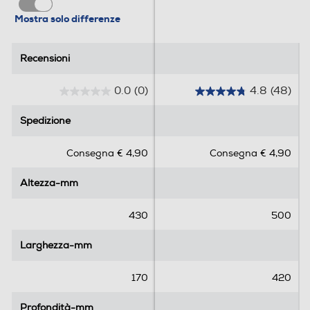
Mostra solo differenze
Recensioni
Recensioni
0.0
(0)
4.8
(48)
0
4
.
.
Spedizione
Spedizione
0
8
s
s
Consegna € 4,90
Consegna € 4,90
u
u
5
5
Altezza-mm
Altezza-mm
s
s
t
t
e
e
430
500
l
l
l
l
Larghezza-mm
Larghezza-mm
e
e
.
.
170
420
4
8
Profondità-mm
Profondità-mm