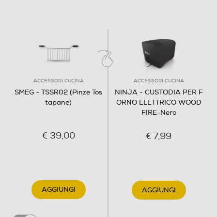
ACCESSORI CUCINA
ACCESSORI CUCINA
SMEG - TSSR02 (Pinze Tos
NINJA - CUSTODIA PER F
tapane)
ORNO ELETTRICO WOOD
FIRE-Nero
€ 39,00
€ 7,99
Accessori, 2 pinze per sandwich, Tostapane
Set pinze per toast (2 pz)
AGGIUNGI
AGGIUNGI