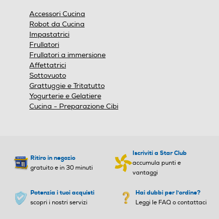
finestra
Accessori Cucina
modale.
Robot da Cucina
Impastatrici
Frullatori
Frullatori a immersione
Affettatrici
Sottovuoto
Grattuggie e Tritatutto
Yogurterie e Gelatiere
Cucina - Preparazione Cibi
Iscriviti a Star Club
Ritiro in negozio
accumula punti e
gratuito e in 30 minuti
vantaggi
Potenzia i tuoi acquisti
Hai dubbi per l'ordine?
scopri i nostri servizi
Leggi le FAQ o contattaci