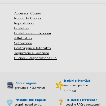
aprirà
una
finestra
Accessori Cucina
modale.
Robot da Cucina
Impastatrici
Frullatori
Frullatori a immersione
Affettatrici
Sottovuoto
Grattuggie e Tritatutto
Yogurterie e Gelatiere
Cucina - Preparazione Cibi
Iscriviti a Star Club
Ritiro in negozio
accumula punti e
gratuito e in 30 minuti
vantaggi
Potenzia i tuoi acquisti
Hai dubbi per l'ordine?
scopri i nostri servizi
Leggi le FAQ o contattaci