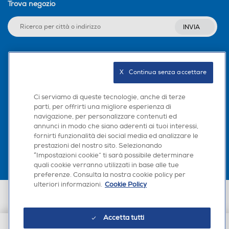
Trova negozio
INVIA
Seguici sui social
X   Continua senza accettare
Ci serviamo di queste tecnologie, anche di terze
parti, per offrirti una migliore esperienza di
navigazione, per personalizzare contenuti ed
Scarica la nostra app
annunci in modo che siano aderenti ai tuoi interessi,
fornirti funzionalità dei social media ed analizzare le
prestazioni del nostro sito. Selezionando
“Impostazioni cookie” ti sarà possibile determinare
quali cookie verranno utilizzati in base alle tue
preferenze. Consulta la nostra cookie policy per
ulteriori informazioni.
Cookie Policy
Euronics Italia SpA. Sede legale Via Montefeltro, 6/a 20156 Milano
Partita Iva, Codice Fiscale e iscrizione CCIAA Milano Monza Brianza Lodi
n. 13337170156. Codice intermediario SDI: HHBD9AK. Vendite soggette
Accetta tutti
agli Artt. 45 e ss del Codice del Consumo in tema di Diritti dei
Consumatori.