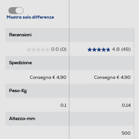
Mostra solo differenze
Recensioni
Recensioni
0.0
(0)
4.8
(48)
0
4
.
.
Spedizione
Spedizione
0
8
s
s
Consegna € 4,90
Consegna € 4,90
u
u
5
5
Peso-Kg
Peso-Kg
s
s
t
t
e
e
0,1
0,14
l
l
l
l
Altezza-mm
Altezza-mm
e
e
.
.
500
4