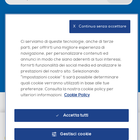
Seguici sui social
X   Continua senza accettare
Ci serviamo di queste tecnologie, anche di terze
parti, per offrirti una migliore esperienza di
navigazione, per personalizzare contenuti ed
Scarica la nostra app
annunci in modo che siano aderenti ai tuoi interessi,
fornirti funzionalità dei social media ed analizzare le
prestazioni del nostro sito. Selezionando
“Impostazioni cookie” ti sarà possibile determinare
quali cookie verranno utilizzati in base alle tue
preferenze. Consulta la nostra cookie policy per
ulteriori informazioni.
Cookie Policy
Euronics Italia SpA. Sede legale Via Montefeltro, 6/a 20156 Milano
Partita Iva, Codice Fiscale e iscrizione CCIAA Milano Monza Brianza Lodi
n. 13337170156. Codice intermediario SDI: HHBD9AK. Vendite soggette
Accetta tutti
agli Artt. 45 e ss del Codice del Consumo in tema di Diritti dei
Consumatori.
€ 37,90
Gestisci cookie
AGGIUNGI AL CARRELLO