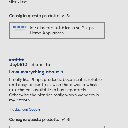
silenzioso.
Consiglia questo prodotto
✔
Sì
Inizialmente pubblicata su Philips
Home Appliances
Accessorio minitritatutto
Accessorio minitritatutto
★★★★★
★★★★★
·
3 anni fa
Joy0810
5
su
Love everything about it.
5
Accessorio frusta metallo
Accessorio frusta metallo
I really like Philips products, because it is reliable
stelle.
and easy to use. I just wish there was a whisk
attachment available to buy separately.
Otherwise the blender really works wonders in
my kitchen.
Accessori in dotazione
Accessori in dotazione
Traduci con Google
Bicchiere graduato, frusta i
Consiglia questo prodotto
✔
Sì
n acciaio inox, tritatutto