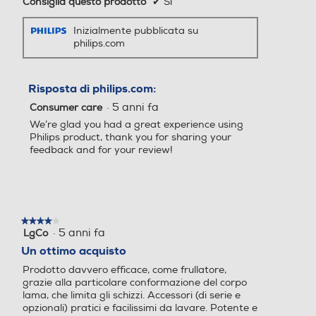
Consiglia questo prodotto
✔
Sì
Inizialmente pubblicata su
Sistema di sicurezza
Sistema di sicurezza
philips.com
Risposta di philips.com:
Base antiscivolo
Base antiscivolo
·
5 anni fa
Consumer care
We’re glad you had a great experience using
Philips product, thank you for sharing your
feedback and for your review!
Parti lavabili lavastoviglie
Parti lavabili lavastoviglie
★★★★★
★★★★★
Altre funzioni
Altre funzioni
·
5 anni fa
LgCo
4
su
Un ottimo acquisto
5
Illuminaziona LED sui tasti,
Prodotto davvero efficace, come frullatore,
stelle.
Alimentazione: 220 – 240V
grazie alla particolare conformazione del corpo
~ 50/60Hz
lama, che limita gli schizzi. Accessori (di serie e
opzionali) pratici e facilissimi da lavare. Potente e