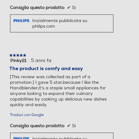
Consiglia questo prodotto
✔
Sì
Inizialmente pubblicata su
philips.com
★★★★★
★★★★★
·
5 anni fa
Pinky21
5
su
The product is comfy and easy
5
[This review was collected as part of a
stelle.
promotion.] I gave 5 star,because I like the
Handblender,it's a staple small appliances for
anyone looking to expand their culinary
capabilities by cooking up delicious new dishes
quickly and easily.
Traduci con Google
Consiglia questo prodotto
✔
Sì
Inizialmente pubblicata su