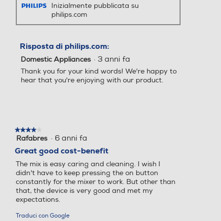
Inizialmente pubblicata su
philips.com
Risposta di philips.com:
·
3 anni fa
Domestic Appliances
Thank you for your kind words! We're happy to
hear that you're enjoying with our product.
★★★★★
★★★★★
·
6 anni fa
Rafabres
4
su
Great good cost-benefit
5
The mix is easy caring and cleaning. I wish I
stelle.
didn't have to keep pressing the on button
constantly for the mixer to work. But other than
that, the device is very good and met my
expectations.
Traduci con Google