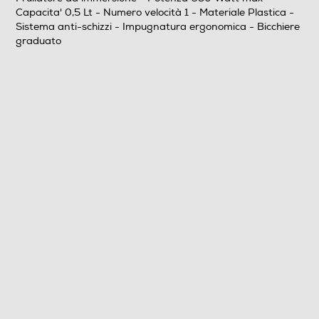
Capacita' 0,5 Lt - Numero velocità 1 - Materiale Plastica -
Prestazioni
Sistema anti-schizzi - Impugnatura ergonomica - Bicchiere
graduato
Potenza max-W
650
Capacità-l
0,5
Numero di velocità
1
Descrizione
Descrizione marketing
Riscopri ogni giorno la semplicità dei pasti sani fatti in
casa grazie al potente motore e all'esclusivo design