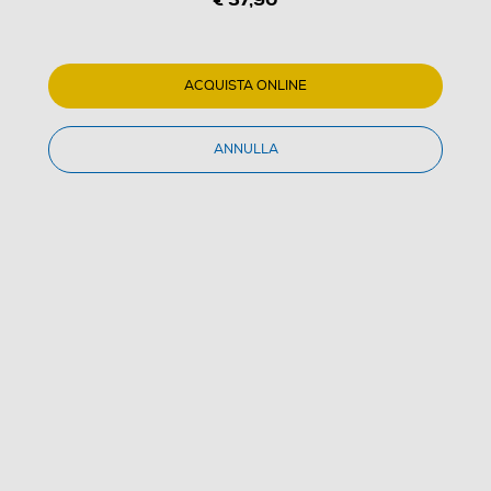
ACQUISTA ONLINE
1
/
5
ANNULLA
PHILIPS - HR2534/00
4.6
(14)
Dettagli Prodotto
Confronta
€ 37,90
IVA e contributo RAEE inclusi
€ 49,99
prezzo consigliato
Acquisto online
con consegna € 4,90