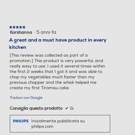
★★★★★
★★★★★
·
5 anni fa
Korshanna
5
su
A great and a must have product in every
Avvolgicavo
Avvolgicavo
5
kitchen
stelle.
[This review was collected as part of a
promotion.] This product is very powerful, and
really easy to use. I used it several times within
Bicchiere graduato
Bicchiere graduato
the first 2 weeks that I got it and was able to
chop my vegetables much faster than my
previous chopper and the whisk helped me
create my first Tiramisu cake.
Supporto da parete
Supporto da parete
Traduci con Google
Consiglia questo prodotto
✔
Sì
Inizialmente pubblicata su
Selettore di velocità
Selettore di velocità
philips.com