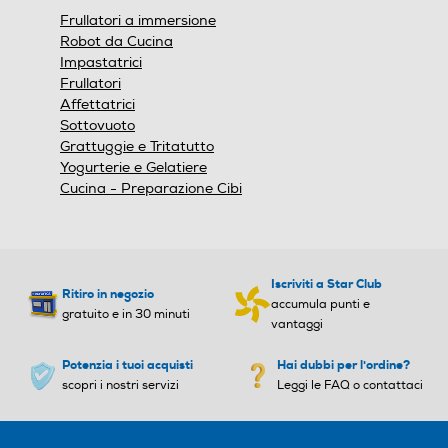
Frullatori a immersione
Robot da Cucina
Impastatrici
Frullatori
Affettatrici
Sottovuoto
Grattuggie e Tritatutto
Yogurterie e Gelatiere
Cucina - Preparazione Cibi
Iscriviti a Star Club
Ritiro in negozio
accumula punti e
gratuito e in 30 minuti
vantaggi
Potenzia i tuoi acquisti
Hai dubbi per l'ordine?
scopri i nostri servizi
Leggi le FAQ o contattaci