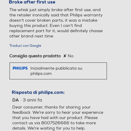
Broke after first use
5
The whisk just simply broke after first use, and
stelle.
Impugnatura ergonomica
Impugnatura ergonomica
the retailer ironically said that Philips warranty
doesn't cover broken parts, it was a mistake
buying this product. Even I can't find
replacement part for it, would definitely choose
other brand next time
Lame removibili
Lame removibili
Traduci con Google
Consiglia questo prodotto
✘
No
Lama tritaghiaccio
Lama tritaghiaccio
Inizialmente pubblicata su
philips.com
Tipo di lame
Tipo di lame
Risposta di philips.com:
·
3 anni fa
DA
ProBland
Lame in acciaio inox
Dear consumer, thanks for sharing your
feedback. We're sorry to hear your experience
that you have had with our product. Please
contact us via 8007526666 to take more
details. We're waiting for you to help.