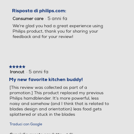
Elettronico
Manuale
Risposta di philips.com:
Tasto espulsione asta
Tasto espulsione asta
·
5 anni fa
Consumer care
We’re glad you had a great experience using
Philips product, thank you for sharing your
feedback and for your review!
Cordless
Cordless
No
No
★★★★★
★★★★★
Tasto Pulse
Tasto Pulse
·
5 anni fa
Ironcut
5
su
My new favorite kitchen buddy!
5
[This review was collected as part of a
stelle.
promotion.] This product replaced my previous
Funzione turbo
Funzione turbo
Philips hamdblender. It’s more powerful, less
noisy and somehow (and I think that is related to
blades design and orientation) leas food gets
splattered or stuck in the blades
Sistema anti-schizzi
Sistema anti-schizzi
Traduci con Google