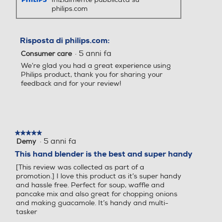
philips.com
Risposta di philips.com:
·
5 anni fa
Consumer care
We’re glad you had a great experience using
Philips product, thank you for sharing your
feedback and for your review!
★★★★★
★★★★★
·
5 anni fa
Demy
5
su
This hand blender is the best and super handy
5
[This review was collected as part of a
stelle.
promotion.] I love this product as it’s super handy
and hassle free. Perfect for soup, waffle and
pancake mix and also great for chopping onions
and making guacamole. It’s handy and multi-
tasker