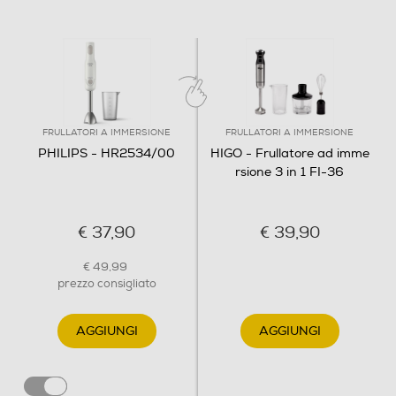
Tipo di lame
ProBland
Avvolgicavo
FRULLATORI A IMMERSIONE
FRULLATORI A IMMERSIONE
PHILIPS - HR2534/00
HIGO - Frullatore ad imme
rsione 3 in 1 FI-36
Bicchiere graduato
€ 37,90
€ 39,90
Supporto da parete
€ 49,99
prezzo consigliato
AGGIUNGI
AGGIUNGI
Funzioni e Plus
Selettore di velocità