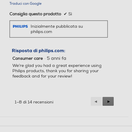
Traduci con Google
Consiglia questo prodotto
✔
Sì
Inizialmente pubblicata su
philips.com
Risposta di philips.com:
·
5 anni fa
Consumer care
We’re glad you had a great experience using
Philips products, thank you for sharing your
feedback and for your review!
Precedente
◄
Successiva
►
1–8 di 14 recensioni
Reviews
Reviews