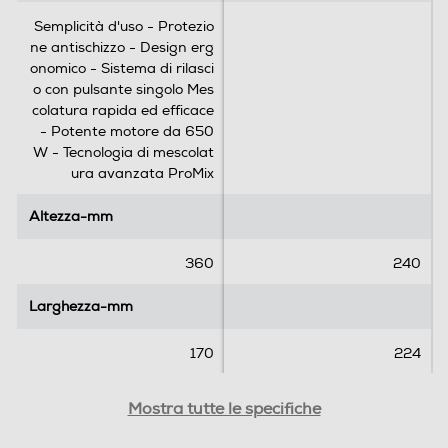
e
Semplicità d'uso - Protezio
c
Sistema di sicurezza
ne antischizzo - Design erg
e
onomico - Sistema di rilasci
n
o con pulsante singolo Mes
s
colatura rapida ed efficace
Base antiscivolo
i
- Potente motore da 650
o
W - Tecnologia di mescolat
n
ura avanzata ProMix
i
Parti lavabili lavastoviglie
Altezza-mm
Altezza-mm
360
240
Accessori
Larghezza-mm
Larghezza-mm
Accessorio minitritatutto
170
224
Profondità-mm
Profondità-mm
Mostra tutte le specifiche
Accessorio frusta metallo
70
13