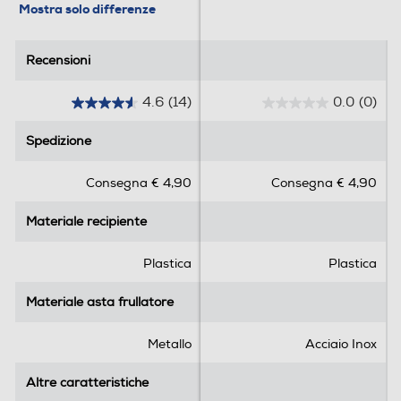
Mostra solo differenze
Elettronico
Recensioni
Recensioni
Tasto espulsione asta
4.6
(14)
0.0
(0)
4
0
.
.
Cordless
Spedizione
Spedizione
6
0
s
s
No
Consegna € 4,90
Consegna € 4,90
u
u
5
5
Tasto Pulse
Materiale recipiente
Materiale recipiente
s
s
t
t
e
e
Plastica
Plastica
l
l
Funzione turbo
l
l
Materiale asta frullatore
Materiale asta frullatore
e
e
.
.
Metallo
Acciaio Inox
1
Sistema anti-schizzi
4
Altre caratteristiche
Altre caratteristiche
r