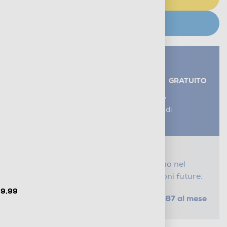
CERCA NEGOZIO
Servizi aggiuntivi alla consegna*
RITIRO USATO RAEE
GRATUITO
AGGIUNGI UN SERVIZIO
*I servizi sono esclusi dal costo di
consegna
Proteggi il tuo acquisto
Con i nostri servizi Serena, ti seguiamo nel
tempo e risparmi sui costi di riparazioni future.
49,99
da € 1,87 al mese
SELEZIONA UN PIANO
Metodi di pagamento e finanziamenti