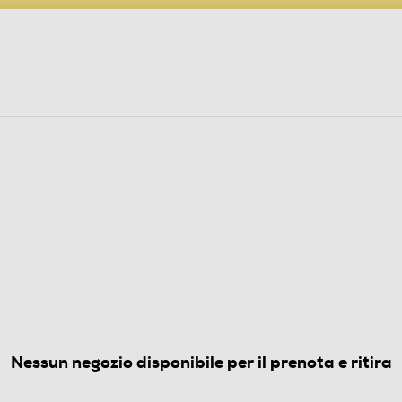
PARTECIPA AL CONCORSO ANNIVERSARIO
ine
 Audio
Elettrodomestici
Foto, Video, Droni
TORI
4.8
(28)
Nessun negozio disponibile per il prenota e ritira