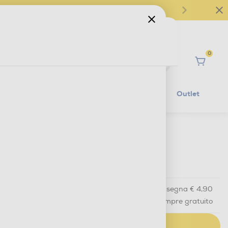
0
Ciao
Mobilità Elettrica
Lifestyle
Outlet
€ 49,99
IVA e contributo RAEE inclusi
Acquisto online
con consegna € 4,90
Ritiro in negozio
in 30 minuti e sempre gratuito
AGGIUNGI AL CARRELLO