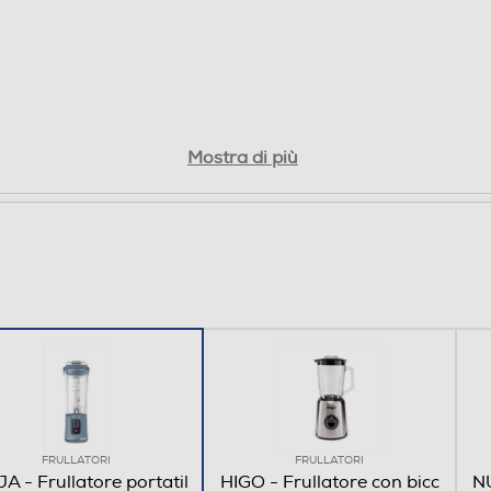
energie con il frullatore più compatto e silenzioso di
Ninja. Toccando un solo pulsante potrai realizzare
smoothie e bevande deliziose dove vuoi e quando
vuoi: in palestra, al parco, in auto o al lavoro, a te la
scelta! Affidati alla potenza di questo frullatore
Ninja dall’elegante design senza filo. Tecnologia
Mostra di più
Ninja Blast: Unisci ingredienti freschi e ghiaccio per
creare cremosi smoothie, delicati frullati proteici,
granite, cocktail a base di ghiaccio tritato, frappé e
iced latte… ma anche condimenti e salse. Il
recipiente rigato crea un potente vortice mentre il
potente gruppo di lame BlastBlade in acciaio inox
taglia e miscela gli ingredienti in modo uniforme.
Miscelazione senza filo: Durante l’allenamento
mattutino in palestra o una lunga giornata di
lavoro, in occasione di un picnic al parco o un
cocktail party in giardino, preparati un delizioso
drink con questo frullatore portatile, leggero,
FRULLATORI
FRULLATORI
ricaricabile e senza fili. È p
A - Frullatore portatil
HIGO - Frullatore con bicc
NU