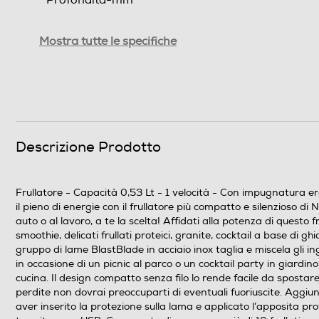
Peso-Kg
Mostra tutte le specifiche
Prestazioni
Capacità-l
Numero di velocità
Descrizione Prodotto
Dotazioni - Personalizzazioni
Frullatore - Capacità 0,53 Lt - 1 velocità - Con impugnatura er
Impugnatura ergonomica
il pieno di energie con il frullatore più compatto e silenzioso d
auto o al lavoro, a te la scelta! Affidati alla potenza di questo 
smoothie, delicati frullati proteici, granite, cocktail a base di 
Lame removibili
gruppo di lame BlastBlade in acciaio inox taglia e miscela gli i
in occasione di un picnic al parco o un cocktail party in giardino,
Lama tritaghiaccio
cucina. Il design compatto senza filo lo rende facile da spostare
perdite non dovrai preoccuparti di eventuali fuoriuscite. Aggiun
Avvolgicavo
aver inserito la protezione sulla lama e applicato l’apposita pro