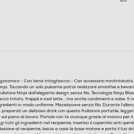
0,79
0,53
1
gonomica - Con lama tritaghiaccio - Con accessorio minitritatutto -
i Ninja. Toccando un solo pulsante potrai realizzare smoothie e bevan
frullatore Ninja dall’elegante design senza filo. Tecnologia Ninja Bla
ghiaccio tritato, frappé e iced latte… ma anche condimenti e salse. Il
ngredienti in modo uniforme. Miscelazione senza filo: Durante l’all
 preparati un delizioso drink con questo frullatore portatile, leggero,
 sul piano di lavoro. Portalo con te ovunque grazie al manico per il
gi tutti gli ingredienti nel recipiente, inserisci il coperchio anti-
tezione al recipiente, lascia a casa la base motore e porta il tuo dr