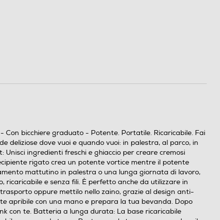
 Con bicchiere graduato - Potente. Portatile. Ricaricabile. Fai
de deliziose dove vuoi e quando vuoi: in palestra, al parco, in
st: Unisci ingredienti freschi e ghiaccio per creare cremosi
 recipiente rigato crea un potente vortice mentre il potente
enamento mattutino in palestra o una lunga giornata di lavoro,
 ricaricabile e senza fili. È perfetto anche da utilizzare in
 trasporto oppure mettilo nello zaino, grazie al design anti-
perdite apribile con una mano e prepara la tua bevanda. Dopo
ink con te. Batteria a lunga durata: La base ricaricabile