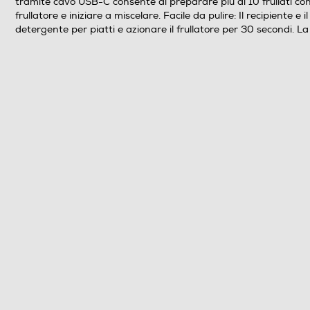
tramite cavo USB-C consente di preparare più di 10 frullati con 
Bicchiere graduato
frullatore e iniziare a miscelare. Facile da pulire: Il recipiente
detergente per piatti e azionare il frullatore per 30 secondi. L
Base antiscivolo
Funzioni e Plus
Selettore di velocità
Cordless
Tasto Pulse
Funzione turbo
Sistema di sicurezza
Parti lavabili lavastoviglie