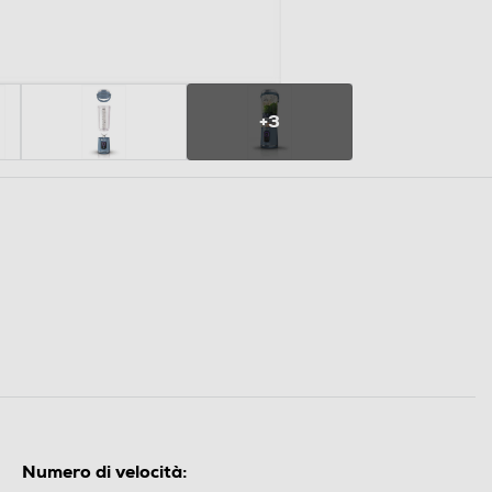
+3
Numero di velocità: