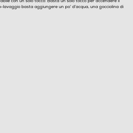
abile con un solo tocco: Basta un solo tocco per accendere il
l’auto-lavaggio basta aggiungere un po’ d’acqua, una gocciolina di