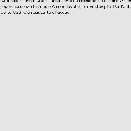
una sola ricarica. Una ricarica completa richiede circa 2 ore. Azion
 e il coperchio senza bisfenolo A sono lavabili in lavastoviglie. Per 
a porta USB-C è resistente all’acqua.
Elettronico
Si
Potente. Portatile. Ricaricabile. Fai il pieno di